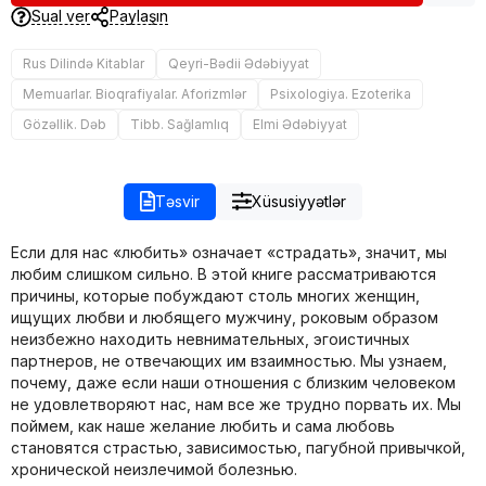
Sual ver
Paylaşın
Rus Dilində Kitablar
Qeyri-Bədii Ədəbiyyat
Memuarlar. Bioqrafiyalar. Aforizmlər
Psixologiya. Ezoterika
Gözəllik. Dəb
Tibb. Sağlamlıq
Elmi Ədəbiyyat
Təsvir
Xüsusiyyətlər
Если для нас «любить» означает «страдать», значит, мы
любим слишком сильно. В этой книге рассматриваются
причины, которые побуждают столь многих женщин,
ищущих любви и любящего мужчину, роковым образом
неизбежно находить невнимательных, эгоистичных
партнеров, не отвечающих им взаимностью. Мы узнаем,
почему, даже если наши отношения с близким человеком
не удовлетворяют нас, нам все же трудно порвать их. Мы
поймем, как наше желание любить и сама любовь
становятся страстью, зависимостью, пагубной привычкой,
хронической неизлечимой болезнью.