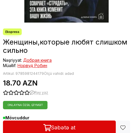
Fəlsəfə
Bestseller
Женщины,которые любят слишком
сильно
Nəşriyyat:
Добрая книга
Müəllif:
Норвуд Робин
Artikul:
9785981244179
Ölçü vahidi: ədəd
18.70 AZN
Rəy yaz
ONLAYNA ÖZƏL QIYMƏT
Mövcuddur
Səbətə at