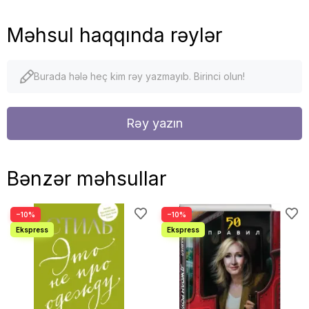
Məhsul haqqında rəylər
Burada hələ heç kim rəy yazmayıb. Birinci olun!
Rəy yazın
Bənzər məhsullar
−10%
−10%