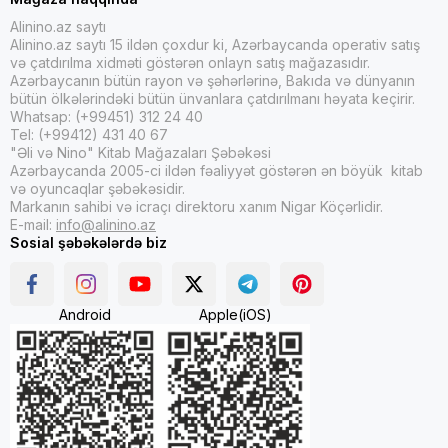
Alinino.az saytı
Alinino.az saytı 15 ildən çoxdur ki, Azərbaycanda operativ satış
və çatdırılma xidməti göstərən onlayn satış mağazasıdır.
Azərbaycanın bütün rayon və şəhərlərinə, Bakıda və dünyanın
bütün ölkələrindəki bütün ünvanlara çatdırılmanı həyata keçirir.
Whatsap: (+99451) 312 24 40
Tel: (+99412) 431 40 67
"Əli və Nino" Kitab Mağazaları Şəbəkəsi
Azərbaycanda 2005-ci ildən fəaliyyət göstərən ən böyük kitab
və oyuncaqlar şəbəkəsidir.
Markanın sahibi və icraçı direktoru xanım Nigar Köçərlidir.
E-mail:
info@alinino.az
Sosial şəbəkələrdə biz
Android
Apple(iOS)