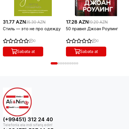
31.77 AZN
17.28 AZN
35.30 AZN
19.20 AZN
Стиль — это не про одежду
50 правил Джоан Роулинг
0
0
Səbətə at
Səbətə at
(+99451) 312 24 40