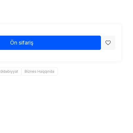
Ön sifariş
 Ədəbiyyat
Biznes Haqqında