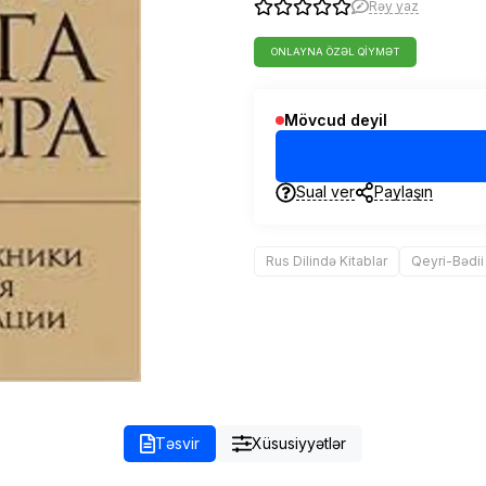
Rəy yaz
ONLAYNA ÖZƏL QIYMƏT
Mövcud deyil
Sual ver
Paylaşın
Rus Dilində Kitablar
Qeyri-Bədii
Təsvir
Xüsusiyyətlər