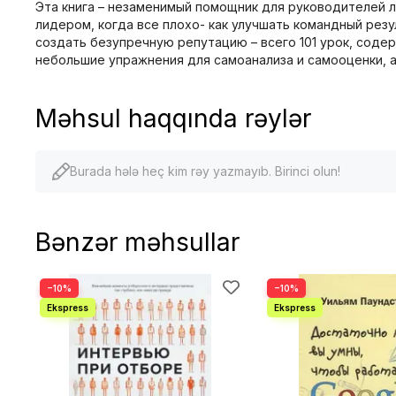
Эта книга – незаменимый помощник для руководителей л
лидером, когда все плохо- как улучшать командный резу
создать безупречную репутацию – всего 101 урок, содер
небольшие упражнения для самоанализа и самооценки, а т
Məhsul haqqında rəylər
Burada hələ heç kim rəy yazmayıb. Birinci olun!
Bənzər məhsullar
−10%
−10%