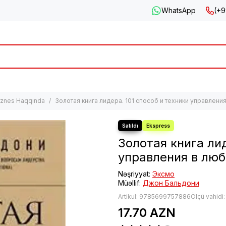
WhatsApp
(+9
iznes Haqqında
Золотая книга лидера. 101 способ и техники управлени
Золотая книга лид
управления в люб
Nəşriyyat:
Эксмо
Müəllif:
Джон Бальдони
Artikul:
9785699757886
Ölçü vahidi
17.70 AZN