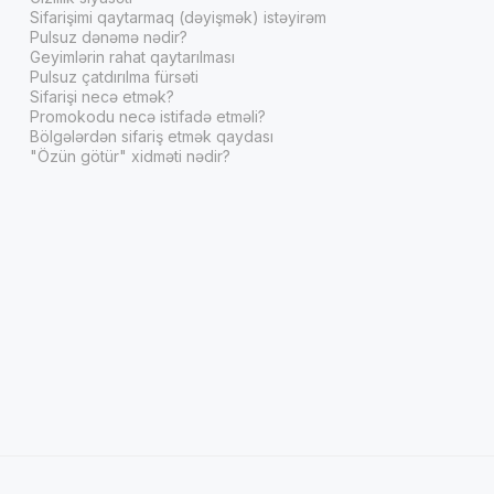
Sifarişimi qaytarmaq (dəyişmək) istəyirəm
Pulsuz dənəmə nədir?
Geyimlərin rahat qaytarılması
Pulsuz çatdırılma fürsəti
Sifarişi necə etmək?
Promokodu necə istifadə etməli?
Bölgələrdən sifariş etmək qaydası
"Özün götür" xidməti nədir?