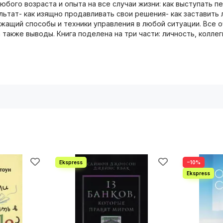
юбого возраста и опыта на все случаи жизни: как выступать 
льтат- как изящно продавливать свои решения- как заставить 
жащий способы и техники управления в любой ситуации. Все о
акже выводы. Книга поделена на три части: личность, коллеги
−10%