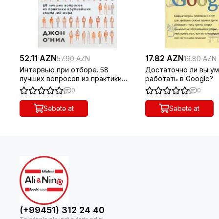
52.11 AZN
17.82 AZN
57.90 AZN
19.80 AZN
Интервью при отборе. 58
Достаточно ли вы ум
лучших вопросов из практики
работать в Google?
крупнейших компаний мира
0
0
Səbətə at
Səbətə at
(+99451) 312 24 40