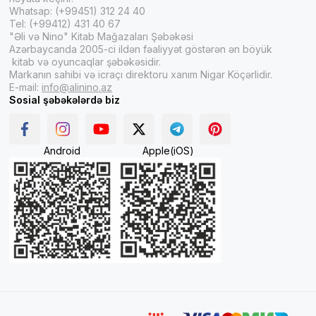
Whatsap: (+99451) 312 24 40
Tel: (+99412) 431 40 67
"Əli və Nino" Kitab Mağazaları Şəbəkəsi
Azərbaycanda 2005-ci ildən fəaliyyət göstərən ən böyük
kitab və oyuncaqlar şəbəkəsidir.
Markanın sahibi və icraçı direktoru xanım Nigar Köçərlidir.
E-mail:
info@alinino.az
Sosial şəbəkələrdə biz
Android
Apple(iOS)