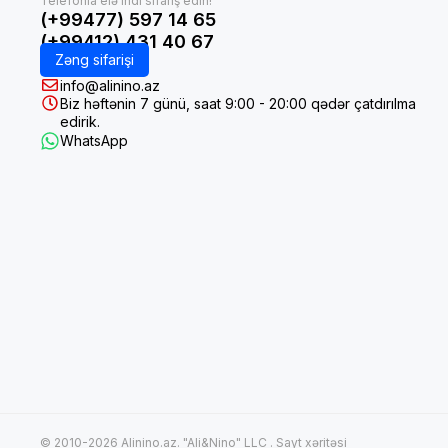
(+99477) 597 14 65
(+99412) 431 40 67
Zəng sifarişi
info@alinino.az
Biz həftənin 7 günü, saat 9:00 - 20:00 qədər çatdırılma
edirik.
WhatsApp
© 2010-2026 Alinino.az. "Ali&Nino" LLC .
Sayt xəritəsi