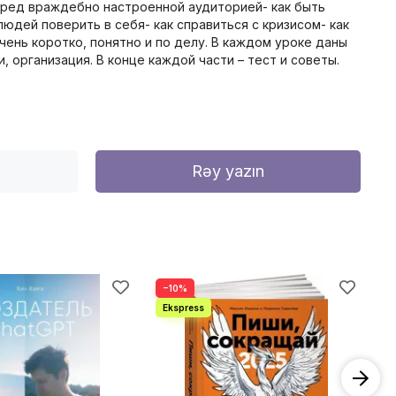
перед враждебно настроенной аудиторией- как быть
людей поверить в себя- как справиться с кризисом- как
чень коротко, понятно и по делу. В каждом уроке даны
, организация. В конце каждой части – тест и советы.
Rəy yazın
−10%
−