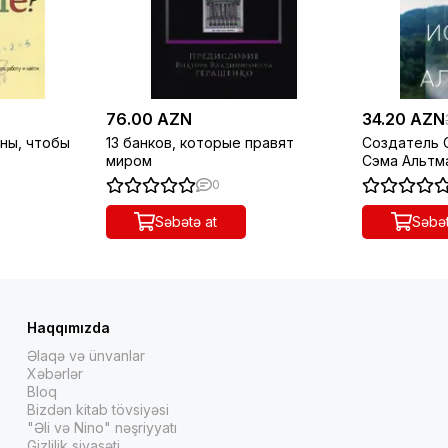
76.00 AZN
34.20 AZN
ны, чтобы
13 банков, которые правят
Создатель 
миром
Сэма Альтм
0
Səbətə at
Səbət
Haqqımızda
Əlaqə və ünvanlar
Xəbərlər
Bloq
Bizdən kitab tövsiyəsi
"Əli və Nino" nəşriyyatı
Gizlilik siyasəti