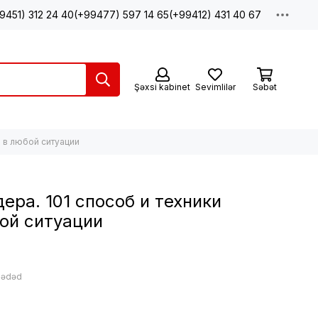
9451) 312 24 40
(+99477) 597 14 65
(+99412) 431 40 67
Şəxsi kabinet
Sevimlilər
Səbət
я в любой ситуации
ера. 101 способ и техники
ой ситуации
: ədəd