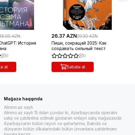
26.37 AZN
31
38.00 AZN
29.30 AZN
ChatGPT: История
Пиши, сокращай 2025: Как
Ми
ана
создавать сильный текст
ка
0
0
ə at
Səbətə at
Mağaza haqqında
Alinino.az saytı
Alinino.az saytı 15 ildən çoxdur ki, Azərbaycanda operativ
satış və çatdırılma xidməti göstərən onlayn satış mağazasıdır.
Azərbaycanın bütün rayon və şəhərlərinə, Bakıda və
dünyanın bütün ölkələrindəki bütün ünvanlara çatdırılmanı
həyata keçirir.