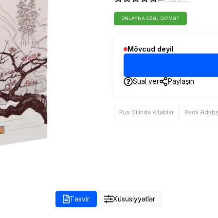
ONLAYNA ÖZƏL QIYMƏT
Mövcud deyil
Sual ver
Paylaşın
Rus Dilində Kitablar
Bədii Ədəbi
Təsvir
Xüsusiyyətlər