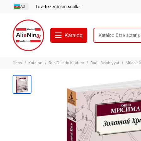
Tez-tez verilən suallar
AZ
Kataloq
Əsas
Kataloq
Rus Dilində Kitablar
Bədii Ədəbiyyat
Müasir X