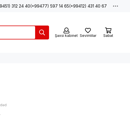
9451) 312 24 40
(+99477) 597 14 65
(+99412) 431 40 67
Şəxsi kabinet
Sevimlilər
Səbət
ədəd
N