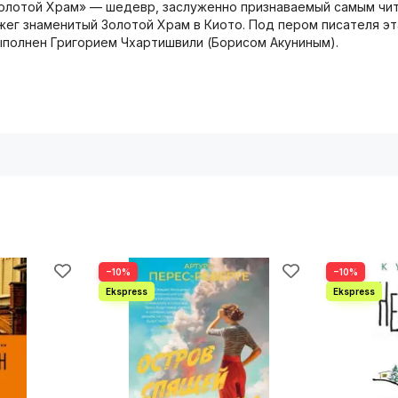
Золотой Храм» — шедевр, заслуженно признаваемый самым чи
 сжег знаменитый Золотой Храм в Киото. Под пером писателя 
ыполнен Григорием Чхартишвили (Борисом Акуниным).
−10%
−10%