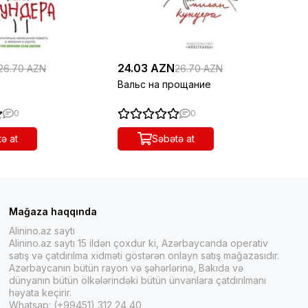
24.03 AZN
26
26.70 AZN
26.70 AZN
Вальс на прощание
По
0
0
ə at
Səbətə at
Mağaza haqqında
Alinino.az saytı
Alinino.az saytı 15 ildən çoxdur ki, Azərbaycanda operativ
satış və çatdırılma xidməti göstərən onlayn satış mağazasıdır.
Azərbaycanın bütün rayon və şəhərlərinə, Bakıda və
dünyanın bütün ölkələrindəki bütün ünvanlara çatdırılmanı
həyata keçirir.
Whatsap: (+99451) 312 24 40