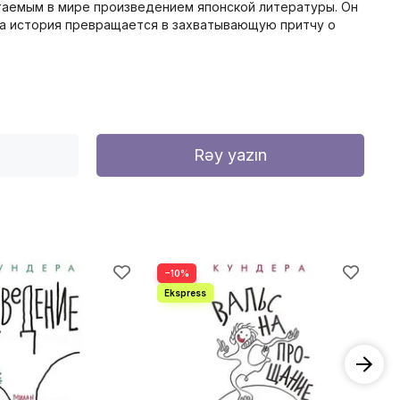
таемым в мире произведением японской литературы. Он
эта история превращается в захватывающую притчу о
Rəy yazın
−10%
−