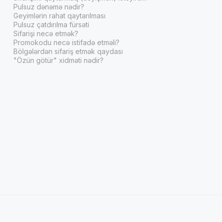
Pulsuz dənəmə nədir?
Geyimlərin rahat qaytarılması
Pulsuz çatdırılma fürsəti
Sifarişi necə etmək?
Promokodu necə istifadə etməli?
Bölgələrdən sifariş etmək qaydası
"Özün götür" xidməti nədir?