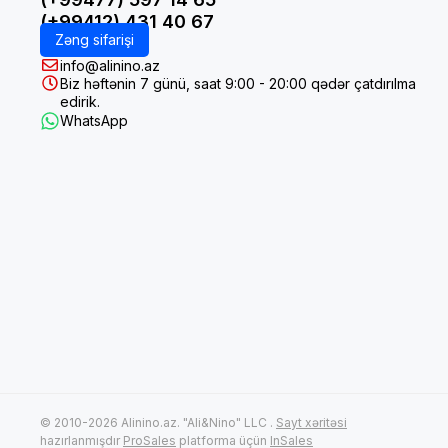
(+99412) 431 40 67
Zəng sifarişi
info@alinino.az
Biz həftənin 7 günü, saat 9:00 - 20:00 qədər çatdırılma
edirik.
WhatsApp
© 2010-2026 Alinino.az. "Ali&Nino" LLC .
Sayt xəritəsi
hazırlanmışdır
ProSales
platforma üçün
InSales