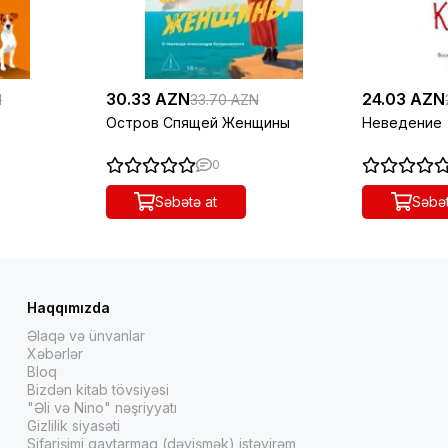
30.33 AZN
24.03 AZN
N
33.70 AZN
Остров Спящей Женщины
Неведение
0
Səbətə at
Səbət
Haqqımızda
Əlaqə və ünvanlar
Xəbərlər
Bloq
Bizdən kitab tövsiyəsi
"Əli və Nino" nəşriyyatı
Gizlilik siyasəti
Sifarişimi qaytarmaq (dəyişmək) istəyirəm