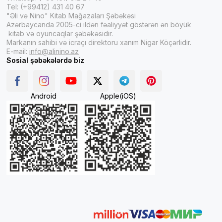
Tel: (+99412) 431 40 67
"Əli və Nino" Kitab Mağazaları Şəbəkəsi
Azərbaycanda 2005-ci ildən fəaliyyət göstərən ən böyük
kitab və oyuncaqlar şəbəkəsidir.
Markanın sahibi və icraçı direktoru xanım Nigar Köçərlidir.
E-mail:
info@alinino.az
Sosial şəbəkələrdə biz
Android
Apple(iOS)