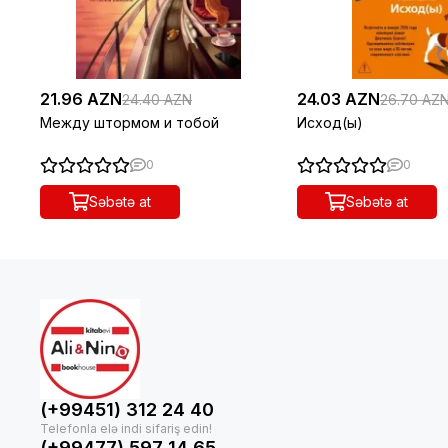
21.96 AZN
24.03 AZN
24.40 AZN
26.70 AZ
Между штормом и тобой
Исход(ы)
0
0
Səbətə at
Səbətə at
(+99451) 312 24 40
(+99477) 597 14 65