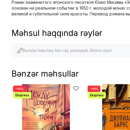
Роман знаменитого японского писателя Юкио Мисимы «
основан на реальном событии: в 1950 г. молодой монах
великой и губительной силе красоты. Перевод романа в
Məhsul haqqında rəylər
Burada hələ heç kim rəy yazmayıb. Birinci olun!
Bənzər məhsullar
−10%
−10%