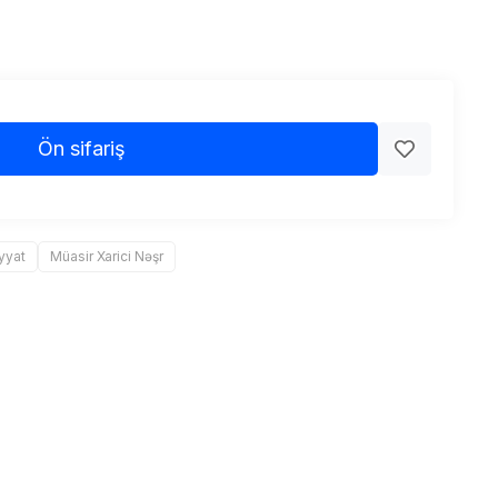
Ön sifariş
yyat
Müasir Xarici Nəşr