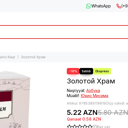
WhatsApp
(+9
arici Nəşr
Золотой Храм
−10%
Золотой Храм
Nəşriyyat:
Азбука
Müəllif:
Юкио Мисима
Artikul:
9785389119819
Ölçü vahidi: 
5.22 AZN
5.80 AZ
Qənaət
0.58 AZN
Rəy yaz