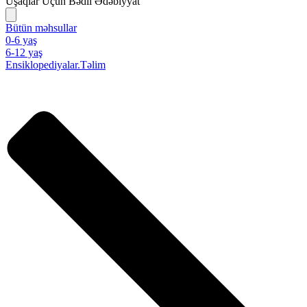
Uşaqlar Üçün Bədii Ədəbiyyat
Bütün məhsullar
0-6 yaş
6-12 yaş
Ensiklopediyalar.Təlim