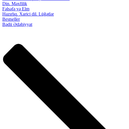
Din. Məxfilik
Fəlsəfə və Elm
Hazırlıq. Xarici dil. Lüğətlər
Bestseller
Bədii Ədəbiyyat