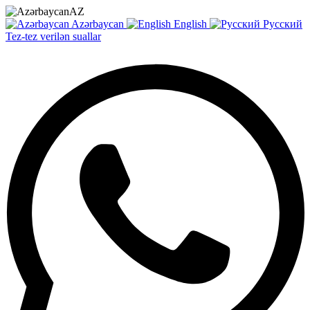
AZ
Azərbaycan
English
Русский
Tez-tez verilən suallar