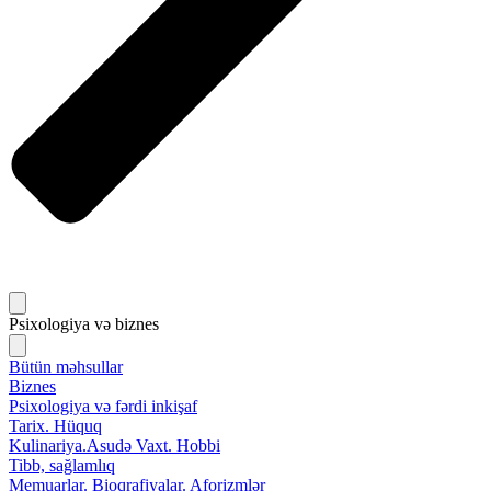
Psixologiya və biznes
Bütün məhsullar
Biznes
Psixologiya və fərdi inkişaf
Tarix. Hüquq
Kulinariya.Asudə Vaxt. Hobbi
Tibb, sağlamlıq
Memuarlar. Bioqrafiyalar. Aforizmlər