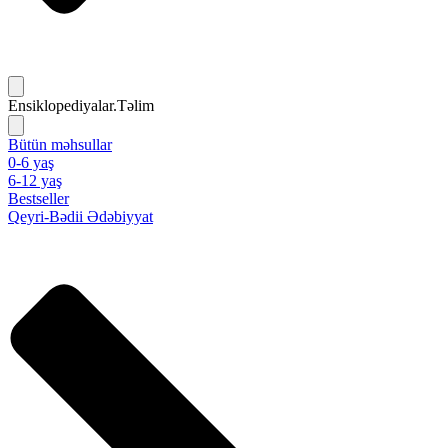
Ensiklopediyalar.Təlim
Bütün məhsullar
0-6 yaş
6-12 yaş
Bestseller
Qeyri-Bədii Ədəbiyyat