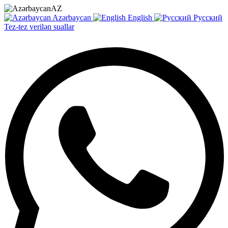
AZ
Azərbaycan
English
Русский
Tez-tez verilən suallar