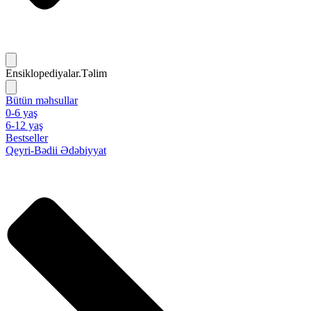
Ensiklopediyalar.Təlim
Bütün məhsullar
0-6 yaş
6-12 yaş
Bestseller
Qeyri-Bədii Ədəbiyyat