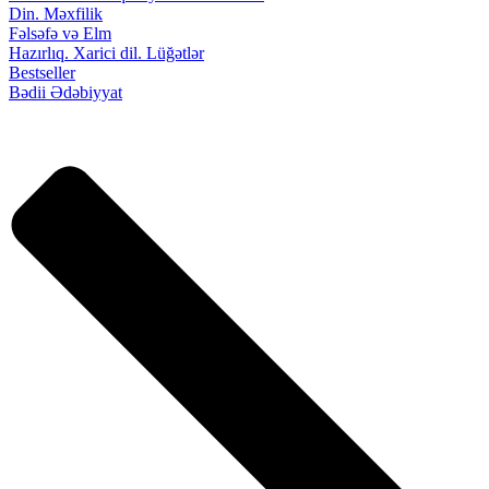
Din. Məxfilik
Fəlsəfə və Elm
Hazırlıq. Xarici dil. Lüğətlər
Bestseller
Bədii Ədəbiyyat