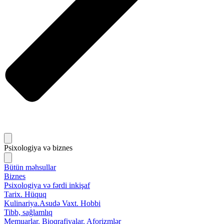
Psixologiya və biznes
Bütün məhsullar
Biznes
Psixologiya və fərdi inkişaf
Tarix. Hüquq
Kulinariya.Asudə Vaxt. Hobbi
Tibb, sağlamlıq
Memuarlar. Bioqrafiyalar. Aforizmlər