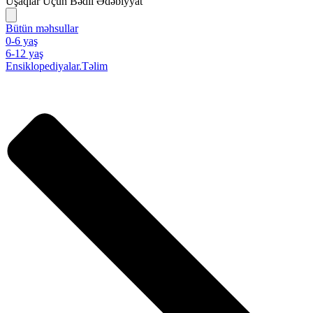
Uşaqlar Üçün Bədii Ədəbiyyat
Bütün məhsullar
0-6 yaş
6-12 yaş
Ensiklopediyalar.Təlim