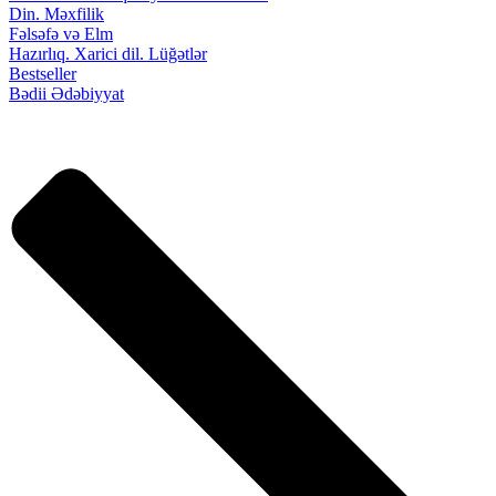
Din. Məxfilik
Fəlsəfə və Elm
Hazırlıq. Xarici dil. Lüğətlər
Bestseller
Bədii Ədəbiyyat