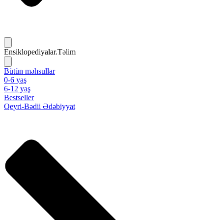
Ensiklopediyalar.Təlim
Bütün məhsullar
0-6 yaş
6-12 yaş
Bestseller
Qeyri-Bədii Ədəbiyyat