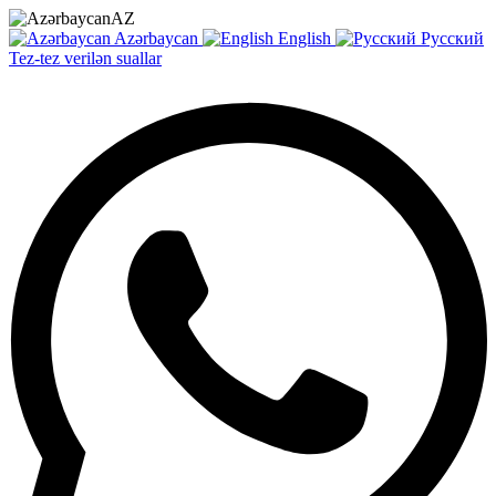
AZ
Azərbaycan
English
Русский
Tez-tez verilən suallar