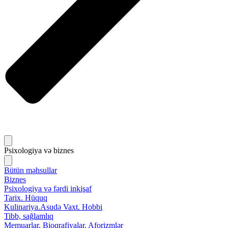
Psixologiya və biznes
Bütün məhsullar
Biznes
Psixologiya və fərdi inkişaf
Tarix. Hüquq
Kulinariya.Asudə Vaxt. Hobbi
Tibb, sağlamlıq
Memuarlar. Bioqrafiyalar. Aforizmlər