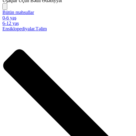
Uşaqlar Üçün Bədii Ədəbiyyat
Bütün məhsullar
0-6 yaş
6-12 yaş
Ensiklopediyalar.Təlim