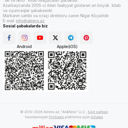
"Əli və Nino" Kitab Mağazaları Şəbəkəsi
Azərbaycanda 2005-ci ildən fəaliyyət göstərən ən böyük kitab
və oyuncaqlar şəbəkəsidir.
Markanın sahibi və icraçı direktoru xanım Nigar Köçərlidir.
E-mail:
info@alinino.az
Sosial şəbəkələrdə biz
Android
Apple(iOS)
© 2010-2026 Alinino.az. "Ali&Nino" LLC .
Sayt xəritəsi
hazırlanmışdır
ProSales
platforma üçün
InSales