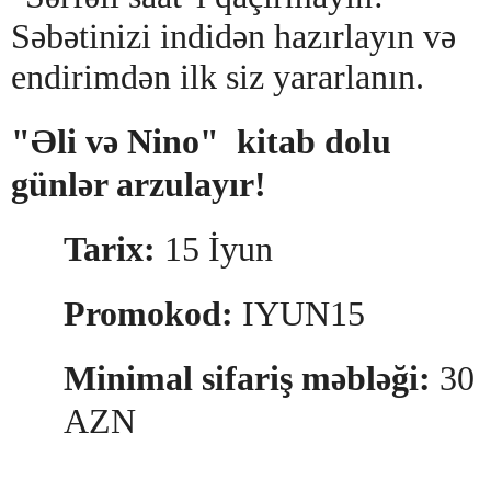
Səbətinizi indidən hazırlayın və
endirimdən ilk siz yararlanın.
"Əli və Nino"
k
itab dolu
günlər arzulayır!
Tarix
:
15 İ
yun
Promokod:
IYUN15
Minimal sifariş məbləği:
30
AZN