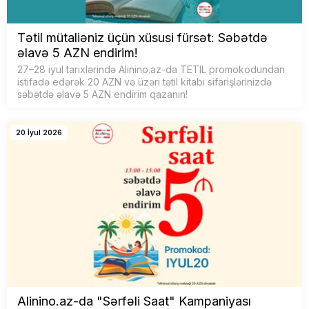
Tətil mütaliəniz üçün xüsusi fürsət: Səbətdə
əlavə 5 AZN endirim!
27–28 iyul tarixlərində Alinino.az-da TETIL promokodundan
istifadə edərək 20 AZN və üzəri tətil kitabı sifarişlərinizdə
səbətdə əlavə 5 AZN endirim qazanın!
20 İyul 2026
Alinino.az-da "Sərfəli Saat" Kampaniyası