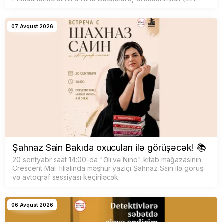
floor).
07 Avqust 2026
Şahnaz Sain Bakıda oxucuları ilə görüşəcək! 📚
20 sentyabr saat 14:00-da "Əli və Nino" kitab mağazasının
Crescent Mall filialında məşhur yazıçı Şahnaz Sain ilə görüş
və avtoqraf sessiyası keçiriləcək.
06 Avqust 2026