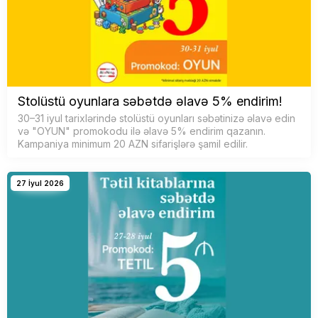
Stolüstü oyunlara səbətdə əlavə 5% endirim!
30–31 iyul tarixlərində stolüstü oyunları səbətinizə əlavə edin
və "OYUN" promokodu ilə əlavə 5% endirim qazanın.
Kampaniya minimum 20 AZN sifarişlərə şamil edilir.
27 İyul 2026