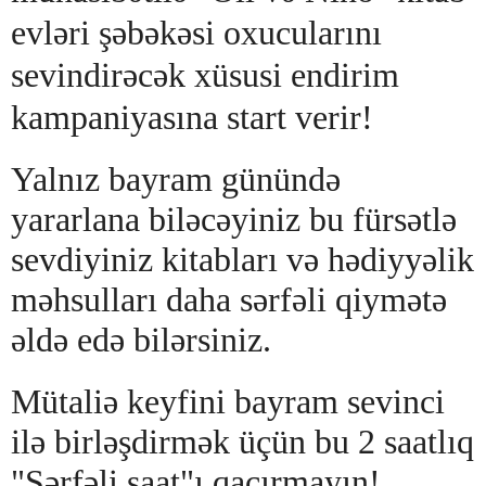
evləri şəbəkəsi oxucularını
sevindirəcək xüsusi endirim
kampaniyasına start verir!
Yalnız bayram günündə
yararlana biləcəyiniz bu fürsətlə
sevdiyiniz kitabları və hədiyyəlik
məhsulları daha sərfəli qiymətə
əldə edə bilərsiniz.
Mütaliə keyfini bayram sevinci
ilə birləşdirmək üçün bu 2 saatlıq
"Sərfəli saat"ı qaçırmayın!