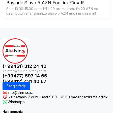
Başladı: Əlavə 5 AZN Endirim Fürsəti!
Saat 13:00-15:00 arası IYUL20 promokodu ilə 20 AZN və
üzəri bütün sifarişlərinizə əlavə 5 AZN endirim qazanın!
(+99451) 312 24 40
(+99477) 597 14 65
(+99412) 431 40 67
Zəng sifarişi
info@alinino.az
Biz həftənin 7 günü, saat 9:00 - 20:00 qədər çatdırılma edirik.
WhatsApp
Haqqımızda