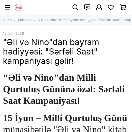
Əsas
Xəbərlər
"Əli və Nino"dan bayram hədiyyəsi: "Sərfəli Saat" kampa
12 İyun 2026
"Əli və Nino"dan bayram
hədiyyəsi: "Sərfəli Saat"
kampaniyası gəlir!
"Əli və Nino"dan Milli
Qurtuluş Gününə özəl: Sərfəli
Saat Kampaniyası!
15 İyun – Milli Qurtuluş Günü
münasibətilə "Əli və Nino" kitab