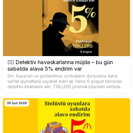
🕵️‍♂️ Detektiv həvəskarlarına müjdə – bu gün
səbətdə əlavə 5% endirim var
Sirr, həyəcan və gözlənilməz sonluqların dünyasına daha
sərfəli qiymətlərlə səyahət edin! 📖 Yalnız 6 avqust tarixində
detektiv kitablarını alın, TRILLER5 promokodundan istifadə
edərək səbətdə əlavə 5% endirim qazanın. F&uu…
30 İyul 2026