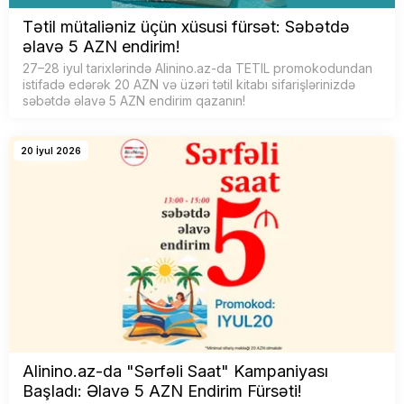
Tətil mütaliəniz üçün xüsusi fürsət: Səbətdə
əlavə 5 AZN endirim!
27–28 iyul tarixlərində Alinino.az-da TETIL promokodundan
istifadə edərək 20 AZN və üzəri tətil kitabı sifarişlərinizdə
səbətdə əlavə 5 AZN endirim qazanın!
20 İyul 2026
Alinino.az-da "Sərfəli Saat" Kampaniyası
Başladı: Əlavə 5 AZN Endirim Fürsəti!