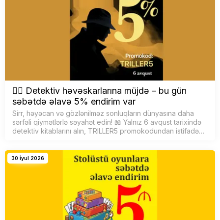
🕵️‍♂️ Detektiv həvəskarlarına müjdə – bu gün
səbətdə əlavə 5% endirim var
Sirr, həyəcan və gözlənilməz sonluqların dünyasına daha
sərfəli qiymətlərlə səyahət edin! 📖 Yalnız 6 avqust tarixində
detektiv kitablarını alın, TRILLER5 promokodundan istifadə
edərək səbətdə əlavə 5% endirim qazanın. F&uu…
30 İyul 2026