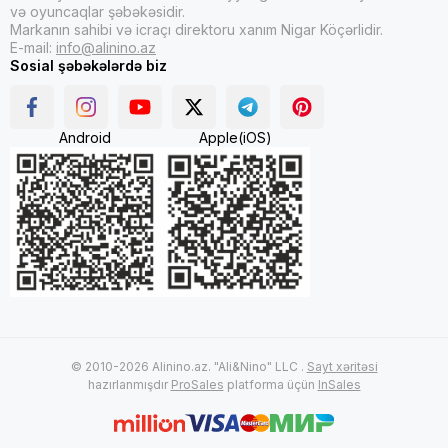
və oyuncaqlar şəbəkəsidir.
Markanın sahibi və icraçı direktoru xanım Nigar Köçərlidir.
E-mail:
info@alinino.az
Sosial şəbəkələrdə biz
Android
Apple(iOS)
© 2010-2026 Alinino.az. "Ali&Nino" LLC .
Sayt xəritəsi
hazırlanmışdır
ProSales
platforma üçün
InSales