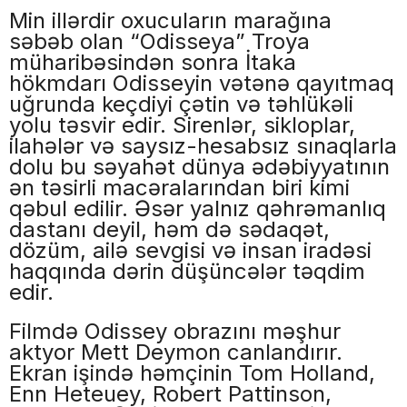
Min illərdir oxucuların marağına
səbəb olan “Odisseya” Troya
müharibəsindən sonra İtaka
hökmdarı Odisseyin vətənə qayıtmaq
uğrunda keçdiyi çətin və təhlükəli
yolu təsvir edir. Sirenlər, sikloplar,
ilahələr və saysız-hesabsız sınaqlarla
dolu bu səyahət dünya ədəbiyyatının
ən təsirli macəralarından biri kimi
qəbul edilir. Əsər yalnız qəhrəmanlıq
dastanı deyil, həm də sədaqət,
dözüm, ailə sevgisi və insan iradəsi
haqqında dərin düşüncələr təqdim
edir.
Filmdə Odissey obrazını məşhur
aktyor Mett Deymon canlandırır.
Ekran işində həmçinin Tom Holland,
Enn Heteuey, Robert Pattinson,