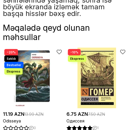
səhifələrində yaşamaq, sonra isə
böyük ekranda izləmək tamam
başqa hisslər bəxş edir.
Məqalədə qeyd olunan
məhsullar
−20%
−10%
11.19 AZN
6.75 AZN
13.99 AZN
7.50 AZN
Odisseya
Одиссея
0
1