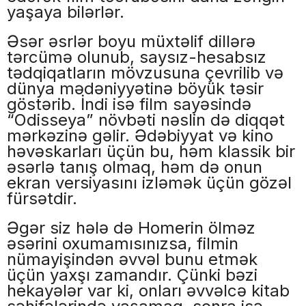
yaşaya bilərlər.
Əsər əsrlər boyu müxtəlif dillərə
tərcümə olunub, saysız-hesabsız
tədqiqatların mövzusuna çevrilib və
dünya mədəniyyətinə böyük təsir
göstərib. İndi isə film sayəsində
“Odisseya” növbəti nəslin də diqqət
mərkəzinə gəlir. Ədəbiyyat və kino
həvəskarları üçün bu, həm klassik bir
əsərlə tanış olmaq, həm də onun
ekran versiyasını izləmək üçün gözəl
fürsətdir.
Əgər siz hələ də Homerin ölməz
əsərini oxumamısınızsa, filmin
nümayişindən əvvəl bunu etmək
üçün yaxşı zamandır. Çünki bəzi
hekayələr var ki, onları əvvəlcə kitab