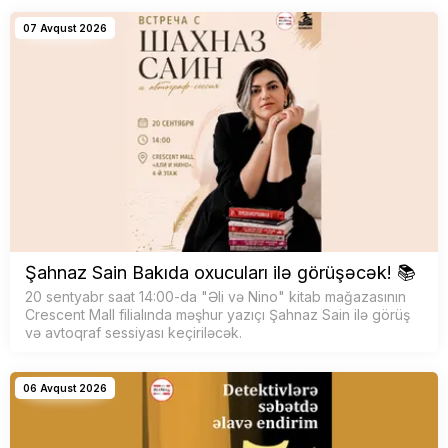
07 Avqust 2026
Şahnaz Sain Bakıda oxucuları ilə görüşəcək! 📚
20 sentyabr saat 14:00-da "Əli və Nino" kitab mağazasının
Crescent Mall filialında məşhur yazıçı Şahnaz Sain ilə görüş
və avtoqraf sessiyası keçiriləcək.
06 Avqust 2026