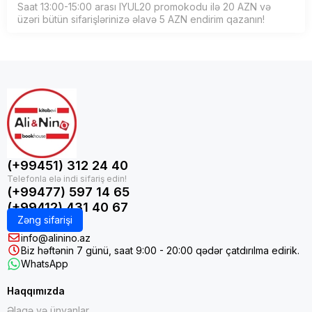
Saat 13:00-15:00 arası IYUL20 promokodu ilə 20 AZN və
üzəri bütün sifarişlərinizə əlavə 5 AZN endirim qazanın!
(+99451) 312 24 40
(+99477) 597 14 65
(+99412) 431 40 67
Zəng sifarişi
info@alinino.az
Biz həftənin 7 günü, saat 9:00 - 20:00 qədər çatdırılma edirik.
WhatsApp
Haqqımızda
Əlaqə və ünvanlar