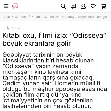
Əsas
Xəbərlər
Kitabı oxu, filmi izlə: “Odisseya” böyük ekranlara gəlir
03 İyun 2026
Kitabı oxu, filmi izlə: “Odisseya”
böyük ekranlara gəlir
Ədəbiyyat tarixinin ən böyük
klassiklərindən biri hesab olunan
“Odisseya” yaxın zamanda
möhtəşəm kino layihəsi kimi
tamaşaçıların qarşısına çıxacaq.
Qədim yunan şairi Homerin müəllifi
olduğu bu məşhur epopeya əsasında
çəkilən film artıq dünya kino
ictimaiyyətinin ən çox gözlənilən
layihələrindən biri hesab olunur.