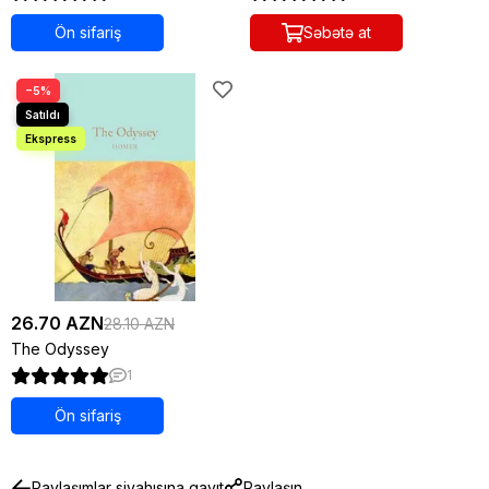
Ön sifariş
Səbətə at
−5%
26.70 AZN
28.10 AZN
The Odyssey
1
Ön sifariş
Paylaşımlar siyahısına qayıt
Paylaşın