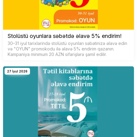
Stolüstü oyunlara səbətdə əlavə 5% endirim!
30–31 iyul tarixlərində stolüstü oyunları səbətinizə əlavə edin
və "OYUN" promokodu ilə əlavə 5% endirim qazanın.
Kampaniya minimum 20 AZN sifarişlərə şamil edilir.
27 İyul 2026