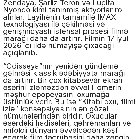
Zendaya, Şarliz Teron və Lupita
Nyonqo kimi tanınmış aktyorlar rol
alırlar. Layihənin tamamilə IMAX
texnologiyası ilə çəkilməsi və
genişmiqyaslı istehsal prosesi filmə
marağı daha da artırır. Filmin 17 iyul
2026-cı ildə nümayişə çıxacağı
açıqlanıb.
“Odisseya”nın yenidən gündəmə
gəlməsi klassik ədəbiyyata marağı
da artırır. Bir çox kitabsevər ekran
əsərini izləməzdən əvvəl Homerin
məşhur epopeyasını oxumağa
üstünlük verir. Bu isə “Kitabı oxu, filmi
izlə” konsepsiyasının ən gözəl
nümunələrindən biridir. Oxucular
əsərdəki hadisələri, qəhrəmanları və
mifoloji dünyanı əvvəlcədən kəşf
edərək film təcrübəsini daha zəngin