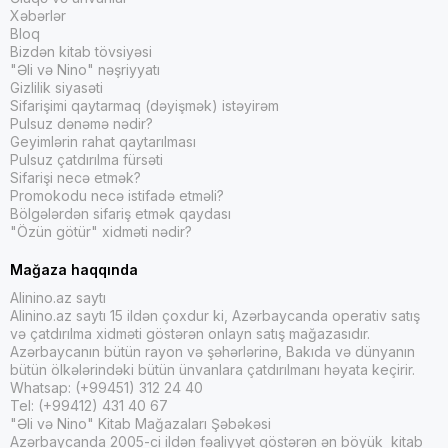
Xəbərlər
Bloq
Bizdən kitab tövsiyəsi
"Əli və Nino" nəşriyyatı
Gizlilik siyasəti
Sifarişimi qaytarmaq (dəyişmək) istəyirəm
Pulsuz dənəmə nədir?
Geyimlərin rahat qaytarılması
Pulsuz çatdırılma fürsəti
Sifarişi necə etmək?
Promokodu necə istifadə etməli?
Bölgələrdən sifariş etmək qaydası
"Özün götür" xidməti nədir?
Mağaza haqqında
Alinino.az saytı
Alinino.az saytı 15 ildən çoxdur ki, Azərbaycanda operativ satış
və çatdırılma xidməti göstərən onlayn satış mağazasıdır.
Azərbaycanın bütün rayon və şəhərlərinə, Bakıda və dünyanın
bütün ölkələrindəki bütün ünvanlara çatdırılmanı həyata keçirir.
Whatsap: (+99451) 312 24 40
Tel: (+99412) 431 40 67
"Əli və Nino" Kitab Mağazaları Şəbəkəsi
Azərbaycanda 2005-ci ildən fəaliyyət göstərən ən böyük kitab