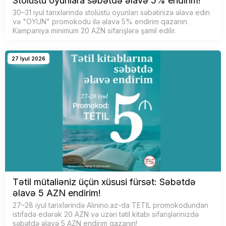
Stolüstü oyunlara səbətdə əlavə 5% endirim!
30–31 iyul tarixlərində stolüstü oyunları səbətinizə əlavə edin
və "OYUN" promokodu ilə əlavə 5% endirim qazanın.
Kampaniya minimum 20 AZN sifarişlərə şamil edilir.
27 İyul 2026
Tətil mütaliəniz üçün xüsusi fürsət: Səbətdə
əlavə 5 AZN endirim!
27–28 iyul tarixlərində Alinino.az-da TETIL promokodundan
istifadə edərək 20 AZN və üzəri tətil kitabı sifarişlərinizdə
səbətdə əlavə 5 AZN endirim qazanın!