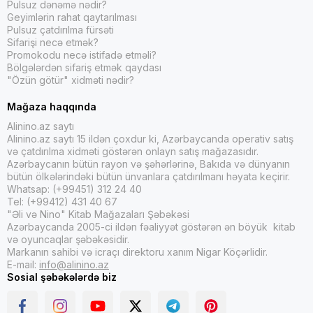
Pulsuz dənəmə nədir?
Geyimlərin rahat qaytarılması
Pulsuz çatdırılma fürsəti
Sifarişi necə etmək?
Promokodu necə istifadə etməli?
Bölgələrdən sifariş etmək qaydası
"Özün götür" xidməti nədir?
Mağaza haqqında
Alinino.az saytı
Alinino.az saytı 15 ildən çoxdur ki, Azərbaycanda operativ satış
və çatdırılma xidməti göstərən onlayn satış mağazasıdır.
Azərbaycanın bütün rayon və şəhərlərinə, Bakıda və dünyanın
bütün ölkələrindəki bütün ünvanlara çatdırılmanı həyata keçirir.
Whatsap: (+99451) 312 24 40
Tel: (+99412) 431 40 67
"Əli və Nino" Kitab Mağazaları Şəbəkəsi
Azərbaycanda 2005-ci ildən fəaliyyət göstərən ən böyük kitab
və oyuncaqlar şəbəkəsidir.
Markanın sahibi və icraçı direktoru xanım Nigar Köçərlidir.
E-mail:
info@alinino.az
Sosial şəbəkələrdə biz