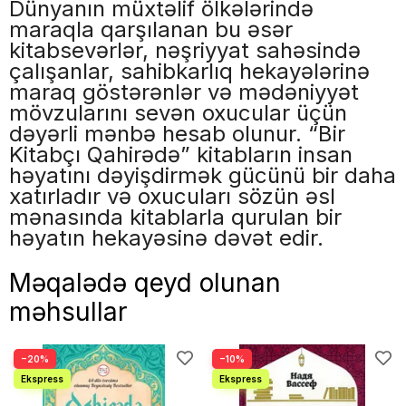
Dünyanın müxtəlif ölkələrində
maraqla qarşılanan bu əsər
kitabsevərlər, nəşriyyat sahəsində
çalışanlar, sahibkarlıq hekayələrinə
maraq göstərənlər və mədəniyyət
mövzularını sevən oxucular üçün
dəyərli mənbə hesab olunur. “Bir
Kitabçı Qahirədə” kitabların insan
həyatını dəyişdirmək gücünü bir daha
xatırladır və oxucuları sözün əsl
mənasında kitablarla qurulan bir
həyatın hekayəsinə dəvət edir.
Məqalədə qeyd olunan
məhsullar
−20%
−10%