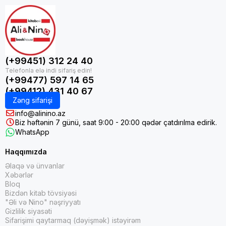
(+99451) 312 24 40
(+99477) 597 14 65
(+99412) 431 40 67
Zəng sifarişi
info@alinino.az
Biz həftənin 7 günü, saat 9:00 - 20:00 qədər çatdırılma edirik.
WhatsApp
Haqqımızda
Əlaqə və ünvanlar
Xəbərlər
Bloq
Bizdən kitab tövsiyəsi
"Əli və Nino" nəşriyyatı
Gizlilik siyasəti
Sifarişimi qaytarmaq (dəyişmək) istəyirəm