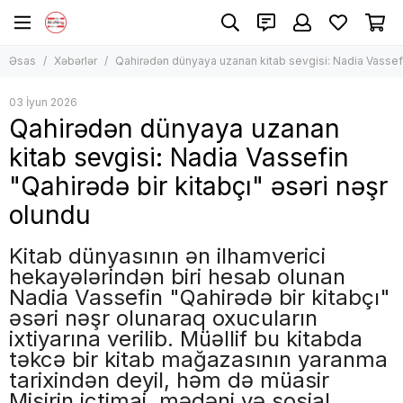
Əsas
Xəbərlər
Qahirədən dünyaya uzanan kitab sevgisi: Nadia Vassefin
03 İyun 2026
Qahirədən dünyaya uzanan
kitab sevgisi: Nadia Vassefin
"Qahirədə bir kitabçı" əsəri nəşr
olundu
Kitab dünyasının ən ilhamverici
hekayələrindən biri hesab olunan
Nadia Vassefin "Qahirədə bir kitabçı"
əsəri nəşr olunaraq oxucuların
ixtiyarına verilib. Müəllif bu kitabda
təkcə bir kitab mağazasının yaranma
tarixindən deyil, həm də müasir
Misirin ictimai, mədəni və sosial