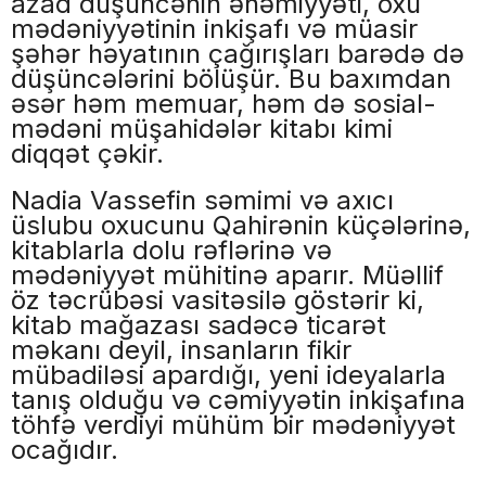
azad düşüncənin əhəmiyyəti, oxu
mədəniyyətinin inkişafı və müasir
şəhər həyatının çağırışları barədə də
düşüncələrini bölüşür. Bu baxımdan
əsər həm memuar, həm də sosial-
mədəni müşahidələr kitabı kimi
diqqət çəkir.
Nadia Vassefin səmimi və axıcı
üslubu oxucunu Qahirənin küçələrinə,
kitablarla dolu rəflərinə və
mədəniyyət mühitinə aparır. Müəllif
öz təcrübəsi vasitəsilə göstərir ki,
kitab mağazası sadəcə ticarət
məkanı deyil, insanların fikir
mübadiləsi apardığı, yeni ideyalarla
tanış olduğu və cəmiyyətin inkişafına
töhfə verdiyi mühüm bir mədəniyyət
ocağıdır.