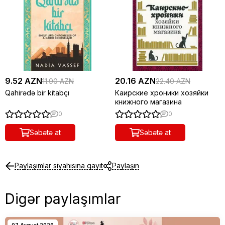
9.52 AZN
20.16 AZN
11.90 AZN
22.40 AZN
Qahirədə bir kitabçı
Каирские хроники хозяйки
книжного магазина
0
0
Səbətə at
Səbətə at
Paylaşımlar siyahısına qayıt
Paylaşın
Digər paylaşımlar
07 Avqust 2026