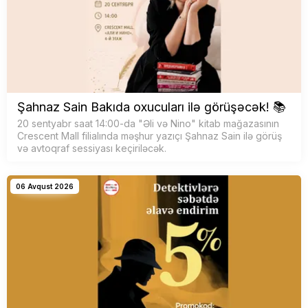
Şahnaz Sain Bakıda oxucuları ilə görüşəcək! 📚
20 sentyabr saat 14:00-da "Əli və Nino" kitab mağazasının
Crescent Mall filialında məşhur yazıçı Şahnaz Sain ilə görüş
və avtoqraf sessiyası keçiriləcək.
06 Avqust 2026