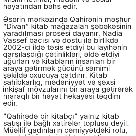
həyatından bəhs edir.
Əsərin mərkəzində Qahirənin məşhur
“Divan” kitab mağazaları şəbəkəsinin
yaradılması prosesi dayanır. Nadia
Vassef bacısı və dostu ilə birlikdə
2002-ci ildə təsis etdiyi bu layihənin
qarşılaşdığı çətinlikləri, əldə etdiyi
uğurları və kitabların insanları bir
araya gətirmək gücünü səmimi
şəkildə oxucuya çatdırır. Kitab
sahibkarlıq, mədəniyyət və şəxsi
inkişaf mövzularını bir araya gətirərək
maraqlı bir həyat hekayəsi təqdim
edir.
"Qahirədə bir kitabçı" yalnız kitab
satışı ilə bağlı xatirələr toplusu deyil.
Müəllif qadınların cəmiyyətdəki rolu,