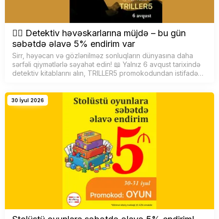
🕵️‍♂️ Detektiv həvəskarlarına müjdə – bu gün
səbətdə əlavə 5% endirim var
Sirr, həyəcan və gözlənilməz sonluqların dünyasına daha
sərfəli qiymətlərlə səyahət edin! 📖 Yalnız 6 avqust tarixində
detektiv kitablarını alın, TRILLER5 promokodundan istifadə
edərək səbətdə əlavə 5% endirim qazanın. F&uu…
30 İyul 2026