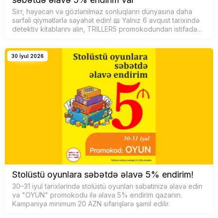
Sirr, həyəcan və gözlənilməz sonluqların dünyasına daha
sərfəli qiymətlərlə səyahət edin! 📖 Yalnız 6 avqust tarixində
detektiv kitablarını alın, TRILLER5 promokodundan istifadə
edərək səbətdə əlavə 5% endirim qazanın. F&uu…
30 İyul 2026
Stolüstü oyunlara səbətdə əlavə 5% endirim!
30–31 iyul tarixlərində stolüstü oyunları səbətinizə əlavə edin
və "OYUN" promokodu ilə əlavə 5% endirim qazanın.
Kampaniya minimum 20 AZN sifarişlərə şamil edilir.