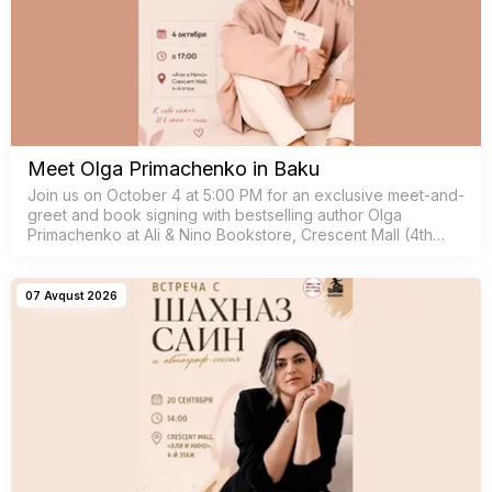
Meet Olga Primachenko in Baku
Join us on October 4 at 5:00 PM for an exclusive meet-and-
greet and book signing with bestselling author Olga
Primachenko at Ali & Nino Bookstore, Crescent Mall (4th
floor).
07 Avqust 2026