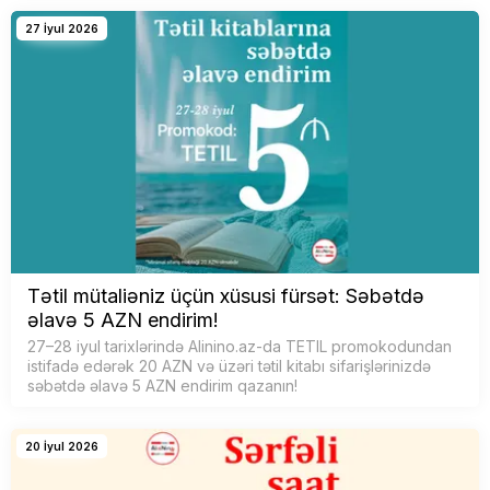
27 İyul 2026
Tətil mütaliəniz üçün xüsusi fürsət: Səbətdə
əlavə 5 AZN endirim!
27–28 iyul tarixlərində Alinino.az-da TETIL promokodundan
istifadə edərək 20 AZN və üzəri tətil kitabı sifarişlərinizdə
səbətdə əlavə 5 AZN endirim qazanın!
20 İyul 2026