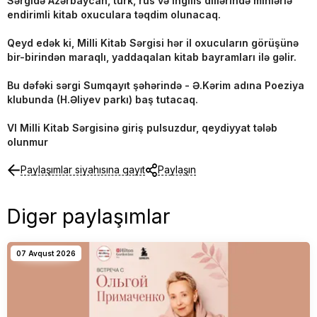
Sərgidə Azərbaycan, türk, rus və ingilis dillərində minlərlə
endirimli kitab oxuculara təqdim olunacaq.
Qeyd edək ki, Milli Kitab Sərgisi hər il oxucuların görüşünə
bir-birindən maraqlı, yaddaqalan kitab bayramları ilə gəlir.
Bu dəfəki sərgi Sumqayıt şəhərində - Ə.Kərim adına Poeziya
klubunda (H.Əliyev parkı) baş tutacaq.
VI Milli Kitab Sərgisinə giriş pulsuzdur, qeydiyyat tələb
olunmur
Paylaşımlar siyahısına qayıt
Paylaşın
Digər paylaşımlar
07 Avqust 2026