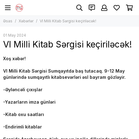
Əsas
Xəbərlər
VI Milli Kitab Sərgisi keçiriləcək!
01 May 2024
VI Milli Kitab Sərgisi keçiriləcək!
Xoş xəbər!
VI Milli Kitab Sərgisi Sumqayıtda baş tutacaq. 9-12 May
günlərində sumqayıtlı kitabsevərləri əsl bayram gözləyir.
-Əyləncəli çıxışlar
-Yazarların imza günləri
-Kitab oxu saatları
-Endirimli kitablar