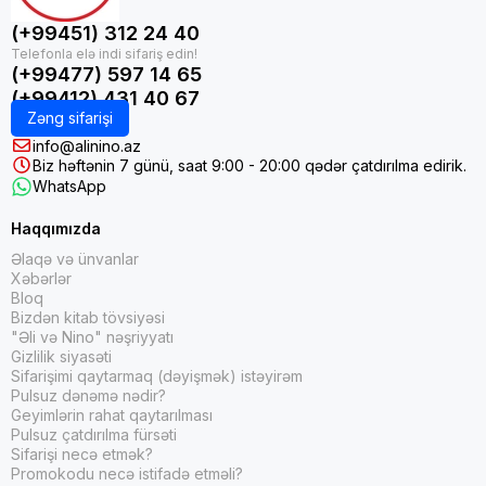
(+99451) 312 24 40
(+99477) 597 14 65
(+99412) 431 40 67
Zəng sifarişi
info@alinino.az
Biz həftənin 7 günü, saat 9:00 - 20:00 qədər çatdırılma edirik.
WhatsApp
Haqqımızda
Əlaqə və ünvanlar
Xəbərlər
Bloq
Bizdən kitab tövsiyəsi
"Əli və Nino" nəşriyyatı
Gizlilik siyasəti
Sifarişimi qaytarmaq (dəyişmək) istəyirəm
Pulsuz dənəmə nədir?
Geyimlərin rahat qaytarılması
Pulsuz çatdırılma fürsəti
Sifarişi necə etmək?
Promokodu necə istifadə etməli?