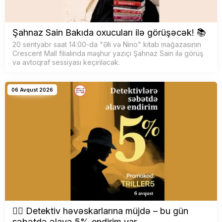
Şahnaz Sain Bakıda oxucuları ilə görüşəcək! 📚
20 sentyabr saat 14:00-da "Əli və Nino" kitab mağazasının
Crescent Mall filialında məşhur yazıçı Şahnaz Sain ilə görüş
və avtoqraf sessiyası keçiriləcək.
06 Avqust 2026
🕵️‍♂️ Detektiv həvəskarlarına müjdə – bu gün
səbətdə əlavə 5% endirim var