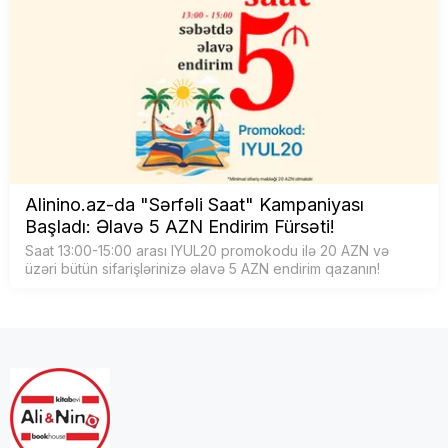
Alinino.az-da "Sərfəli Saat" Kampaniyası
Başladı: Əlavə 5 AZN Endirim Fürsəti!
Saat 13:00-15:00 arası IYUL20 promokodu ilə 20 AZN və
üzəri bütün sifarişlərinizə əlavə 5 AZN endirim qazanın!