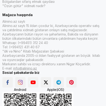
Bölgələrdən sifariş etmək qaydası
"Özün götür" xidməti nədir?
Mağaza haqqında
Alinino.az saytı
Alinino.az saytı 15 ildən çoxdur ki, Azərbaycanda operativ satış
və çatdırılma xidməti göstərən onlayn satış mağazasıdır.
Azərbaycanın bütün rayon və şəhərlərinə, Bakıda və dünyanın
bütün ölkələrindəki bütün ünvanlara çatdırılmanı həyata keçirir.
Whatsap: (+99451) 312 24 40
Tel: (+99412) 431 40 67
"Əli və Nino" Kitab Mağazaları Şəbəkəsi
Azərbaycanda 2005-ci ildən fəaliyyət göstərən ən böyük kitab
və oyuncaqlar şəbəkəsidir.
Markanın sahibi və icraçı direktoru xanım Nigar Köçərlidir.
E-mail:
info@alinino.az
Sosial şəbəkələrdə biz
Android
Apple(iOS)