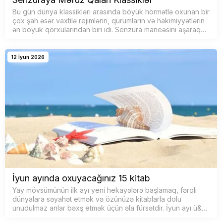
Bu gün dünya klassikləri arasında böyük hörmətlə oxunan bir
çox şah əsər vaxtilə rejimlərin, qurumların və hakimiyyətlərin
ən böyük qorxularından biri idi. Senzura maneəsini aşaraq
geri &cce…
12 İyun 2026
İyun ayında oxuyacağınız 15 kitab
Yay mövsümünün ilk ayı yeni hekayələrə başlamaq, fərqli
dünyalara səyahət etmək və özünüzə kitablarla dolu
unudulmaz anlar bəxş etmək üçün əla fürsətdir. İyun ayı ü&…