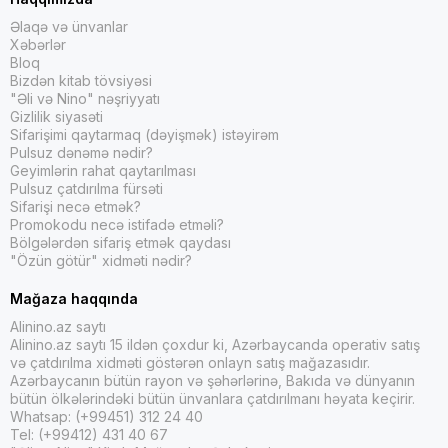
Əlaqə və ünvanlar
Xəbərlər
Bloq
Bizdən kitab tövsiyəsi
"Əli və Nino" nəşriyyatı
Gizlilik siyasəti
Sifarişimi qaytarmaq (dəyişmək) istəyirəm
Pulsuz dənəmə nədir?
Geyimlərin rahat qaytarılması
Pulsuz çatdırılma fürsəti
Sifarişi necə etmək?
Promokodu necə istifadə etməli?
Bölgələrdən sifariş etmək qaydası
"Özün götür" xidməti nədir?
Mağaza haqqında
Alinino.az saytı
Alinino.az saytı 15 ildən çoxdur ki, Azərbaycanda operativ satış
və çatdırılma xidməti göstərən onlayn satış mağazasıdır.
Azərbaycanın bütün rayon və şəhərlərinə, Bakıda və dünyanın
bütün ölkələrindəki bütün ünvanlara çatdırılmanı həyata keçirir.
Whatsap: (+99451) 312 24 40
Tel: (+99412) 431 40 67