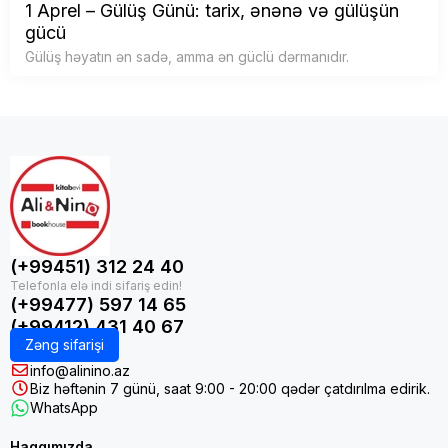
1 Aprel – Gülüş Günü: tarix, ənənə və gülüşün
gücü
Gülüş həyatın ən sadə, amma ən güclü dərmanıdır.
(+99451) 312 24 40
(+99477) 597 14 65
(+99412) 431 40 67
Zəng sifarişi
info@alinino.az
Biz həftənin 7 günü, saat 9:00 - 20:00 qədər çatdırılma edirik.
WhatsApp
Haqqımızda