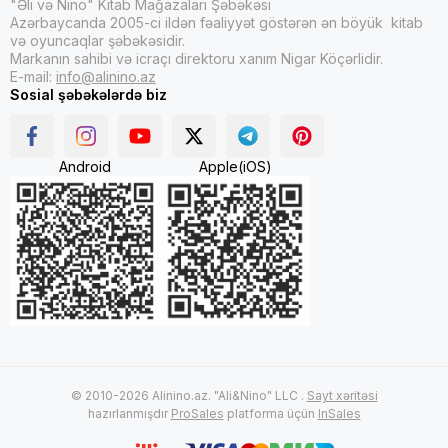
"Əli və Nino" Kitab Mağazaları Şəbəkəsi
Azərbaycanda 2005-ci ildən fəaliyyət göstərən ən böyük kitab
və oyuncaqlar şəbəkəsidir.
Markanın sahibi və icraçı direktoru xanım Nigar Köçərlidir.
E-mail:
info@alinino.az
Sosial şəbəkələrdə biz
Android
Apple(iOS)
© 2010-2026 Alinino.az. "Ali&Nino" LLC .
Sayt xəritəsi
hazırlanmışdır
ProSales
platforma üçün
InSales