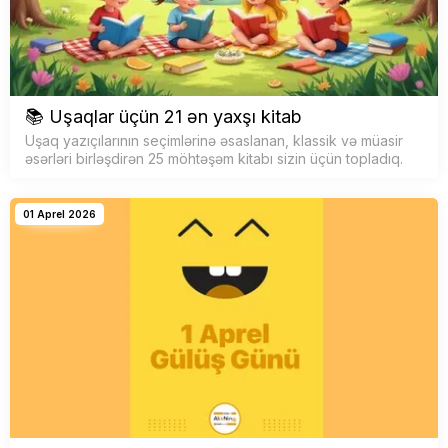
📚 Uşaqlar üçün 21 ən yaxşı kitab
Uşaq yazıçılarının seçimlərinə əsaslanan, klassik və müasir
əsərləri birləşdirən 25 möhtəşəm kitabı sizin üçün topladıq.
01 Aprel 2026