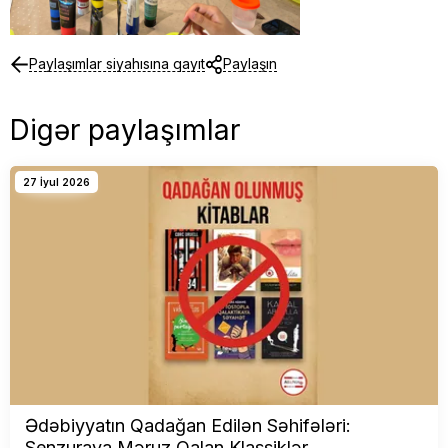
Paylaşımlar siyahısına qayıt
Paylaşın
Digər paylaşımlar
27 İyul 2026
Ədəbiyyatın Qadağan Edilən Səhifələri:
Senzuraya Məruz Qalan Klassiklər