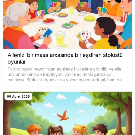
Ailənizi bir masa arxasında birləşdirən stolüstü
oyunlar
Texnologiya həyatımızın ayrılmaz hissəsinə çevrilib və ailə
üzvlərinin birlikdə keyfiyyətli vaxt keçirməsi getdikcə
çətinləşir. Stolüstü oyunlar isə yalnız əyləncə deyil, həm də
uşaqlar və bö…
09 Aprel 2026