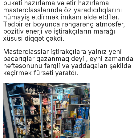
buketi hazırlama və ətir hazırlama
masterclasslarında öz yaradıcılıqlarını
nümayiş etdirmək imkanı əldə etdilər.
Tədbirlər boyunca rəngarəng atmosfer,
pozitiv enerji və iştirakçıların marağı
xüsusi diqqət çəkdi.
Masterclasslar iştirakçılara yalnız yeni
bacarıqlar qazanmaq deyil, eyni zamanda
həftəsonunu fərqli və yaddaqalan şəkildə
keçirmək fürsəti yaratdı.