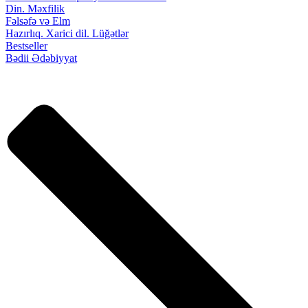
Din. Məxfilik
Fəlsəfə və Elm
Hazırlıq. Xarici dil. Lüğətlər
Bestseller
Bədii Ədəbiyyat