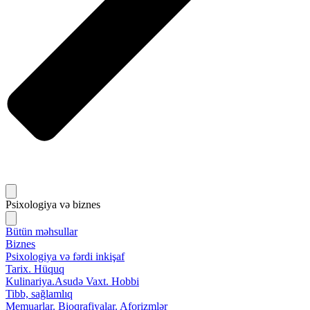
Psixologiya və biznes
Bütün məhsullar
Biznes
Psixologiya və fərdi inkişaf
Tarix. Hüquq
Kulinariya.Asudə Vaxt. Hobbi
Tibb, sağlamlıq
Memuarlar. Bioqrafiyalar. Aforizmlər