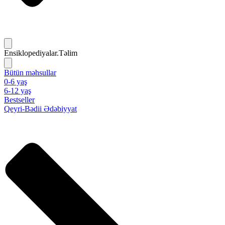
Ensiklopediyalar.Təlim
Bütün məhsullar
0-6 yaş
6-12 yaş
Bestseller
Qeyri-Bədii Ədəbiyyat