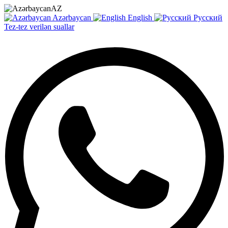
AZ
Azərbaycan
English
Русский
Tez-tez verilən suallar