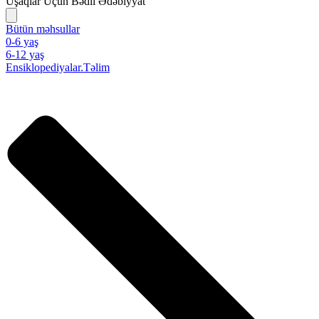
Uşaqlar Üçün Bədii Ədəbiyyat
Bütün məhsullar
0-6 yaş
6-12 yaş
Ensiklopediyalar.Təlim