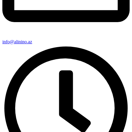
info@alinino.az