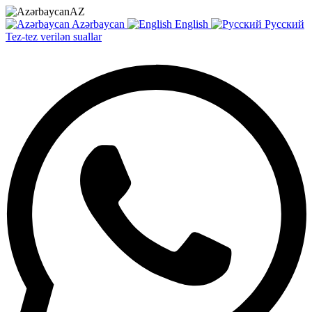
AZ
Azərbaycan
English
Русский
Tez-tez verilən suallar