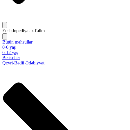
Ensiklopediyalar.Təlim
Bütün məhsullar
0-6 yaş
6-12 yaş
Bestseller
Qeyri-Bədii Ədəbiyyat