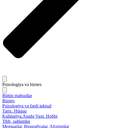
Psixologiya və biznes
Bütün məhsullar
Biznes
Psixologiya və fərdi inkişaf
Tarix. Hüquq
Kulinariya.Asudə Vaxt. Hobbi
Tibb, sağlamlıq
Memuarlar. Bioqrafiyalar. Aforizmlər