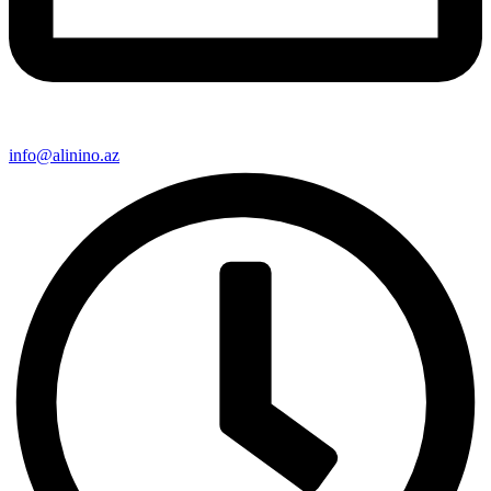
info@alinino.az