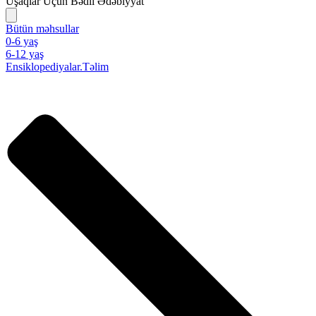
Uşaqlar Üçün Bədii Ədəbiyyat
Bütün məhsullar
0-6 yaş
6-12 yaş
Ensiklopediyalar.Təlim