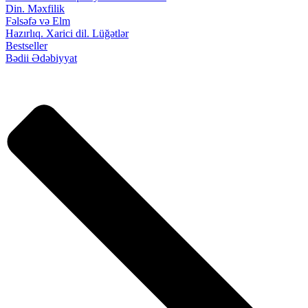
Din. Məxfilik
Fəlsəfə və Elm
Hazırlıq. Xarici dil. Lüğətlər
Bestseller
Bədii Ədəbiyyat