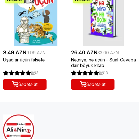
8.49 AZN
26.40 AZN
9.99 AZN
33.00 AZN
Uşaqlar üçün fəlsəfə
Nə,niyə, nə üçün – Sual-Cavaba
dair böyük kitab
3
13
Səbətə at
Səbətə at