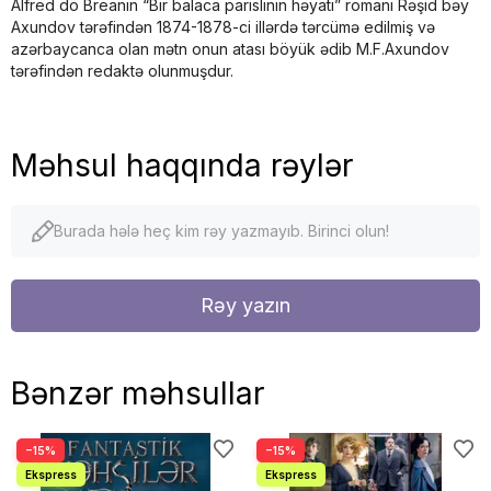
Alfred dö Breanın “Bir balaca parislinin həyatı” romanı Rə­şid bəy
Axundov tərəfindən 1874-1878-ci illərdə tərcümə edilmiş və
azərbaycanca olan mətn onun atası böyük ədib M.F.Axundov
tərəfindən redaktə olunmuşdur.
Məhsul haqqında rəylər
Burada hələ heç kim rəy yazmayıb. Birinci olun!
Rəy yazın
Bənzər məhsullar
−15%
−15%