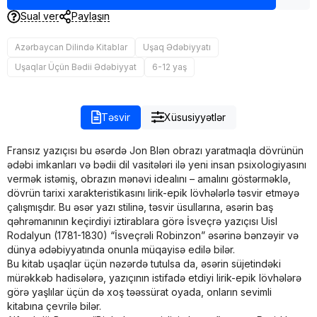
Sual ver
Paylaşın
Azərbaycan Dilində Kitablar
Uşaq Ədəbiyyatı
Uşaqlar Üçün Bədii Ədəbiyyat
6-12 yaş
Təsvir
Xüsusiyyətlər
Fransız yazıçısı bu əsərdə Jon Blən obrazı yaratmaqla dövrünün
ədəbi imkanları və bədii dil vasitələri ilə yeni insan psixologiyasını
vermək istəmiş, obrazın mənəvi idealını – amalını göstərməklə,
dövrün tarixi xarakteristikasını lirik-epik lövhələrlə təsvir etməyə
çalışmışdır. Bu əsər yazı stilinə, təsvir üsullarına, əsərin baş
qəhrəmanının keçirdiyi iztirablara görə İsveçrə yazıçısı Uisl
Rodalyun (1781-1830) “İsveçrəli Robinzon” əsərinə bənzəyir və
dünya ədəbiyyatında onunla müqayisə edilə bilər.
Bu kitab uşaqlar üçün nəzərdə tutulsa da, əsərin süjetindəki
mürəkkəb hadisələrə, yazıçının istifadə etdiyi lirik-epik löv­hələrə
görə yaşlılar üçün də xoş təəssürat oyada, onların sevimli
kitabına çevrilə bilər.