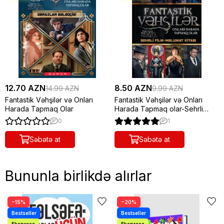
12.70 AZN
8.50 AZN
14.99 AZN
9.99 AZN
Fantastik Vəhşilər və Onları
Fantastik Vəhşilər və Onları
Harada Tapmaq Olar
Harada Tapmaq olar-Sehrli
Film-Məlumat Kitabı
0
1
Səbətə at
Səbətə at
Bununla birlikdə alırlar
−15%
−20%