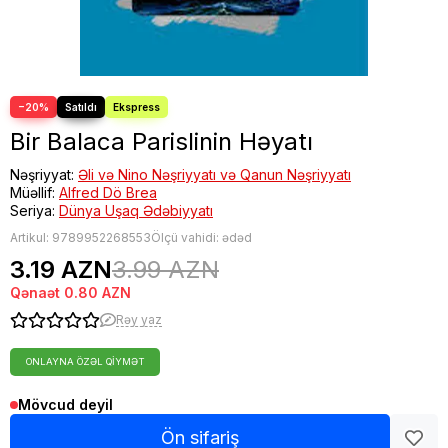
−20%
Bir Balaca Parislinin Həyatı
Nəşriyyat:
Əli və Nino Nəşriyyatı və Qanun Nəşriyyatı
Müəllif:
Alfred Dö Brea
Seriya:
Dünya Uşaq Ədəbiyyatı
Artikul:
9789952268553
Ölçü vahidi: ədəd
3.19 AZN
3.99 AZN
Qənaət
0.80 AZN
Rəy yaz
ONLAYNA ÖZƏL QIYMƏT
Mövcud deyil
Ön sifariş