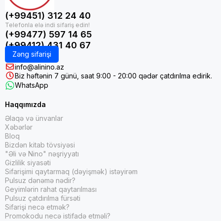
(+99451) 312 24 40
(+99477) 597 14 65
(+99412) 431 40 67
Zəng sifarişi
info@alinino.az
Biz həftənin 7 günü, saat 9:00 - 20:00 qədər çatdırılma edirik.
WhatsApp
Haqqımızda
Əlaqə və ünvanlar
Xəbərlər
Bloq
Bizdən kitab tövsiyəsi
"Əli və Nino" nəşriyyatı
Gizlilik siyasəti
Sifarişimi qaytarmaq (dəyişmək) istəyirəm
Pulsuz dənəmə nədir?
Geyimlərin rahat qaytarılması
Pulsuz çatdırılma fürsəti
Sifarişi necə etmək?
Promokodu necə istifadə etməli?