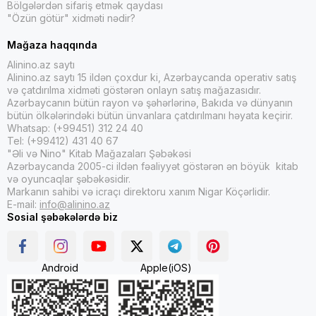
Bölgələrdən sifariş etmək qaydası
"Özün götür" xidməti nədir?
Mağaza haqqında
Alinino.az saytı
Alinino.az saytı 15 ildən çoxdur ki, Azərbaycanda operativ satış
və çatdırılma xidməti göstərən onlayn satış mağazasıdır.
Azərbaycanın bütün rayon və şəhərlərinə, Bakıda və dünyanın
bütün ölkələrindəki bütün ünvanlara çatdırılmanı həyata keçirir.
Whatsap: (+99451) 312 24 40
Tel: (+99412) 431 40 67
"Əli və Nino" Kitab Mağazaları Şəbəkəsi
Azərbaycanda 2005-ci ildən fəaliyyət göstərən ən böyük kitab
və oyuncaqlar şəbəkəsidir.
Markanın sahibi və icraçı direktoru xanım Nigar Köçərlidir.
E-mail:
info@alinino.az
Sosial şəbəkələrdə biz
Android
Apple(iOS)