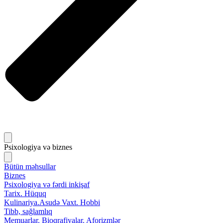
Psixologiya və biznes
Bütün məhsullar
Biznes
Psixologiya və fərdi inkişaf
Tarix. Hüquq
Kulinariya.Asudə Vaxt. Hobbi
Tibb, sağlamlıq
Memuarlar. Bioqrafiyalar. Aforizmlər