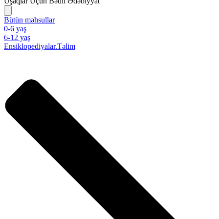
Uşaqlar Üçün Bədii Ədəbiyyat
Bütün məhsullar
0-6 yaş
6-12 yaş
Ensiklopediyalar.Təlim