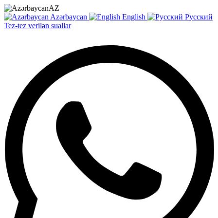
AZ
Azərbaycan
English
Русский
Tez-tez verilən suallar