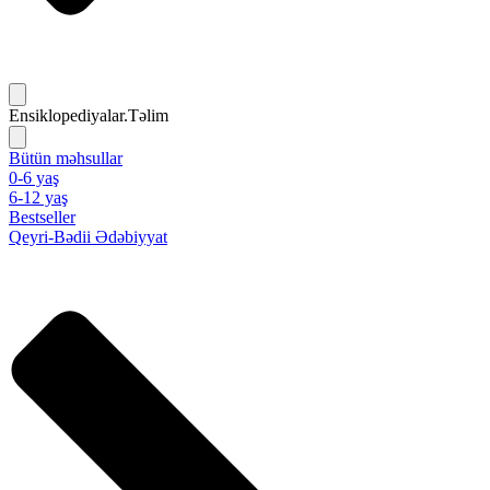
Ensiklopediyalar.Təlim
Bütün məhsullar
0-6 yaş
6-12 yaş
Bestseller
Qeyri-Bədii Ədəbiyyat