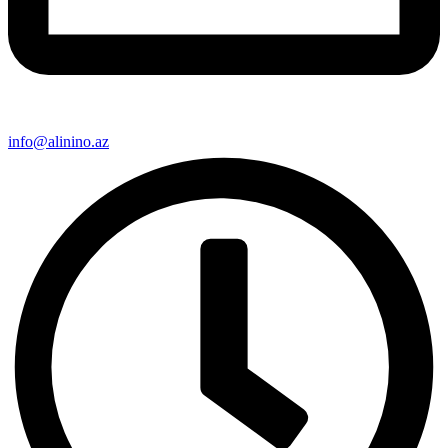
info@alinino.az