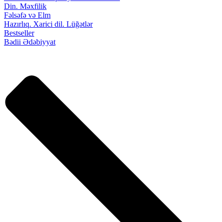
Din. Məxfilik
Fəlsəfə və Elm
Hazırlıq. Xarici dil. Lüğətlər
Bestseller
Bədii Ədəbiyyat