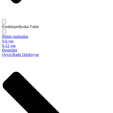
Ensiklopediyalar.Təlim
Bütün məhsullar
0-6 yaş
6-12 yaş
Bestseller
Qeyri-Bədii Ədəbiyyat