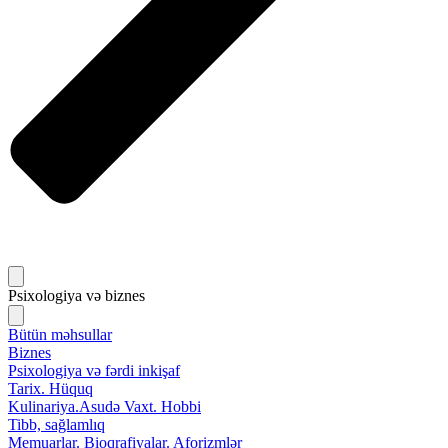
Psixologiya və biznes
Bütün məhsullar
Biznes
Psixologiya və fərdi inkişaf
Tarix. Hüquq
Kulinariya.Asudə Vaxt. Hobbi
Tibb, sağlamlıq
Memuarlar. Bioqrafiyalar. Aforizmlər