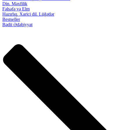
Din. Məxfilik
Fəlsəfə və Elm
Hazırlıq. Xarici dil. Lüğətlər
Bestseller
Bədii Ədəbiyyat