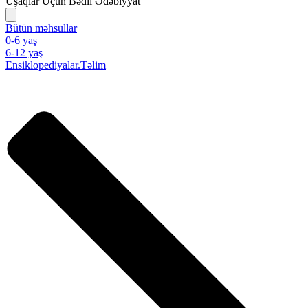
Uşaqlar Üçün Bədii Ədəbiyyat
Bütün məhsullar
0-6 yaş
6-12 yaş
Ensiklopediyalar.Təlim