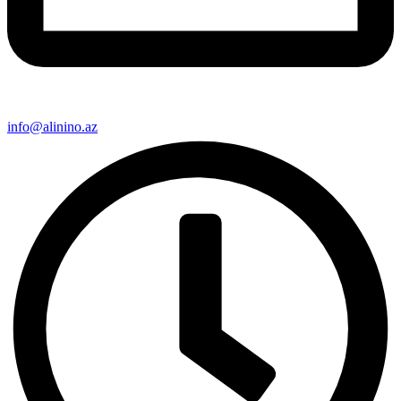
info@alinino.az