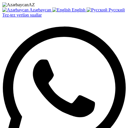
AZ
Azərbaycan
English
Русский
Tez-tez verilən suallar