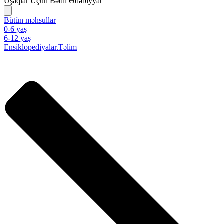
Uşaqlar Üçün Bədii Ədəbiyyat
Bütün məhsullar
0-6 yaş
6-12 yaş
Ensiklopediyalar.Təlim