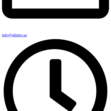
info@alinino.az