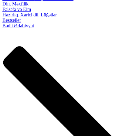
Din. Məxfilik
Fəlsəfə və Elm
Hazırlıq. Xarici dil. Lüğətlər
Bestseller
Bədii Ədəbiyyat