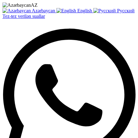
AZ
Azərbaycan
English
Русский
Tez-tez verilən suallar