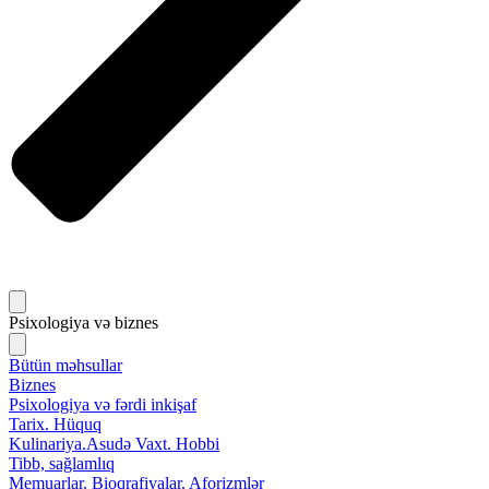
Psixologiya və biznes
Bütün məhsullar
Biznes
Psixologiya və fərdi inkişaf
Tarix. Hüquq
Kulinariya.Asudə Vaxt. Hobbi
Tibb, sağlamlıq
Memuarlar. Bioqrafiyalar. Aforizmlər