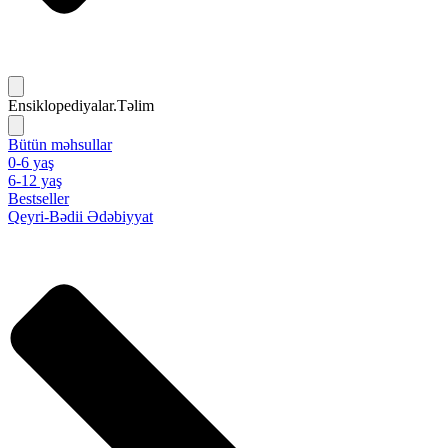
Ensiklopediyalar.Təlim
Bütün məhsullar
0-6 yaş
6-12 yaş
Bestseller
Qeyri-Bədii Ədəbiyyat