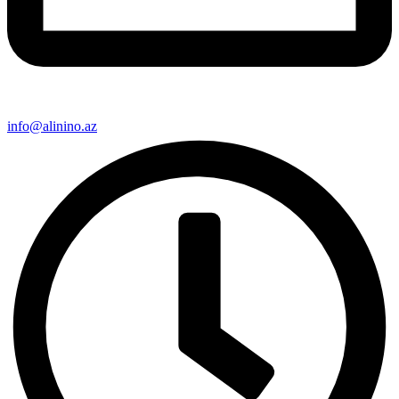
info@alinino.az