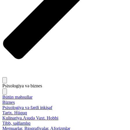
Psixologiya və biznes
Bütün məhsullar
Biznes
Psixologiya və fərdi inkişaf
Tarix. Hüquq
Kulinariya.Asudə Vaxt. Hobbi
Tibb, sağlamlıq
Memuarlar. Bioqrafiyalar. Aforizmlər