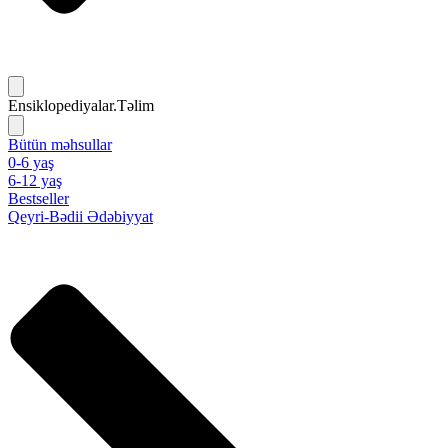
Ensiklopediyalar.Təlim
Bütün məhsullar
0-6 yaş
6-12 yaş
Bestseller
Qeyri-Bədii Ədəbiyyat