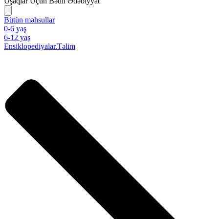
Uşaqlar Üçün Bədii Ədəbiyyat
Bütün məhsullar
0-6 yaş
6-12 yaş
Ensiklopediyalar.Təlim