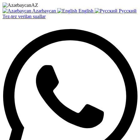
AZ
Azərbaycan
English
Русский
Tez-tez verilən suallar