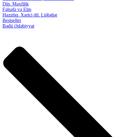
Din. Məxfilik
Fəlsəfə və Elm
Hazırlıq. Xarici dil. Lüğətlər
Bestseller
Bədii Ədəbiyyat