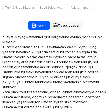
Türk Dilində Kitablar
Bədii Ədəbiyyat *
Aşk romanları
Təsvir
Xüsusiyyətlər
“Hayat, kayaç katmanları gibi parçalarına ayrılan değersiz bir
kütledir.”
Türkçe edebiyatın sözünü sakınmayan kalemi Ayfer Tunç,
yazarlık hayatının 25. yılında sarsıcı bir romanla karşımızda.
Hayatı “yolcu” olarak yaşamak isterken baba mirası otelin
işletmecisi, ailesinin “reisi” olmak zorunda kalan Mürşit, her
geçen gün tamahkârlaşan bir şehirde, gerçek dostluğu
İstanbul’da bıraktığı hayaletlerden kaçarak Mürşit’in oteline
sığınan Madenci’de buluyor. İki arkadaşın dünya algısı,
okuyucuya Türkiye tarihindeki utanç sayfalarının bir özetini
sunuyor.
Arka planı toplumsal facialar, kitlesel cinnet hikâyeleriyle örülen
Dünya Ağrısı’nda, geçmişle hesaplaşma cesaretini gösteren
insanları yaşadıkları toplumdan ayıran sınır imleniyor.
Dünya Ağrısı kelimelerle sıkılmış bir yumruk.