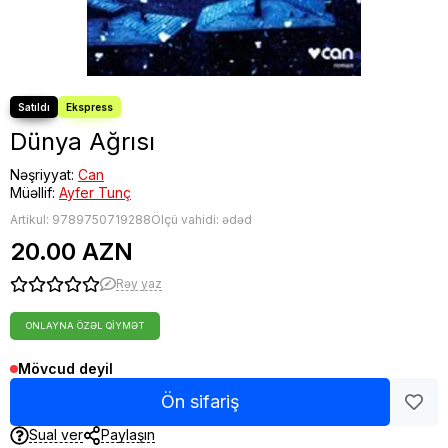
Dünya Ağrısı
Nəşriyyat:
Can
Müəllif:
Ayfer Tunç
Artikul:
9789750719288
Ölçü vahidi: ədəd
20.00 AZN
Rəy yaz
ONLAYNA ÖZƏL QIYMƏT
Mövcud deyil
Ön sifariş
Sual ver
Paylaşın