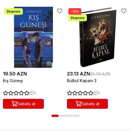
−10%
19.50 AZN
23.13 AZN
25.70 AZN
Kış Güneşi
Bülbül Kapanı 3
0
0
Səbətə at
Səbətə at