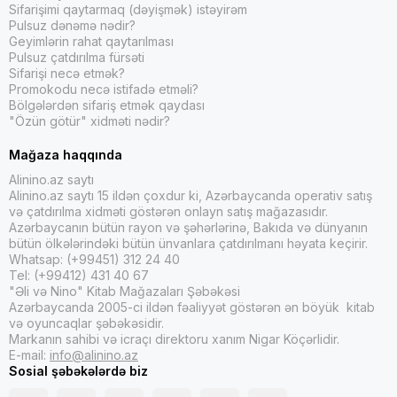
Sifarişimi qaytarmaq (dəyişmək) istəyirəm
Pulsuz dənəmə nədir?
Geyimlərin rahat qaytarılması
Pulsuz çatdırılma fürsəti
Sifarişi necə etmək?
Promokodu necə istifadə etməli?
Bölgələrdən sifariş etmək qaydası
"Özün götür" xidməti nədir?
Mağaza haqqında
Alinino.az saytı
Alinino.az saytı 15 ildən çoxdur ki, Azərbaycanda operativ satış
və çatdırılma xidməti göstərən onlayn satış mağazasıdır.
Azərbaycanın bütün rayon və şəhərlərinə, Bakıda və dünyanın
bütün ölkələrindəki bütün ünvanlara çatdırılmanı həyata keçirir.
Whatsap: (+99451) 312 24 40
Tel: (+99412) 431 40 67
"Əli və Nino" Kitab Mağazaları Şəbəkəsi
Azərbaycanda 2005-ci ildən fəaliyyət göstərən ən böyük kitab
və oyuncaqlar şəbəkəsidir.
Markanın sahibi və icraçı direktoru xanım Nigar Köçərlidir.
E-mail:
info@alinino.az
Sosial şəbəkələrdə biz