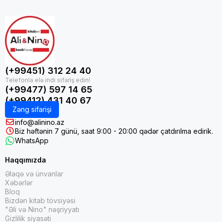
(+99451) 312 24 40
(+99477) 597 14 65
(+99412) 431 40 67
Zəng sifarişi
info@alinino.az
Biz həftənin 7 günü, saat 9:00 - 20:00 qədər çatdırılma edirik.
WhatsApp
Haqqımızda
Əlaqə və ünvanlar
Xəbərlər
Bloq
Bizdən kitab tövsiyəsi
"Əli və Nino" nəşriyyatı
Gizlilik siyasəti