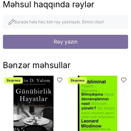
Məhsul haqqında rəylər
Burada hələ heç kim rəy yazmayıb. Birinci olun!
Rəy yazın
Bənzər məhsullar