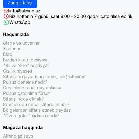
Zəng sifarişi
info@alinino.az
Biz həftənin 7 günü, saat 9:00 - 20:00 qədər çatdırılma edirik.
WhatsApp
Haqqımızda
Əlaqə və ünvanlar
Xəbərlər
Bloq
Bizdən kitab tövsiyəsi
"Əli və Nino" nəşriyyatı
Gizlilik siyasəti
Sifarişimi qaytarmaq (dəyişmək) istəyirəm
Pulsuz dənəmə nədir?
Geyimlərin rahat qaytarılması
Pulsuz çatdırılma fürsəti
Sifarişi necə etmək?
Promokodu necə istifadə etməli?
Bölgələrdən sifariş etmək qaydası
"Özün götür" xidməti nədir?
Mağaza haqqında
Alinino.az saytı