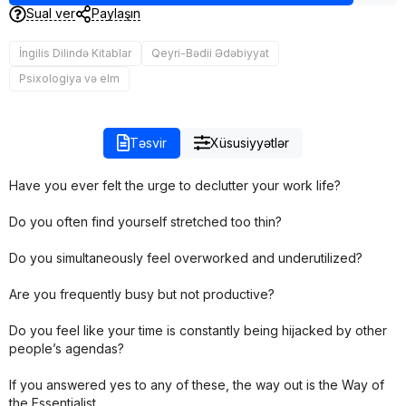
Sual ver
Paylaşın
İngilis Dilində Kitablar
Qeyri-Bədii Ədəbiyyat
Psixologiya və elm
Təsvir
Xüsusiyyətlər
Have you ever felt the urge to declutter your work life?
Do you often find yourself stretched too thin?
Do you simultaneously feel overworked and underutilized?
Are you frequently busy but not productive?
Do you feel like your time is constantly being hijacked by other
people’s agendas?
If you answered yes to any of these, the way out is the Way of
the Essentialist.