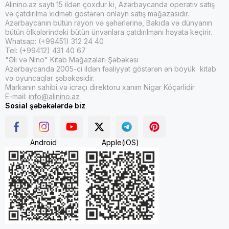
Alinino.az saytı 15 ildən çoxdur ki, Azərbaycanda operativ satış
və çatdırılma xidməti göstərən onlayn satış mağazasıdır.
Azərbaycanın bütün rayon və şəhərlərinə, Bakıda və dünyanın
bütün ölkələrindəki bütün ünvanlara çatdırılmanı həyata keçirir.
Whatsap: (+99451) 312 24 40
Tel: (+99412) 431 40 67
"Əli və Nino" Kitab Mağazaları Şəbəkəsi
Azərbaycanda 2005-ci ildən fəaliyyət göstərən ən böyük kitab
və oyuncaqlar şəbəkəsidir.
Markanın sahibi və icraçı direktoru xanım Nigar Köçərlidir.
E-mail:
info@alinino.az
Sosial şəbəkələrdə biz
Android
Apple(iOS)