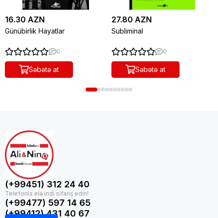
16.30 AZN
27.80 AZN
Günübirlik Hayatlar
Subliminal
0
0
Səbətə at
Səbətə at
(+99451) 312 24 40
(+99477) 597 14 65
(+99412) 431 40 67