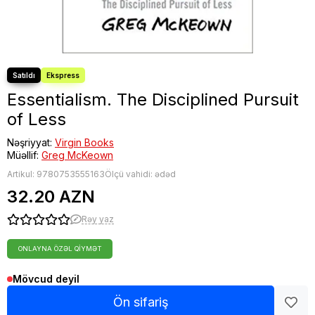
Essentialism. The Disciplined Pursuit
of Less
Nəşriyyat:
Virgin Books
Müəllif:
Greg McKeown
Artikul:
9780753555163
Ölçü vahidi: ədəd
32.20 AZN
Rəy yaz
ONLAYNA ÖZƏL QIYMƏT
Mövcud deyil
Ön sifariş