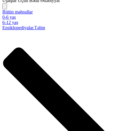
Uşaqlar Üçün Bədii Ədəbiyyat
Bütün məhsullar
0-6 yaş
6-12 yaş
Ensiklopediyalar.Təlim