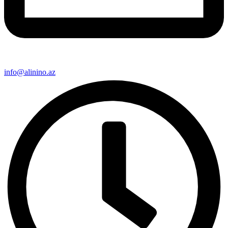
info@alinino.az