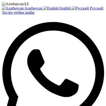
AZ
Azərbaycan
English
Русский
Tez-tez verilən suallar