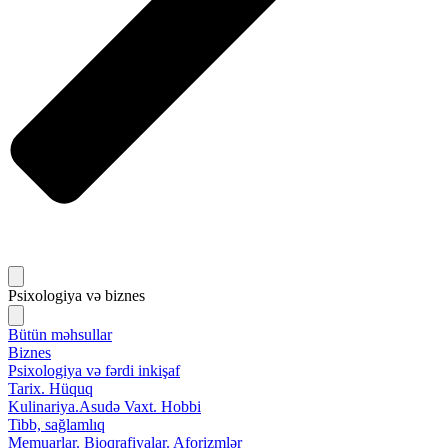
Psixologiya və biznes
Bütün məhsullar
Biznes
Psixologiya və fərdi inkişaf
Tarix. Hüquq
Kulinariya.Asudə Vaxt. Hobbi
Tibb, sağlamlıq
Memuarlar. Bioqrafiyalar. Aforizmlər