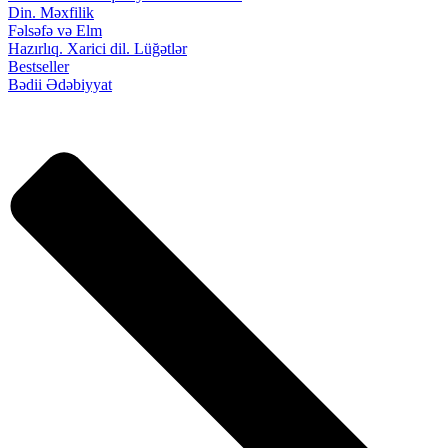
Din. Məxfilik
Fəlsəfə və Elm
Hazırlıq. Xarici dil. Lüğətlər
Bestseller
Bədii Ədəbiyyat