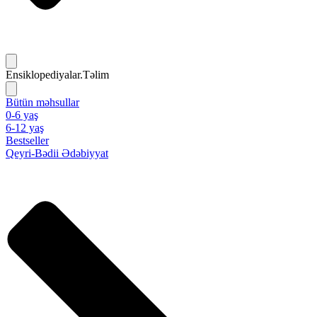
Ensiklopediyalar.Təlim
Bütün məhsullar
0-6 yaş
6-12 yaş
Bestseller
Qeyri-Bədii Ədəbiyyat