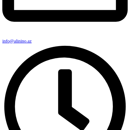
info@alinino.az