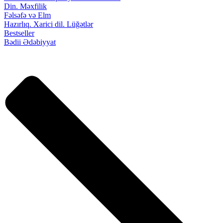
Din. Məxfilik
Fəlsəfə və Elm
Hazırlıq. Xarici dil. Lüğətlər
Bestseller
Bədii Ədəbiyyat