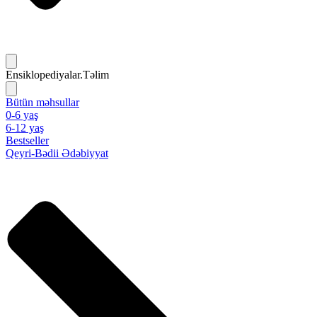
Ensiklopediyalar.Təlim
Bütün məhsullar
0-6 yaş
6-12 yaş
Bestseller
Qeyri-Bədii Ədəbiyyat