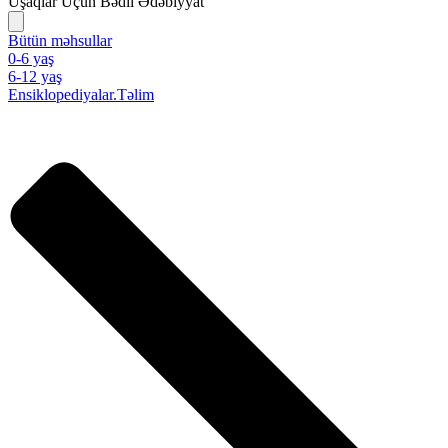
Uşaqlar Üçün Bədii Ədəbiyyat
Bütün məhsullar
0-6 yaş
6-12 yaş
Ensiklopediyalar.Təlim