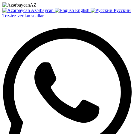
AZ
Azərbaycan
English
Русский
Tez-tez verilən suallar