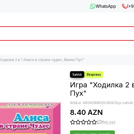
WhatsApp
(+9
Ходилка 2 в 1 Алиса в стране чудес, Винни Пух"
Игра "Ходилка 2 в
Пух"
Artikul:
4606088000459
Ölçü vahidi
8.40 AZN
Rəy yaz