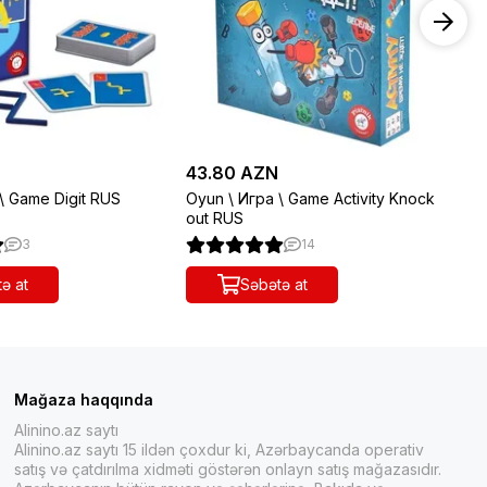
43.80 AZN
38
\ Game Digit RUS
Oyun \ Игра \ Game Activity Knock
Oy
out RUS
RU
3
14
ə at
Səbətə at
Mağaza haqqında
Alinino.az saytı
Alinino.az saytı 15 ildən çoxdur ki, Azərbaycanda operativ
satış və çatdırılma xidməti göstərən onlayn satış mağazasıdır.