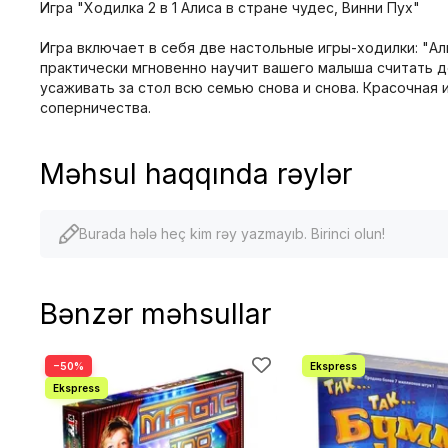
Игра "Ходилка 2 в 1 Алиса в стране чудес, Винни Пух"
Игра включает в себя две настольные игры-ходилки: "Али
практически мгновенно научит вашего малыша считать д
усаживать за стол всю семью снова и снова. Красочная
соперничества.
Məhsul haqqında rəylər
Burada hələ heç kim rəy yazmayıb. Birinci olun!
Bənzər məhsullar
−50%