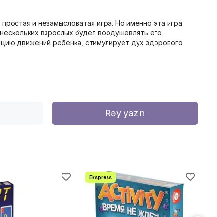
- простая и незамысловатая игра. Но именно эта игра
 нескольких взрослых будет воодушевлять его
нацию движений ребенка, стимулирует дух здорового
Rəy yazın