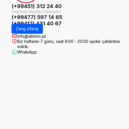
(+99451) 312 24 40
(+99477) 597 14 65
(+99412) 431 40 67
Zəng sifarişi
info@alinino.az
Biz həftənin 7 günü, saat 9:00 - 20:00 qədər çatdırılma
edirik.
WhatsApp