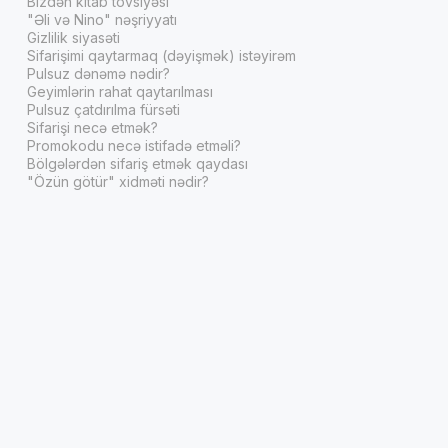
Bizdən kitab tövsiyəsi
"Əli və Nino" nəşriyyatı
Gizlilik siyasəti
Sifarişimi qaytarmaq (dəyişmək) istəyirəm
Pulsuz dənəmə nədir?
Geyimlərin rahat qaytarılması
Pulsuz çatdırılma fürsəti
Sifarişi necə etmək?
Promokodu necə istifadə etməli?
Bölgələrdən sifariş etmək qaydası
"Özün götür" xidməti nədir?