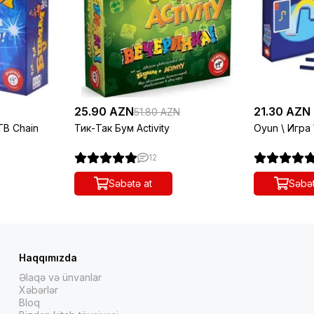
25.90 AZN
21.30 AZN
51.80 AZN
TB Chain
Тик-Так Бум Activity
Oyun \ Игра 
12
Səbətə at
Səbət
Haqqımızda
Əlaqə və ünvanlar
Xəbərlər
Bloq