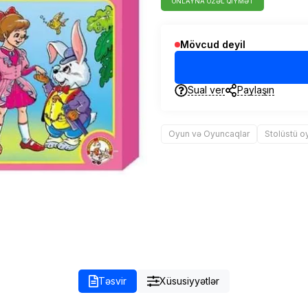
ONLAYNA ÖZƏL QIYMƏT
Mövcud deyil
Sual ver
Paylaşın
Oyun və Oyuncaqlar
Stolüstü o
Təsvir
Xüsusiyyətlər