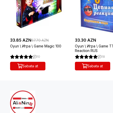
33.85 AZN
33.30 AZN
67.70 AZN
Oyun \ Игра \ Game Magic 100
Oyun \ Игра \ Game T
Reaction RUS
10
18
Səbətə at
Səbətə at