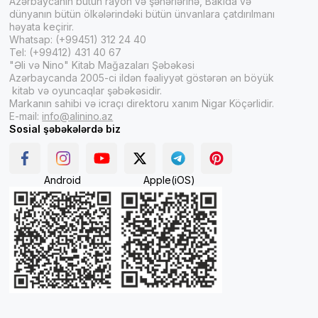
Azərbaycanın bütün rayon və şəhərlərinə, Bakıda və
dünyanın bütün ölkələrindəki bütün ünvanlara çatdırılmanı
həyata keçirir.
Whatsap: (+99451) 312 24 40
Tel: (+99412) 431 40 67
"Əli və Nino" Kitab Mağazaları Şəbəkəsi
Azərbaycanda 2005-ci ildən fəaliyyət göstərən ən böyük
kitab və oyuncaqlar şəbəkəsidir.
Markanın sahibi və icraçı direktoru xanım Nigar Köçərlidir.
E-mail:
info@alinino.az
Sosial şəbəkələrdə biz
Android
Apple(iOS)