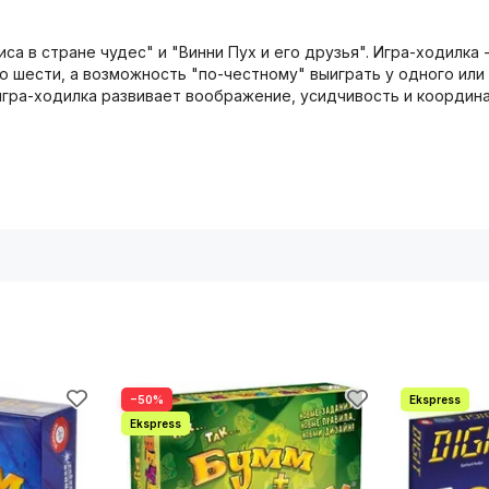
са в стране чудес" и "Винни Пух и его друзья". Игра-ходилка 
о шести, а возможность "по-честному" выиграть у одного или
 игра-ходилка развивает воображение, усидчивость и коорди
−50%