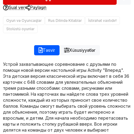
Sual ver
Paylaşın
Oyun və Oyuncaqlar
Rus Dilində Kitablar
İstirahət vaxtıdır!
Stolüstü oyunlar
Təsvir
Xüsusiyyətlər
Устрой захватывающее соревнование с друзьями по
помощи новой версии настольной игры Activity "Вперед".
Эта детская версия классической игры включает в себя 36
карточек с 648 словами для увлекательных объяснений
тремя разными способами: словами, рисунками или
пантомимой. На карточках вы найдете слова трех уровней
сложности, каждый из которых приносит свое количество
баллов. Команды смогут выбирать свой уровень сложности
для объяснения, поэтому играть будет интересно и
взрослым, и детям. Для начала необходимо перетасовать
карты и положить стопку рубашкой вверх. Все игроки
делятся на команды от двух человек и выбирают