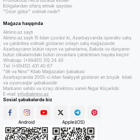
Promokodu necə istifadə etməli?
Bölgələrdən sifariş etmək qaydası
"Özün götür" xidməti nədir?
Mağaza haqqında
Alinino.az saytı
Alinino.az saytı 15 ildən çoxdur ki, Azərbaycanda operativ satış
və çatdırılma xidməti göstərən onlayn satış mağazasıdır.
Azərbaycanın bütün rayon və şəhərlərinə, Bakıda və dünyanın
bütün ölkələrindəki bütün ünvanlara çatdırılmanı həyata keçirir.
Whatsap: (+99451) 312 24 40
Tel: (+99412) 431 40 67
"Əli və Nino" Kitab Mağazaları Şəbəkəsi
Azərbaycanda 2005-ci ildən fəaliyyət göstərən ən böyük kitab
və oyuncaqlar şəbəkəsidir.
Markanın sahibi və icraçı direktoru xanım Nigar Köçərlidir.
E-mail:
info@alinino.az
Sosial şəbəkələrdə biz
Android
Apple(iOS)