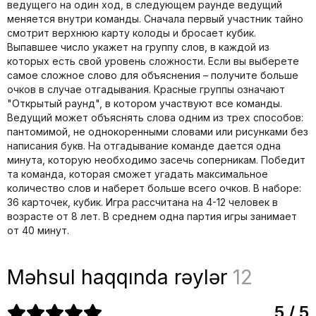
ведущего на один ход, в следующем раунде ведущий
меняется внутри команды. Сначала первый участник тайно
смотрит верхнюю карту колоды и бросает кубик.
Выпавшее число укажет на группу слов, в каждой из
которых есть свой уровень сложности. Если вы выберете
самое сложное слово для объяснения – получите больше
очков в случае отгадывания. Красные группы означают
"Открытый раунд", в котором участвуют все команды.
Ведущий может объяснять слова одним из трех способов:
пантомимой, не однокоренными словами или рисунками без
написания букв. На отгадывание команде дается одна
минута, которую необходимо засечь соперникам. Победит
та команда, которая сможет угадать максимальное
количество слов и наберет больше всего очков. В наборе:
36 карточек, кубик. Игра рассчитана на 4-12 человек в
возрасте от 8 лет. В среднем одна партия игры занимает
от 40 минут.
Məhsul haqqında rəylər
12
5 / 5