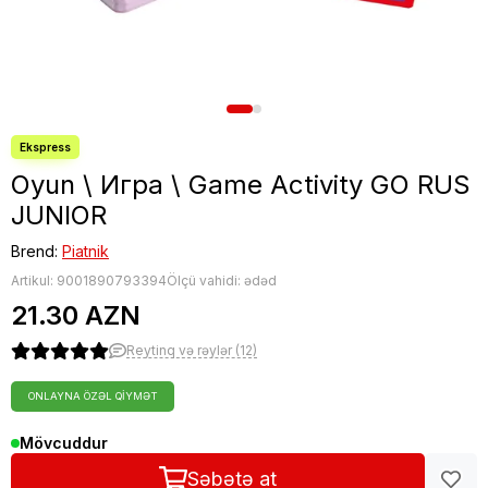
Nerf oyuncaqları
Sluban Konstruktorları
Blind Box
Toplar
Digər oyuncaqlar
Oyun \ Игра \ Game Activity GO RUS
JUNIOR
Brend:
Piatnik
Artikul:
9001890793394
Ölçü vahidi: ədəd
21.30 AZN
Reytinq və rəylər (12)
ONLAYNA ÖZƏL QIYMƏT
Mövcuddur
Səbətə at