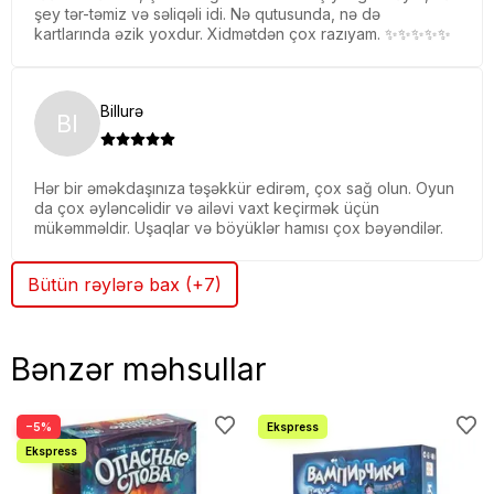
şey tər-təmiz və səliqəli idi. Nə qutusunda, nə də
kartlarında əzik yoxdur. Xidmətdən çox razıyam. ✨✨✨✨✨
Billurə
BI
Hər bir əməkdaşınıza təşəkkür edirəm, çox sağ olun. Oyun
da çox əyləncəlidir və ailəvi vaxt keçirmək üçün
mükəmməldir. Uşaqlar və böyüklər hamısı çox bəyəndilər.
Bütün rəylərə bax (+7)
Bənzər məhsullar
−5%