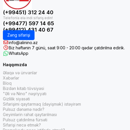
(+99451) 312 24 40
(+99477) 597 14 65
(+99412) 431 40 67
Zəng sifarişi
info@alinino.az
Biz həftənin 7 günü, saat 9:00 - 20:00 qədər çatdırılma edirik.
WhatsApp
Haqqımızda
Əlaqə və ünvanlar
Xəbərlər
Bloq
Bizdən kitab tövsiyəsi
"Əli və Nino" nəşriyyatı
Gizlilik siyasəti
Sifarişimi qaytarmaq (dəyişmək) istəyirəm
Pulsuz dənəmə nədir?
Geyimlərin rahat qaytarılması
Pulsuz çatdırılma fürsəti
Sifarişi necə etmək?