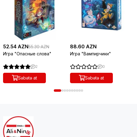
52.54 AZN
88.60 AZN
55.30 AZN
Игра "Опасные слова"
Игра "Вампирчики"
2
0
Səbətə at
Səbətə at