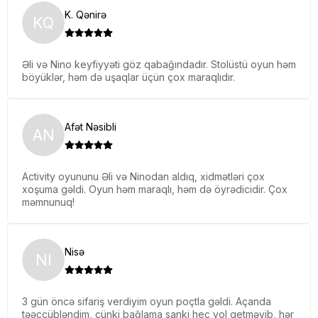
K. Qənirə
KQ
Əli və Nino keyfiyyəti göz qabağındadır. Stolüstü oyun həm
böyüklər, həm də uşaqlar üçün çox maraqlıdır.
Afət Nəsibli
AN
Activity oyununu Əli və Ninodan aldıq, xidmətləri çox
xoşuma gəldi. Oyun həm maraqlı, həm də öyrədicidir. Çox
məmnunuq!
Nisə
NI
3 gün öncə sifariş verdiyim oyun poçtla gəldi. Açanda
təəccübləndim, çünki bağlama sanki heç yol getməyib, hər