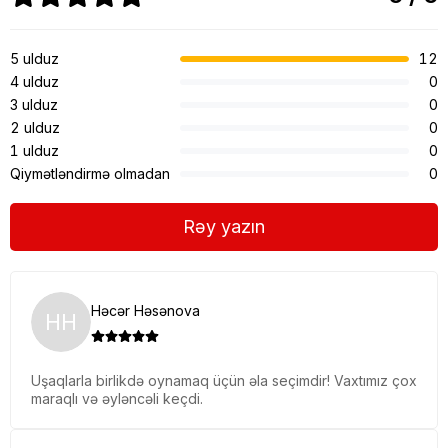
5 ulduz
12
4 ulduz
0
3 ulduz
0
2 ulduz
0
1 ulduz
0
Qiymətləndirmə olmadan
0
Rəy yazın
Həcər Həsənova
HH
Uşaqlarla birlikdə oynamaq üçün əla seçimdir! Vaxtımız çox
maraqlı və əyləncəli keçdi.