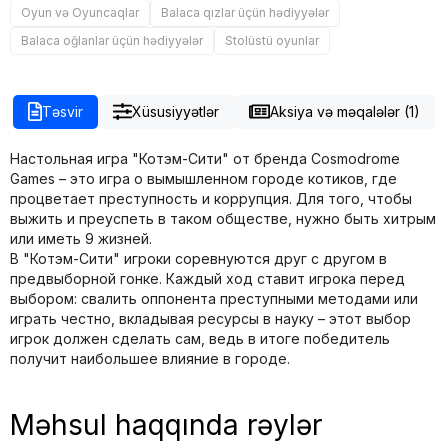
Oyun və Oyuncaqlar
Balaca qızlar üçün hədiyyələr
Balaca oğlanlar üçün hədiyyələr
Stolüstü oyunlar
Təsvir
Xüsusiyyətlər
Aksiya və məqalələr (1)
Настольная игра "Котэм-Сити" от бренда Cosmodrome
Games – это игра о вымышленном городе котиков
,
где
процветает преступность и коррупция. Для того, чтобы
выжить и преуспеть в таком обществе, нужно быть хитрым
или иметь 9 жизней.
В "Котэм-Сити" игроки соревнуются друг с другом в
предвыборной гонке. Каждый ход ставит игрока перед
выбором: свалить оппонента преступными методами или
играть честно, вкладывая ресурсы в науку – этот выбор
игрок должен сделать сам, ведь в итоге победитель
получит наибольшее влияние в городе.
Məhsul haqqında rəylər