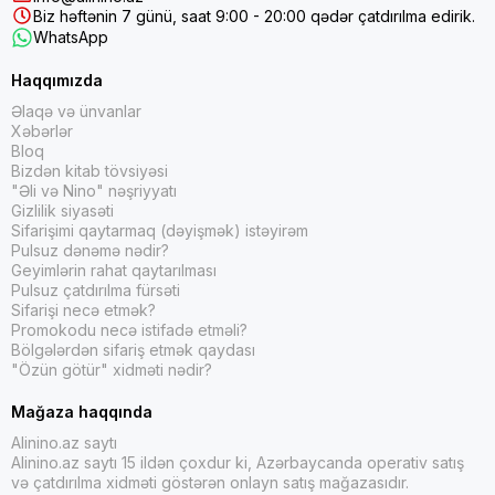
Biz həftənin 7 günü, saat 9:00 - 20:00 qədər çatdırılma edirik.
WhatsApp
Haqqımızda
Əlaqə və ünvanlar
Xəbərlər
Bloq
Bizdən kitab tövsiyəsi
"Əli və Nino" nəşriyyatı
Gizlilik siyasəti
Sifarişimi qaytarmaq (dəyişmək) istəyirəm
Pulsuz dənəmə nədir?
Geyimlərin rahat qaytarılması
Pulsuz çatdırılma fürsəti
Sifarişi necə etmək?
Promokodu necə istifadə etməli?
Bölgələrdən sifariş etmək qaydası
"Özün götür" xidməti nədir?
Mağaza haqqında
Alinino.az saytı
Alinino.az saytı 15 ildən çoxdur ki, Azərbaycanda operativ satış
və çatdırılma xidməti göstərən onlayn satış mağazasıdır.