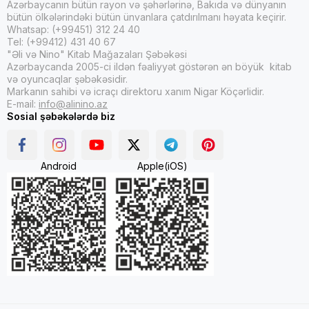
Azərbaycanın bütün rayon və şəhərlərinə, Bakıda və dünyanın
bütün ölkələrindəki bütün ünvanlara çatdırılmanı həyata keçirir.
Whatsap: (+99451) 312 24 40
Tel: (+99412) 431 40 67
"Əli və Nino" Kitab Mağazaları Şəbəkəsi
Azərbaycanda 2005-ci ildən fəaliyyət göstərən ən böyük kitab
və oyuncaqlar şəbəkəsidir.
Markanın sahibi və icraçı direktoru xanım Nigar Köçərlidir.
E-mail:
info@alinino.az
Sosial şəbəkələrdə biz
Android
Apple(iOS)