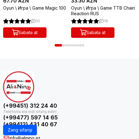
67.70 AZN
33.30 AZN
Oyun \ Игра \ Game Magic 100
Oyun \ Игра \ Game TTB Chain
Reaction RUS
10
18
Səbətə at
Səbətə at
(+99451) 312 24 40
(+99477) 597 14 65
(+99412) 431 40 67
Zəng sifarişi
info@alinino.az