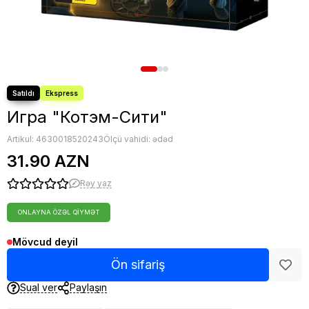
Nerf oyuncaqları
Sluban Konstruktorları
Blind Box
Toplar
Digər oyuncaqlar
Игра "Котэм-Сити"
Artikul:
4630018520243
Ölçü vahidi: ədəd
31.90 AZN
Rəy yaz
ONLAYNA ÖZƏL QIYMƏT
Mövcud deyil
Ön sifariş
Sual ver
Paylaşın