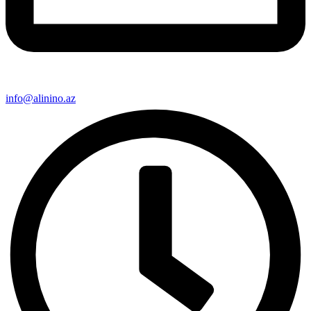
info@alinino.az