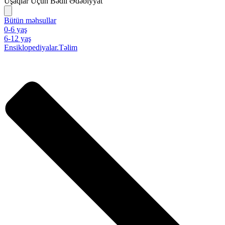
Uşaqlar Üçün Bədii Ədəbiyyat
Bütün məhsullar
0-6 yaş
6-12 yaş
Ensiklopediyalar.Təlim