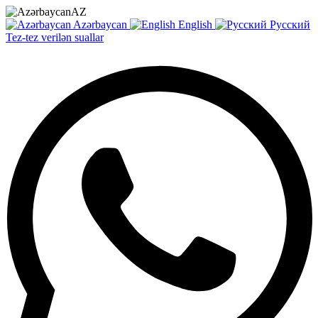
AZ
Azərbaycan
English
Русский
Tez-tez verilən suallar