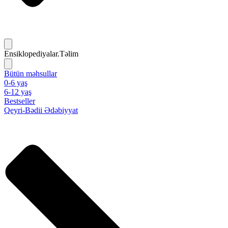
Ensiklopediyalar.Təlim
Bütün məhsullar
0-6 yaş
6-12 yaş
Bestseller
Qeyri-Bədii Ədəbiyyat