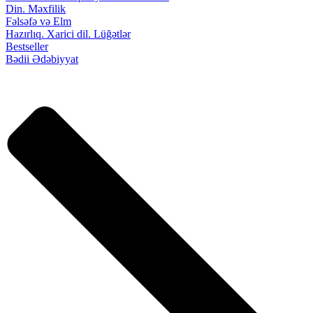
Din. Məxfilik
Fəlsəfə və Elm
Hazırlıq. Xarici dil. Lüğətlər
Bestseller
Bədii Ədəbiyyat