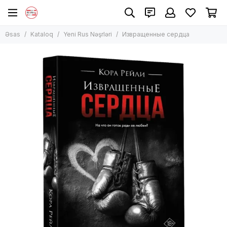
Əsas
Kataloq
Yeni Rus Nəşrləri
Извращенные сердца