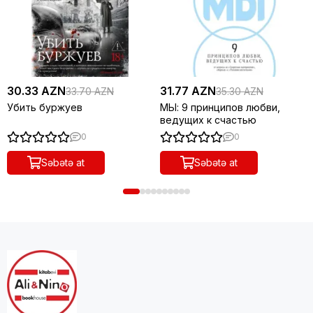
30.33 AZN
31.77 AZN
33.70 AZN
35.30 AZN
Убить буржуев
МЫ: 9 принципов любви,
ведущих к счастью
0
0
Səbətə at
Səbətə at