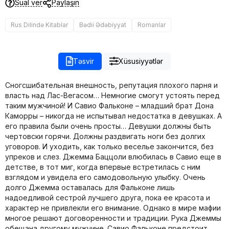
Sual ver
Paylaşın
Rus Dilində Kitablar
Bədii Ədəbiyyat
Romanlar
Təsvir
Xüsusiyyətlər
Сногсшибательная внешность, репутация плохого парня и
власть над Лас-Вегасом… Немногие смогут устоять перед
таким мужчиной! И Савио Фальконе – младший брат Дона
Каморры – никогда не испытывал недостатка в девушках. А
его правила были очень просты… Девушки должны быть
чертовски горячи. Должны раздвигать ноги без долгих
уговоров. И уходить, как только веселье закончится, без
упреков и слез. Джемма Баццоли влюбилась в Савио еще в
детстве, в тот миг, когда впервые встретилась с ним
взглядом и увидела его самодовольную улыбку. Очень
долго Джемма оставалась для Фальконе лишь
надоедливой сестрой лучшего друга, пока ее красота и
характер не привлекли его внимание. Однако в мире мафии
многое решают договоренности и традиции. Рука Джеммы
обещана другому мужчине. Савио Фальконе предстоит