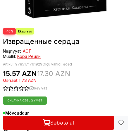
−10%
Извращенные сердца
Nəşriyyat:
АСТ
Müəllif:
Кора Рейли
Artikul:
9785171761929
Ölçü vahidi: ədəd
15.57 AZN
17.30 AZN
Qənaət
1.73 AZN
Rəy yaz
ONLAYNA ÖZƏL QIYMƏT
Mövcuddur
Səbətə at