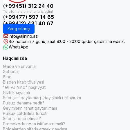
(+99451) 312 24 40
(+99477) 597 14 65
(+99412) 431 40 67
Zəng sifarişi
info@alinino.az
Biz həftənin 7 günü, saat 9:00 - 20:00 qədər çatdırılma edirik.
WhatsApp
Haqqımızda
Əlaqə və ünvanlar
Xəbərlər
Bloq
Bizdən kitab tövsiyəsi
"Əli və Nino" nəşriyyatı
Gizlilik siyasəti
Sifarişimi qaytarmaq (dəyişmək) istəyirəm
Pulsuz dənəmə nədir?
Geyimlərin rahat qaytarılması
Pulsuz çatdırılma fürsəti
Sifarişi necə etmək?
Promokodu necə istifadə etməli?
Bölgələrdən sifariş etmək qaydası