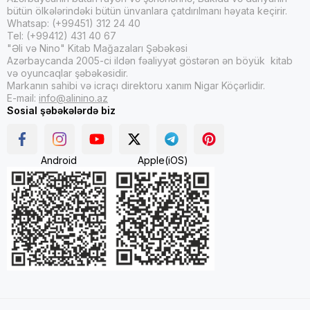
bütün ölkələrindəki bütün ünvanlara çatdırılmanı həyata keçirir.
Whatsap: (+99451) 312 24 40
Tel: (+99412) 431 40 67
"Əli və Nino" Kitab Mağazaları Şəbəkəsi
Azərbaycanda 2005-ci ildən fəaliyyət göstərən ən böyük kitab
və oyuncaqlar şəbəkəsidir.
Markanın sahibi və icraçı direktoru xanım Nigar Köçərlidir.
E-mail:
info@alinino.az
Sosial şəbəkələrdə biz
Android
Apple(iOS)