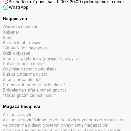
Biz həftənin 7 günü, saat 9:00 - 20:00 qədər çatdırılma edirik.
WhatsApp
Haqqımızda
Əlaqə və ünvanlar
Xəbərlər
Bloq
Bizdən kitab tövsiyəsi
"Əli və Nino" nəşriyyatı
Gizlilik siyasəti
Sifarişimi qaytarmaq (dəyişmək) istəyirəm
Pulsuz dənəmə nədir?
Geyimlərin rahat qaytarılması
Pulsuz çatdırılma fürsəti
Sifarişi necə etmək?
Promokodu necə istifadə etməli?
Bölgələrdən sifariş etmək qaydası
"Özün götür" xidməti nədir?
Mağaza haqqında
Alinino.az saytı
Alinino.az saytı 15 ildən çoxdur ki, Azərbaycanda operativ satış
və çatdırılma xidməti göstərən onlayn satış mağazasıdır.
Azərbaycanın bütün rayon və şəhərlərinə, Bakıda və dünyanın