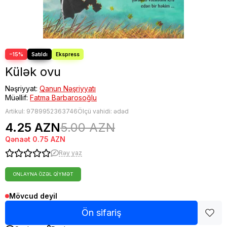
−15%
Külək ovu
Nəşriyyat:
Qanun Nəşriyyatı
Müəllif:
Fatma Barbarosoğlu
Artikul:
9789952363746
Ölçü vahidi: ədəd
4.25 AZN
5.00 AZN
Qənaət
0.75 AZN
Rəy yaz
ONLAYNA ÖZƏL QIYMƏT
Mövcud deyil
Ön sifariş