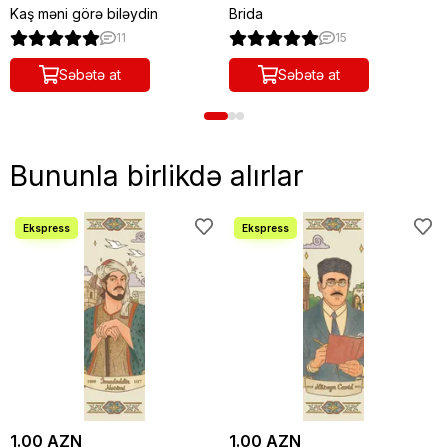
Kaş məni görə biləydin
Brida
11
15
Səbətə at
Səbətə at
Bununla birlikdə alırlar
1.00 AZN
1.00 AZN