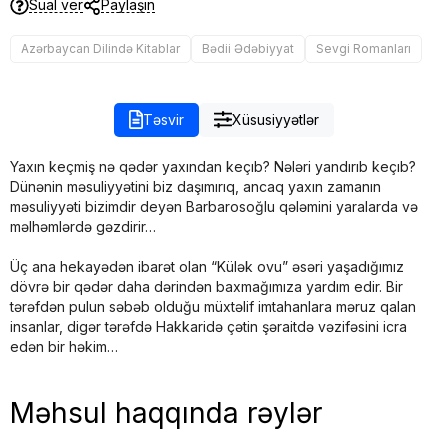
Sual ver
Paylaşın
Azərbaycan Dilində Kitablar
Bədii Ədəbiyyat
Sevgi Romanları
Təsvir
Xüsusiyyətlər
Yaxın keçmiş nə qədər yaxından keçıb? Nələri yandırıb keçıb?
Dünənin məsuliyyətini biz daşımırıq, ancaq yaxın zamanın
məsuliyyəti bizimdir deyən Barbarosoğlu qələmini yaralarda və
məlhəmlərdə gəzdirir…
Üç ana hekayədən ibarət olan “Külək ovu” əsəri yaşadığımız
dövrə bir qədər daha dərindən baxmağımıza yardım edir. Bir
tərəfdən pulun səbəb olduğu müxtəlif imtahanlara məruz qalan
insanlar, digər tərəfdə Hakkaridə çətin şəraitdə vəzifəsini icra
edən bir həkim…
Məhsul haqqında rəylər