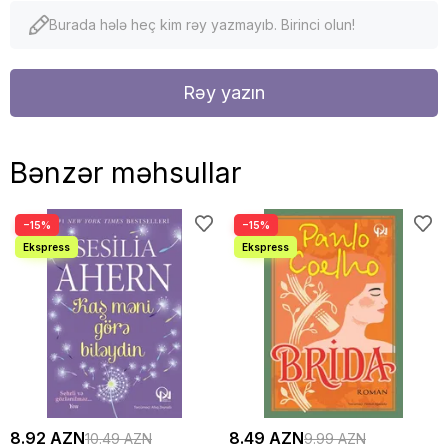
Burada hələ heç kim rəy yazmayıb. Birinci olun!
Rəy yazın
Bənzər məhsullar
−15%
−15%
8.92 AZN
8.49 AZN
10.49 AZN
9.99 AZN