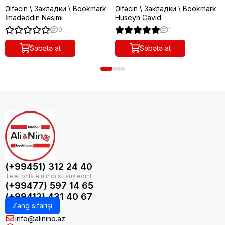
Əlfəcin \ Закладки \ Bookmark
Əlfəcin \ Закладки \ Bookmark
İmadəddin Nəsimi
Hüseyn Cavid
0
1
Səbətə at
Səbətə at
(+99451) 312 24 40
(+99477) 597 14 65
(+99412) 431 40 67
Zəng sifarişi
info@alinino.az