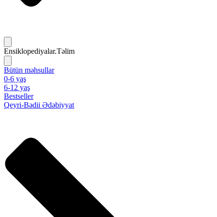
Ensiklopediyalar.Təlim
Bütün məhsullar
0-6 yaş
6-12 yaş
Bestseller
Qeyri-Bədii Ədəbiyyat