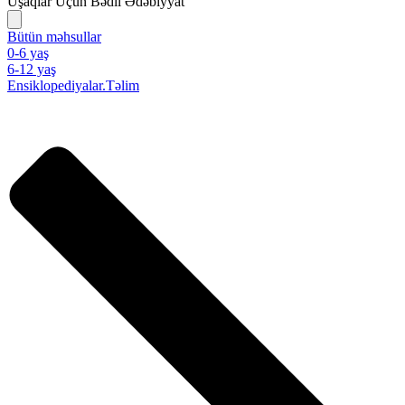
Uşaqlar Üçün Bədii Ədəbiyyat
Bütün məhsullar
0-6 yaş
6-12 yaş
Ensiklopediyalar.Təlim