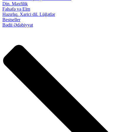
Din. Məxfilik
Fəlsəfə və Elm
Hazırlıq. Xarici dil. Lüğətlər
Bestseller
Bədii Ədəbiyyat