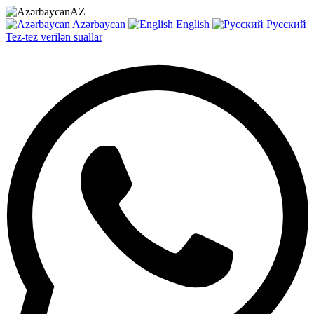
AZ
Azərbaycan
English
Русский
Tez-tez verilən suallar