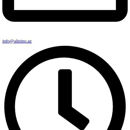
info@alinino.az