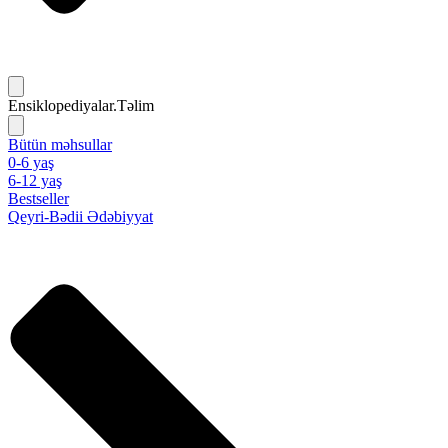
Ensiklopediyalar.Təlim
Bütün məhsullar
0-6 yaş
6-12 yaş
Bestseller
Qeyri-Bədii Ədəbiyyat