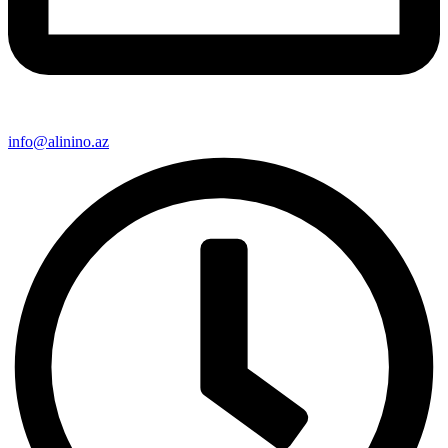
info@alinino.az