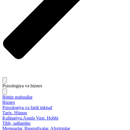
Psixologiya və biznes
Bütün məhsullar
Biznes
Psixologiya və fərdi inkişaf
Tarix. Hüquq
Kulinariya.Asudə Vaxt. Hobbi
Tibb, sağlamlıq
Memuarlar. Bioqrafiyalar. Aforizmlər