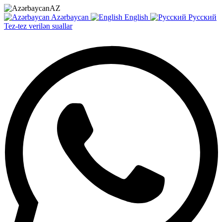
AZ
Azərbaycan
English
Русский
Tez-tez verilən suallar