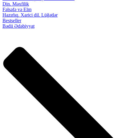
Din. Məxfilik
Fəlsəfə və Elm
Hazırlıq. Xarici dil. Lüğətlər
Bestseller
Bədii Ədəbiyyat