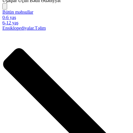
Uşaqlar Üçün Bədii Ədəbiyyat
Bütün məhsullar
0-6 yaş
6-12 yaş
Ensiklopediyalar.Təlim