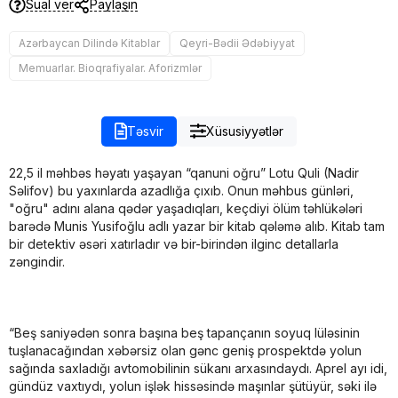
Sual ver
Paylaşın
Azərbaycan Dilində Kitablar
Qeyri-Bədii Ədəbiyyat
Memuarlar. Bioqrafiyalar. Aforizmlər
Təsvir
Xüsusiyyətlər
22,5 il məhbəs həyatı yaşayan “qanuni oğru” Lotu Quli (Nadir
Səlifov) bu yaxınlarda azadlığa çıxıb. Onun məhbus günləri,
"oğru" adını alana qədər yaşadıqları, keçdiyi ölüm təhlükələri
barədə Munis Yusifoğlu adlı yazar bir kitab qələmə alıb. Kitab tam
bir detektiv əsəri xatırladır və bir-birindən ilginc detallarla
zəngindir.
“Beş saniyədən sonra başına beş tapançanın soyuq lüləsinin
tuşlanacağından xəbərsiz olan gənc geniş prospektdə yolun
sağında saxladığı avtomobilinin sükanı arxasındaydı. Aprel ayı idi,
gündüz vaxtıydı, yolun işlək hissəsində maşınlar şütüyür, səki ilə