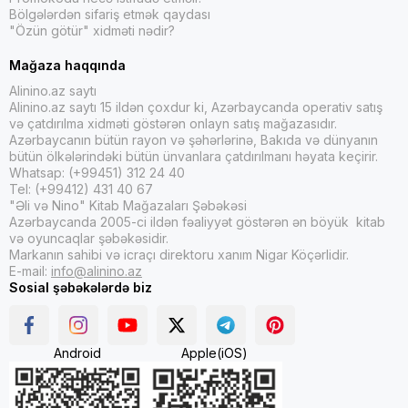
Bölgələrdən sifariş etmək qaydası
"Özün götür" xidməti nədir?
Mağaza haqqında
Alinino.az saytı
Alinino.az saytı 15 ildən çoxdur ki, Azərbaycanda operativ satış
və çatdırılma xidməti göstərən onlayn satış mağazasıdır.
Azərbaycanın bütün rayon və şəhərlərinə, Bakıda və dünyanın
bütün ölkələrindəki bütün ünvanlara çatdırılmanı həyata keçirir.
Whatsap: (+99451) 312 24 40
Tel: (+99412) 431 40 67
"Əli və Nino" Kitab Mağazaları Şəbəkəsi
Azərbaycanda 2005-ci ildən fəaliyyət göstərən ən böyük kitab
və oyuncaqlar şəbəkəsidir.
Markanın sahibi və icraçı direktoru xanım Nigar Köçərlidir.
E-mail:
info@alinino.az
Sosial şəbəkələrdə biz
Android
Apple(iOS)