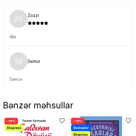
Zozzi
ZO
Əla
SE
Semur
Gəncə
Bənzər məhsullar
−15%
−15%