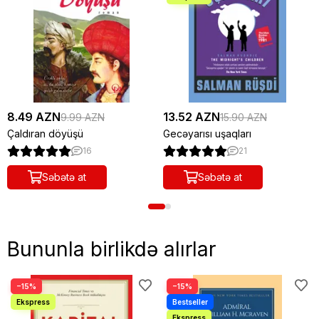
8.49 AZN
13.52 AZN
9.99 AZN
15.90 AZN
Çaldıran döyüşü
Gecəyarısı uşaqları
16
21
Səbətə at
Səbətə at
Bununla birlikdə alırlar
−15%
−15%