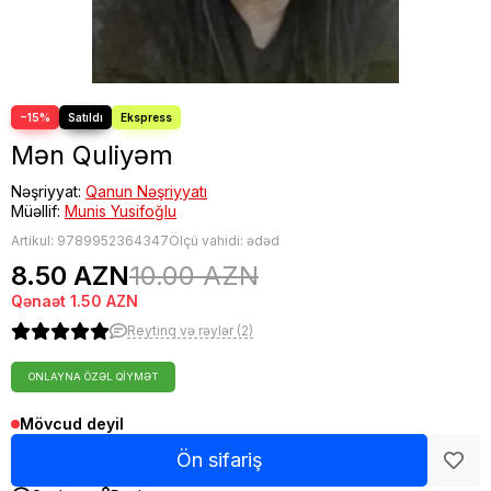
−15%
Mən Quliyəm
Nəşriyyat:
Qanun Nəşriyyatı
Müəllif:
Munis Yusifoğlu
Artikul:
9789952364347
Ölçü vahidi: ədəd
8.50 AZN
10.00 AZN
Qənaət
1.50 AZN
Reytinq və rəylər (2)
ONLAYNA ÖZƏL QIYMƏT
Mövcud deyil
Ön sifariş