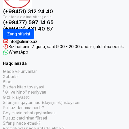
(+99451) 312 24 40
(+99477) 597 14 65
(+99412) 431 40 67
Zəng sifarişi
info@alinino.az
Biz həftənin 7 günü, saat 9:00 - 20:00 qədər çatdırılma edirik.
WhatsApp
Haqqımızda
Əlaqə və ünvanlar
Xəbərlər
Bloq
Bizdən kitab tövsiyəsi
"Əli və Nino" nəşriyyatı
Gizlilik siyasəti
Sifarişimi qaytarmaq (dəyişmək) istəyirəm
Pulsuz dənəmə nədir?
Geyimlərin rahat qaytarılması
Pulsuz çatdırılma fürsəti
Sifarişi necə etmək?
Promokodu necə istifadə etməli?