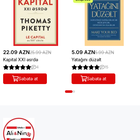
22.09 AZN
5.09 AZN
25.99 AZN
5.99 AZN
Kapital XXI əsrdə
Yatağını düzəlt
4
15
Səbətə at
Səbətə at