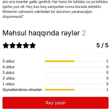
ara-sıra insanlar gəlib-gedirdi. Hər hansı bir təhlükə və ya təhlükə
işartısı yox idi. Heç kəs beş saniyədən sonra burada detektiv
filmlərinin səhnəsini xatırladan bir durumun yaranacağını
düşünməzdi”.
Məhsul haqqında rəylər
2
5 / 5
5 ulduz
1
4 ulduz
0
3 ulduz
0
2 ulduz
0
1 ulduz
0
Qiymətləndirmə olmadan
1
Rəy yazın