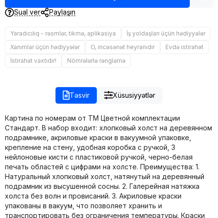
Sual ver
Paylaşın
Yaradıcılıq - rəsmlər, tikmə, aplikasiya
İş yoldaşları üçün hədiyyələr
Xanımlar üçün hədiyyələr
O, incəsənət heyranıdır
Evdə istirahət
İstirahət vaxtıdır!
Nömrələrlə rəngləmə
Təsvir
Xüsusiyyətlər
Картина по номерам от ТМ Цветной комплектации
Стандарт. В набор входит: хлопковый холст на деревянном
подрамнике, акриловые краски в вакуумной упаковке,
крепление на стену, удобная коробка с ручкой, 3
нейлоновые кисти c пластиковой ручкой, черно-белая
печать областей с цифрами на холсте. Преимущества: 1.
Натуральный хлопковый холст, натянутый на деревянный
подрамник из высушенной сосны. 2. Галерейная натяжка
холста без волн и провисаний. 3. Акриловые краски
упакованы в вакуум, что позволяет хранить и
транспортировать без ограничения температуры. Краски