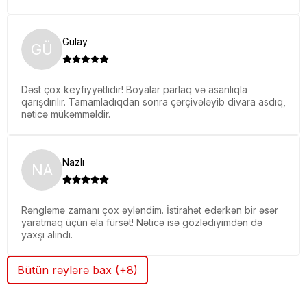
Gülay
GÜ
Dəst çox keyfiyyətlidir! Boyalar parlaq və asanlıqla
qarışdırılır. Tamamladıqdan sonra çərçivələyib divara asdıq,
nəticə mükəmməldir.
Nazlı
NA
Rəngləmə zamanı çox əyləndim. İstirahət edərkən bir əsər
yaratmaq üçün əla fürsət! Nəticə isə gözlədiyimdən də
yaxşı alındı.
Bütün rəylərə bax (+8)