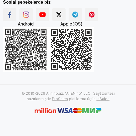
Sosial şəbəkələrdə biz
Android
Apple(iOS)
© 2010-2026 Alinino.az. "Ali&Nino" LLC .
Sayt xəritəsi
hazırlanmışdır
ProSales
platforma üçün
InSales