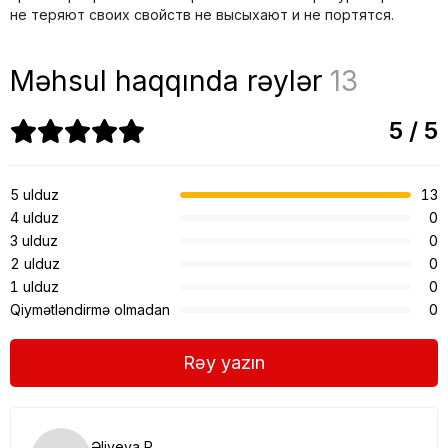
не теряют своих свойств не высыхают и не портятся.
Məhsul haqqında rəylər
13
5 / 5
5 ulduz
13
4 ulduz
0
3 ulduz
0
2 ulduz
0
1 ulduz
0
Qiymətləndirmə olmadan
0
Rəy yazın
Əliyeva R.