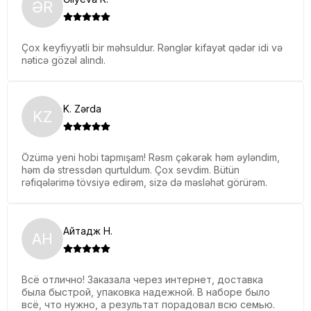
ƏR
Çox keyfiyyətli bir məhsuldur. Rənglər kifayət qədər idi və
nəticə gözəl alındı.
K. Zərda
KZ
Özümə yeni hobi tapmışam! Rəsm çəkərək həm əyləndim,
həm də stressdən qurtuldum. Çox sevdim. Bütün
rəfiqələrimə tövsiyə edirəm, sizə də məsləhət görürəm.
Айтадж Н.
АН
Всё отлично! Заказала через интернет, доставка
была быстрой, упаковка надежной. В наборе было
всё, что нужно, а результат порадовал всю семью.