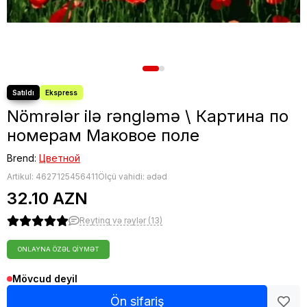
Nömrələr ilə rəngləmə \ Картина по
номерам Маковое поле
Brend:
Цветной
Artikul:
4627125456411
Ölçü vahidi: ədəd
32.10 AZN
Reytinq və rəylər (13)
ONLAYNA ÖZƏL QIYMƏT
Mövcud deyil
Ön sifariş