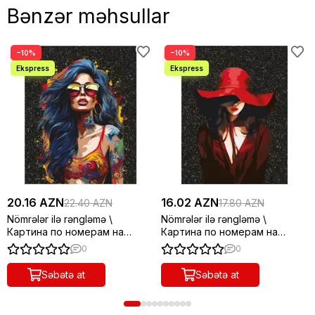
Bənzər məhsullar
−10%
−10%
20.16 AZN
16.02 AZN
22.40 AZN
17.80 AZN
Nömrələr ilə rəngləmə \
Nömrələr ilə rəngləmə \
Картина по номерам на
Картина по номерам на
холсте с глиттером ТРИ
холсте с глиттером ТРИ
0
0
СОВЫ "Драйв", 40*50, с
СОВЫ "Девушка в красном",
акриловыми красками и
30*40, с акриловыми
Səbətə at
Səbətə at
кистями
красками