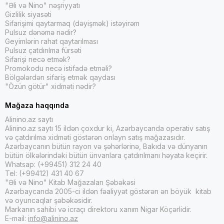
"Əli və Nino" nəşriyyatı
Gizlilik siyasəti
Sifarişimi qaytarmaq (dəyişmək) istəyirəm
Pulsuz dənəmə nədir?
Geyimlərin rahat qaytarılması
Pulsuz çatdırılma fürsəti
Sifarişi necə etmək?
Promokodu necə istifadə etməli?
Bölgələrdən sifariş etmək qaydası
"Özün götür" xidməti nədir?
Mağaza haqqında
Alinino.az saytı
Alinino.az saytı 15 ildən çoxdur ki, Azərbaycanda operativ satış
və çatdırılma xidməti göstərən onlayn satış mağazasıdır.
Azərbaycanın bütün rayon və şəhərlərinə, Bakıda və dünyanın
bütün ölkələrindəki bütün ünvanlara çatdırılmanı həyata keçirir.
Whatsap: (+99451) 312 24 40
Tel: (+99412) 431 40 67
"Əli və Nino" Kitab Mağazaları Şəbəkəsi
Azərbaycanda 2005-ci ildən fəaliyyət göstərən ən böyük kitab
və oyuncaqlar şəbəkəsidir.
Markanın sahibi və icraçı direktoru xanım Nigar Köçərlidir.
E-mail:
info@alinino.az