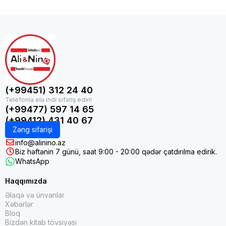
(+99451) 312 24 40
(+99477) 597 14 65
(+99412) 431 40 67
Zəng sifarişi
info@alinino.az
Biz həftənin 7 günü, saat 9:00 - 20:00 qədər çatdırılma edirik.
WhatsApp
Haqqımızda
Əlaqə və ünvanlar
Xəbərlər
Bloq
Bizdən kitab tövsiyəsi