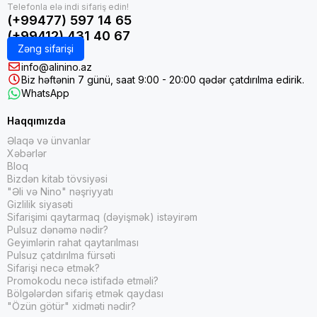
(+99477) 597 14 65
(+99412) 431 40 67
Zəng sifarişi
info@alinino.az
Biz həftənin 7 günü, saat 9:00 - 20:00 qədər çatdırılma edirik.
WhatsApp
Haqqımızda
Əlaqə və ünvanlar
Xəbərlər
Bloq
Bizdən kitab tövsiyəsi
"Əli və Nino" nəşriyyatı
Gizlilik siyasəti
Sifarişimi qaytarmaq (dəyişmək) istəyirəm
Pulsuz dənəmə nədir?
Geyimlərin rahat qaytarılması
Pulsuz çatdırılma fürsəti
Sifarişi necə etmək?
Promokodu necə istifadə etməli?
Bölgələrdən sifariş etmək qaydası
"Özün götür" xidməti nədir?