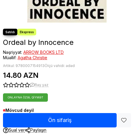
Ordeal by Innocence
Nəşriyyat:
ARROW BOOKS LTD
Müəllif:
Agatha Christie
Artikul:
9780007154913
Ölçü vahidi: ədəd
14.80 AZN
Rəy yaz
ONLAYNA ÖZƏL QIYMƏT
Mövcud deyil
Ön sifariş
Sual ver
Paylaşın