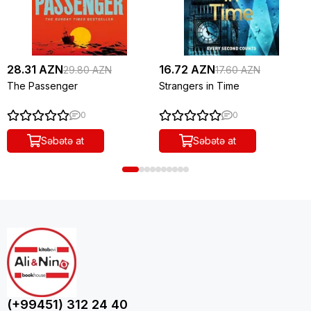
28.31 AZN
16.72 AZN
29.80 AZN
17.60 AZN
The Passenger
Strangers in Time
0
0
Səbətə at
Səbətə at
(+99451) 312 24 40