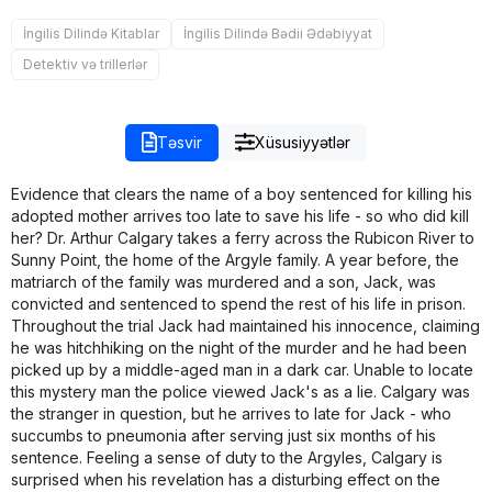
İngilis Dilində Kitablar
İngilis Dilində Bədii Ədəbiyyat
Detektiv və trillerlər
Təsvir
Xüsusiyyətlər
Evidence that clears the name of a boy sentenced for killing his
adopted mother arrives too late to save his life - so who did kill
her? Dr. Arthur Calgary takes a ferry across the Rubicon River to
Sunny Point, the home of the Argyle family. A year before, the
matriarch of the family was murdered and a son, Jack, was
convicted and sentenced to spend the rest of his life in prison.
Throughout the trial Jack had maintained his innocence, claiming
he was hitchhiking on the night of the murder and he had been
picked up by a middle-aged man in a dark car. Unable to locate
this mystery man the police viewed Jack's as a lie. Calgary was
the stranger in question, but he arrives to late for Jack - who
succumbs to pneumonia after serving just six months of his
sentence. Feeling a sense of duty to the Argyles, Calgary is
surprised when his revelation has a disturbing effect on the