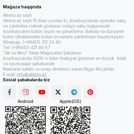
Mağaza haqqında
Alinino.az saytı
Alinino.az saytı 15 ildən çoxdur ki, Azərbaycanda operativ satış
və çatdırılma xidməti göstərən onlayn satış mağazasıdır.
Azərbaycanın bütün rayon və şəhərlərinə, Bakıda və dünyanın
bütün ölkələrindəki bütün ünvanlara çatdırılmanı həyata keçirir.
Whatsap: (+99451) 312 24 40
Tel: (+99412) 431 40 67
"Əli və Nino" Kitab Mağazaları Şəbəkəsi
Azərbaycanda 2005-ci ildən fəaliyyət göstərən ən böyük kitab
və oyuncaqlar şəbəkəsidir.
Markanın sahibi və icraçı direktoru xanım Nigar Köçərlidir.
E-mail:
info@alinino.az
Sosial şəbəkələrdə biz
Android
Apple(iOS)