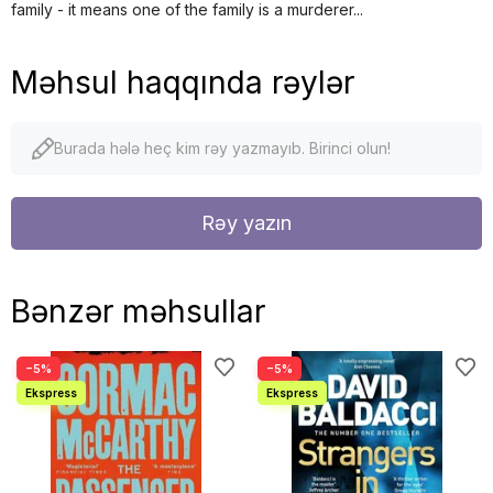
family - it means one of the family is a murderer...
Məhsul haqqında rəylər
Burada hələ heç kim rəy yazmayıb. Birinci olun!
Rəy yazın
Bənzər məhsullar
−5%
−5%