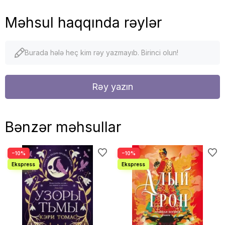
Məhsul haqqında rəylər
Burada hələ heç kim rəy yazmayıb. Birinci olun!
Rəy yazın
Bənzər məhsullar
−10%
−10%