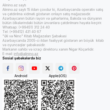
Alinino.az saytı
Alinino.az saytı 15 ildən çoxdur ki, Azərbaycanda operativ satış
və çatdırılma xidməti göstərən onlayn satış mağazasıdır.
Azərbaycanın bütün rayon və şəhərlərinə, Bakıda və dünyanın
bütün ölkələrindəki bütün ünvanlara çatdırılmanı həyata keçirir.
Whatsap: (+99451) 312 24 40
Tel: (+99412) 431 40 67
"Əli və Nino" Kitab Mağazaları Şəbəkəsi
Azərbaycanda 2005-ci ildən fəaliyyət göstərən ən böyük kitab
və oyuncaqlar şəbəkəsidir.
Markanın sahibi və icraçı direktoru xanım Nigar Köçərlidir.
E-mail:
info@alinino.az
Sosial şəbəkələrdə biz
Android
Apple(iOS)