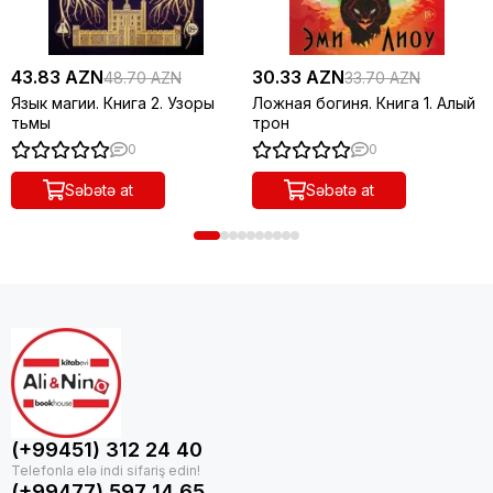
43.83 AZN
30.33 AZN
48.70 AZN
33.70 AZN
Язык магии. Книга 2. Узоры
Ложная богиня. Книга 1. Алый
тьмы
трон
0
0
Səbətə at
Səbətə at
(+99451) 312 24 40
(+99477) 597 14 65