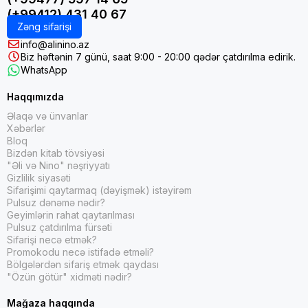
(+99412) 431 40 67
Zəng sifarişi
info@alinino.az
Biz həftənin 7 günü, saat 9:00 - 20:00 qədər çatdırılma edirik.
WhatsApp
Haqqımızda
Əlaqə və ünvanlar
Xəbərlər
Bloq
Bizdən kitab tövsiyəsi
"Əli və Nino" nəşriyyatı
Gizlilik siyasəti
Sifarişimi qaytarmaq (dəyişmək) istəyirəm
Pulsuz dənəmə nədir?
Geyimlərin rahat qaytarılması
Pulsuz çatdırılma fürsəti
Sifarişi necə etmək?
Promokodu necə istifadə etməli?
Bölgələrdən sifariş etmək qaydası
"Özün götür" xidməti nədir?
Mağaza haqqında