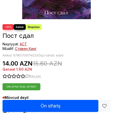
−10%
Пост сдал
Nəşriyyat:
АСТ
Müəllif:
Стивен Кинг
Artikul:
9785170974023
Ölçü vahidi: ədəd
14.00 AZN
15.60 AZN
Qənaət
1.60 AZN
Rəy yaz
ONLAYNA ÖZƏL QIYMƏT
Mövcud deyil
Ön sifariş