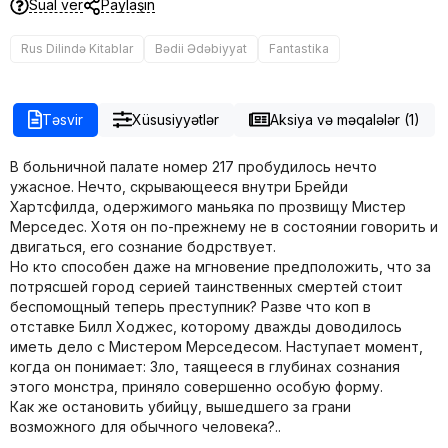
Sual ver
Paylaşın
Rus Dilində Kitablar
Bədii Ədəbiyyat
Fantastika
Təsvir
Xüsusiyyətlər
Aksiya və məqalələr (1)
В больничной палате номер 217 пробудилось нечто
ужасное. Нечто, скрывающееся внутри Брейди
Хартсфилда, одержимого маньяка по прозвищу Мистер
Мерседес. Хотя он по-прежнему не в состоянии говорить и
двигаться, его сознание бодрствует.
Но кто способен даже на мгновение предположить, что за
потрясшей город серией таинственных смертей стоит
беспомощный теперь преступник? Разве что коп в
отставке Билл Ходжес, которому дважды доводилось
иметь дело с Мистером Мерседесом. Наступает момент,
когда он понимает: Зло, таящееся в глубинах сознания
этого монстра, приняло совершенно особую форму.
Как же остановить убийцу, вышедшего за грани
возможного для обычного человека?..