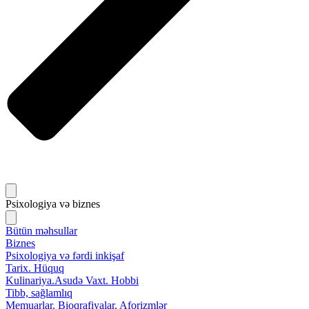
Psixologiya və biznes
Bütün məhsullar
Biznes
Psixologiya və fərdi inkişaf
Tarix. Hüquq
Kulinariya.Asudə Vaxt. Hobbi
Tibb, sağlamlıq
Memuarlar. Bioqrafiyalar. Aforizmlər