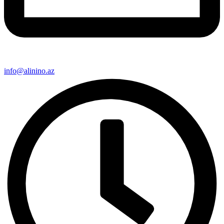
info@alinino.az