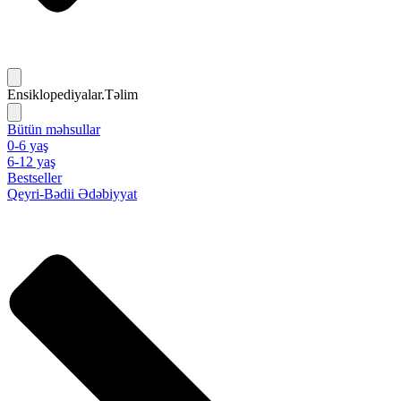
Ensiklopediyalar.Təlim
Bütün məhsullar
0-6 yaş
6-12 yaş
Bestseller
Qeyri-Bədii Ədəbiyyat