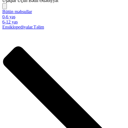
Uşaqlar Üçün Bədii Ədəbiyyat
Bütün məhsullar
0-6 yaş
6-12 yaş
Ensiklopediyalar.Təlim