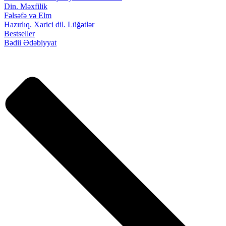
Din. Məxfilik
Fəlsəfə və Elm
Hazırlıq. Xarici dil. Lüğətlər
Bestseller
Bədii Ədəbiyyat