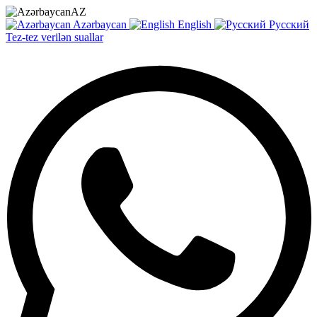
AZ
Azərbaycan
English
Русский
Tez-tez verilən suallar