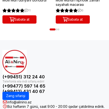
Molli Mun dünyanı dondurur
Molli Munun hipnotik zaman
səyahəti macərası
11
6
Səbətə at
Səbətə at
(+99451) 312 24 40
(+99477) 597 14 65
(+99412) 431 40 67
Zəng sifarişi
info@alinino.az
Biz həftənin 7 günü, saat 9:00 - 20:00 qədər çatdırılma edirik.