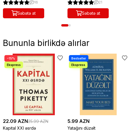
16
21
Səbətə at
Səbətə at
Bununla birlikdə alırlar
−15%
22.09 AZN
5.99 AZN
25.99 AZN
Kapital XXI əsrdə
Yatağını düzəlt