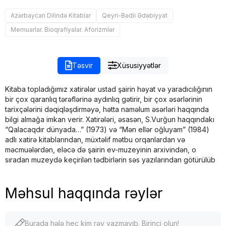
Azərbaycan Dilində Kitablar
Qeyri-Bədii Ədəbiyyat
Memuarlar. Bioqrafiyalar. Aforizmlər
Təsvir
Xüsusiyyətlər
Kitaba topladığımız xatirələr ustad şairin həyat və yaradıcılığının
bir çox qaranlıq tərəflərinə aydınlıq gətirir, bir çox əsərlərinin
tarixçələrini dəqiqləşdirməyə, hətta naməlum əsər­ləri haqqında
bilgi almağa imkan verir. Xatirələri, əsasən, S.Vurğun haqqındakı
“Qalacaqdır dünyada…” (1973) və “Mən ellər oğluyam” (1984)
adlı xatirə kitablarından, müxtəlif mətbu orqanlardan və
məcmuələrdən, eləcə də şairin ev-muzeyinin arxivindən, o
sıradan muzeydə keçirilən tədbirlərin səs yazılarından götürülüb
Məhsul haqqında rəylər
Burada hələ heç kim rəy yazmayıb. Birinci olun!