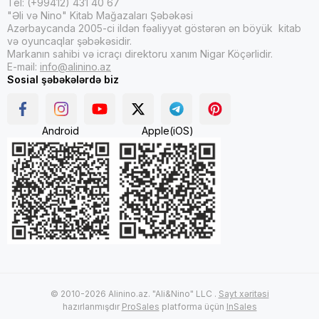
Tel: (+99412) 431 40 67
"Əli və Nino" Kitab Mağazaları Şəbəkəsi
Azərbaycanda 2005-ci ildən fəaliyyət göstərən ən böyük kitab
və oyuncaqlar şəbəkəsidir.
Markanın sahibi və icraçı direktoru xanım Nigar Köçərlidir.
E-mail:
info@alinino.az
Sosial şəbəkələrdə biz
Android
Apple(iOS)
© 2010-2026 Alinino.az. "Ali&Nino" LLC .
Sayt xəritəsi
hazırlanmışdır
ProSales
platforma üçün
InSales