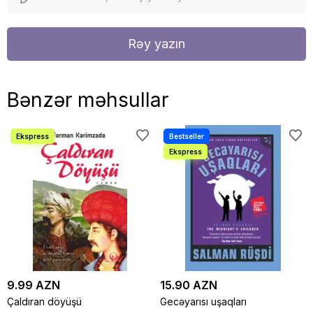
Rəy yazın
Bənzər məhsullar
9.99 AZN
15.90 AZN
Çaldıran döyüşü
Gecəyarısı uşaqları