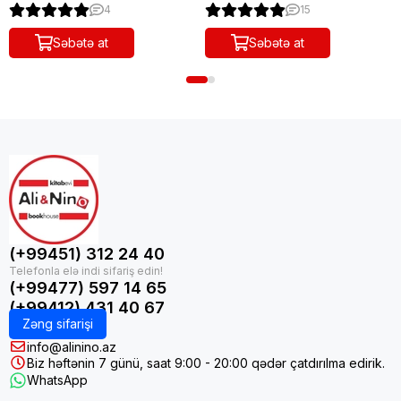
4
15
Səbətə at
Səbətə at
(+99451) 312 24 40
(+99477) 597 14 65
(+99412) 431 40 67
Zəng sifarişi
info@alinino.az
Biz həftənin 7 günü, saat 9:00 - 20:00 qədər çatdırılma edirik.
WhatsApp