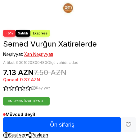
−5%
Səməd Vurğun Xatirələrdə
Nəşriyyat:
Xan Nəşriyyatı
Artikul:
9001020800480
Ölçü vahidi: ədəd
7.13 AZN
7.50 AZN
Qənaət
0.37 AZN
Rəy yaz
ONLAYNA ÖZƏL QIYMƏT
Mövcud deyil
Ön sifariş
Sual ver
Paylaşın