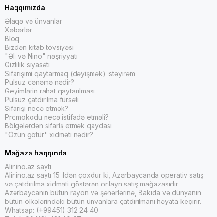
Haqqımızda
Əlaqə və ünvanlar
Xəbərlər
Bloq
Bizdən kitab tövsiyəsi
"Əli və Nino" nəşriyyatı
Gizlilik siyasəti
Sifarişimi qaytarmaq (dəyişmək) istəyirəm
Pulsuz dənəmə nədir?
Geyimlərin rahat qaytarılması
Pulsuz çatdırılma fürsəti
Sifarişi necə etmək?
Promokodu necə istifadə etməli?
Bölgələrdən sifariş etmək qaydası
"Özün götür" xidməti nədir?
Mağaza haqqında
Alinino.az saytı
Alinino.az saytı 15 ildən çoxdur ki, Azərbaycanda operativ satış
və çatdırılma xidməti göstərən onlayn satış mağazasıdır.
Azərbaycanın bütün rayon və şəhərlərinə, Bakıda və dünyanın
bütün ölkələrindəki bütün ünvanlara çatdırılmanı həyata keçirir.
Whatsap: (+99451) 312 24 40