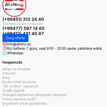
(+99451) 312 24 40
(+99477) 597 14 65
(+99412) 431 40 67
Zəng sifarişi
info@alinino.az
Biz həftənin 7 günü, saat 9:00 - 20:00 qədər çatdırılma edirik.
WhatsApp
Haqqımızda
Əlaqə və ünvanlar
Xəbərlər
Bloq
Bizdən kitab tövsiyəsi
"Əli və Nino" nəşriyyatı
Gizlilik siyasəti
Sifarişimi qaytarmaq (dəyişmək) istəyirəm
Pulsuz dənəmə nədir?
Geyimlərin rahat qaytarılması