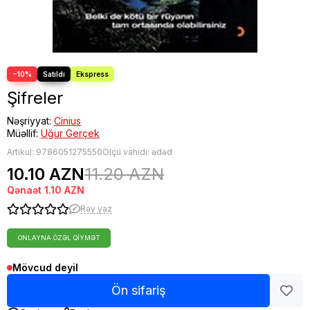
−10%
Şifreler
Nəşriyyat:
Cinius
Müəllif:
Uğur Gerçek
Artikul:
9786051275550
Ölçü vahidi: ədəd
10.10 AZN
11.20 AZN
Qənaət
1.10 AZN
Rəy yaz
ONLAYNA ÖZƏL QIYMƏT
Mövcud deyil
Ön sifariş