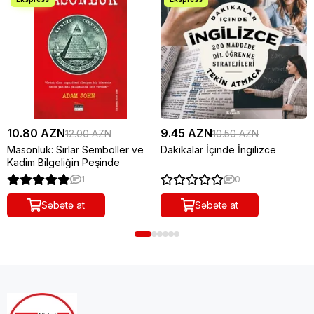
10.80 AZN
9.45 AZN
12.00 AZN
10.50 AZN
Masonluk: Sırlar Semboller ve
Dakikalar İçinde İngilizce
Kadim Bilgeliğin Peşinde
1
0
Səbətə at
Səbətə at