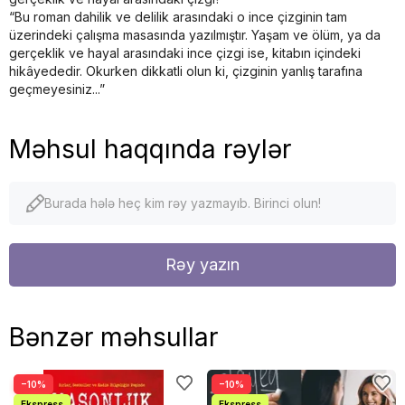
“Bu roman dahilik ve delilik arasındaki o ince çizginin tam
üzerindeki çalışma masasında yazılmıştır. Yaşam ve ölüm, ya da
gerçeklik ve hayal arasındaki ince çizgi ise, kitabın içindeki
hikâyededir. Okurken dikkatli olun ki, çizginin yanlış tarafına
geçmeyesiniz...”
Məhsul haqqında rəylər
Burada hələ heç kim rəy yazmayıb. Birinci olun!
Rəy yazın
Bənzər məhsullar
−10%
−10%