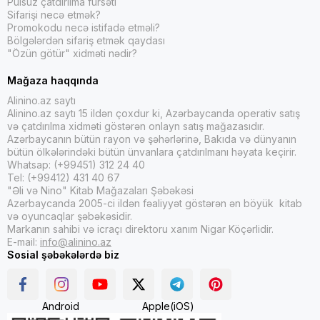
Pulsuz çatdırılma fürsəti
Sifarişi necə etmək?
Promokodu necə istifadə etməli?
Bölgələrdən sifariş etmək qaydası
"Özün götür" xidməti nədir?
Mağaza haqqında
Alinino.az saytı
Alinino.az saytı 15 ildən çoxdur ki, Azərbaycanda operativ satış
və çatdırılma xidməti göstərən onlayn satış mağazasıdır.
Azərbaycanın bütün rayon və şəhərlərinə, Bakıda və dünyanın
bütün ölkələrindəki bütün ünvanlara çatdırılmanı həyata keçirir.
Whatsap: (+99451) 312 24 40
Tel: (+99412) 431 40 67
"Əli və Nino" Kitab Mağazaları Şəbəkəsi
Azərbaycanda 2005-ci ildən fəaliyyət göstərən ən böyük kitab
və oyuncaqlar şəbəkəsidir.
Markanın sahibi və icraçı direktoru xanım Nigar Köçərlidir.
E-mail:
info@alinino.az
Sosial şəbəkələrdə biz
Android
Apple(iOS)