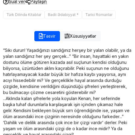
Sual ver
Paylaşın
Türk Dilində Kitablar
Bədii Ədəbiyyat *
Tarixi Romanlar
Təsvir
Xüsusiyyətlər
“Sıkı durun! Yaşadığınızı sandığınız herşey bir yalan olabilir, ya da
yalan sandığınız her şey gerçek...” “Bir insan, hayattaki en yakın
dostunu ölüme götüren kazada asıl suçlunun kendisi olduğunu
biliyorsa, üzüntüden aklını kaçırabilir. Peki suçunun ne olduğunu
hatırlayamayacak kadar büyük bir hafıza kaybı yaşıyorsa, aynı
acıyı hissedebilir mi? Ve gerçeklikle hayal arasında durduğu
çizgide, kendisine verildiğini düşündüğü şifreleri yerleştirerek,
bu bulmacayı çözme cesaretini gösterebilir mi?
...Aklında kalan şifrelerle yola koyulan Kenan, her seferinde
başka tuhaf durumlarla karşılaşarak işin içinden çıkamaz hale
gelir. Kendisini bekleyen büyük sırrı öğrendiğinde ise, yaşam ve
ölüm arasındaki ince çizginin neresinde olduğunu farkeder...”
‘Dahilik ve delilik arasında çok ince bir çizgi vardır’ derler. Peki
yaşam ve ölüm arasındaki çizgi de o kadar ince midir? Ya da
gerçeklik ve hayal arasındaki çizgi?