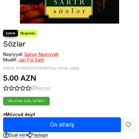
Sözlər
Nəşriyyat:
Qanun Nəşriyyatı
Müəllif:
Jan Pol Sartr
Artikul:
9789952263848
Ölçü vahidi: ədəd
5.00 AZN
Rəy yaz
ONLAYNA ÖZƏL QIYMƏT
Mövcud deyil
Ön sifariş
Sual ver
Paylaşın