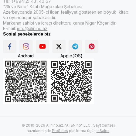
Tel: (+99412) 431 40 67
"Əli və Nino" Kitab Mağazaları Şəbəkəsi
Azərbaycanda 2005-ci ildən fəaliyyət göstərən ən böyük kitab
və oyuncaqlar şəbəkəsidir.
Markanın sahibi və icraçı direktoru xanım Nigar Köçərlidir.
E-mail:
info@alinino.az
Sosial şəbəkələrdə biz
Android
Apple(iOS)
© 2010-2026 Alinino.az. "Ali&Nino" LLC .
Sayt xəritəsi
hazırlanmışdır
ProSales
platforma üçün
InSales