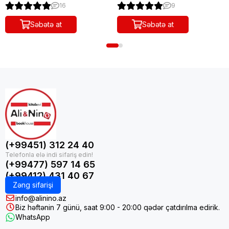
16
9
Səbətə at
Səbətə at
(+99451) 312 24 40
(+99477) 597 14 65
(+99412) 431 40 67
Zəng sifarişi
info@alinino.az
Biz həftənin 7 günü, saat 9:00 - 20:00 qədər çatdırılma edirik.
WhatsApp