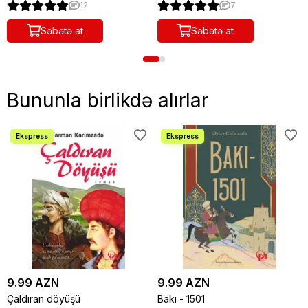
12
7
Səbətə at
Səbətə at
Bununla birlikdə alırlar
9.99 AZN
9.99 AZN
Çaldıran döyüşü
Bakı - 1501