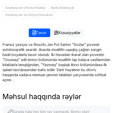
Azərbaycan Dilində Kitablar
Bədii Ədəbiyyat
Azərbaycan Və Dünya Klassikası
Təsvir
Xüsusiyyətlər
Fransız yazıçısı və filosofu Jan Pol Sartrın "Sözlər" povesti
avtobioqrafik əsərdir. Əsərdə müəllifin uşaqlıq çağları zəngin
bədii boyalarla təsvir olunub. İki hissədən ibarət olan povestin
"Oxumaq" adlı birinci bölümündə müəllifin lap balaca vaxtlarından
kitablarla tanışlığından, "Yazmaq" başlıqlı ikinci bölümündəsə ilk
qələm təcrübəsindən bəhs edilir. Sartr həyatının bu dövrü
haqqında sadəcə memuar janrının tələbləri çərçivəsində söhbət
açmır…
Məhsul haqqında rəylər
Burada hələ heç kim rəy yazmayıb. Birinci olun!