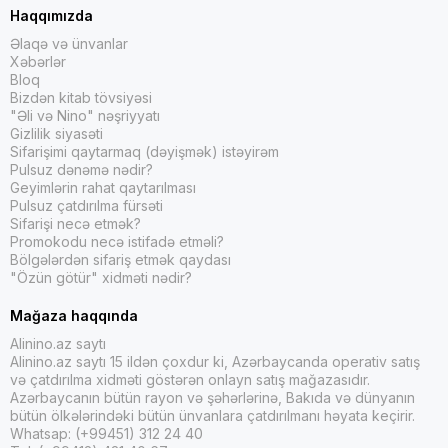
Haqqımızda
Əlaqə və ünvanlar
Xəbərlər
Bloq
Bizdən kitab tövsiyəsi
"Əli və Nino" nəşriyyatı
Gizlilik siyasəti
Sifarişimi qaytarmaq (dəyişmək) istəyirəm
Pulsuz dənəmə nədir?
Geyimlərin rahat qaytarılması
Pulsuz çatdırılma fürsəti
Sifarişi necə etmək?
Promokodu necə istifadə etməli?
Bölgələrdən sifariş etmək qaydası
"Özün götür" xidməti nədir?
Mağaza haqqında
Alinino.az saytı
Alinino.az saytı 15 ildən çoxdur ki, Azərbaycanda operativ satış
və çatdırılma xidməti göstərən onlayn satış mağazasıdır.
Azərbaycanın bütün rayon və şəhərlərinə, Bakıda və dünyanın
bütün ölkələrindəki bütün ünvanlara çatdırılmanı həyata keçirir.
Whatsap: (+99451) 312 24 40