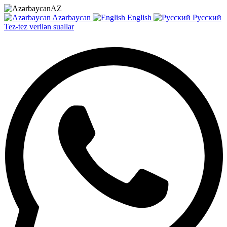
AZ
Azərbaycan
English
Русский
Tez-tez verilən suallar