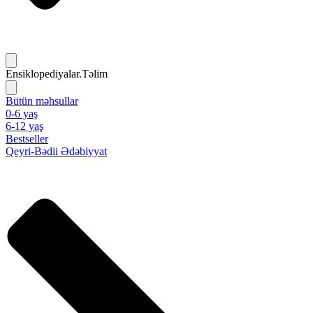
Ensiklopediyalar.Təlim
Bütün məhsullar
0-6 yaş
6-12 yaş
Bestseller
Qeyri-Bədii Ədəbiyyat