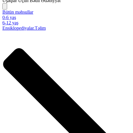
Uşaqlar Üçün Bədii Ədəbiyyat
Bütün məhsullar
0-6 yaş
6-12 yaş
Ensiklopediyalar.Təlim