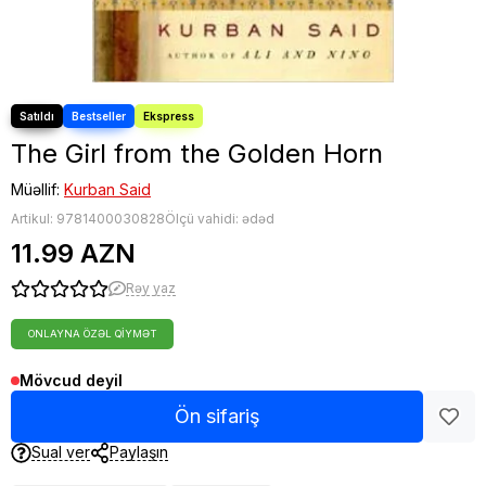
The Girl from the Golden Horn
Müəllif:
Kurban Said
Artikul:
9781400030828
Ölçü vahidi: ədəd
11.99 AZN
Rəy yaz
ONLAYNA ÖZƏL QIYMƏT
Mövcud deyil
Ön sifariş
Sual ver
Paylaşın