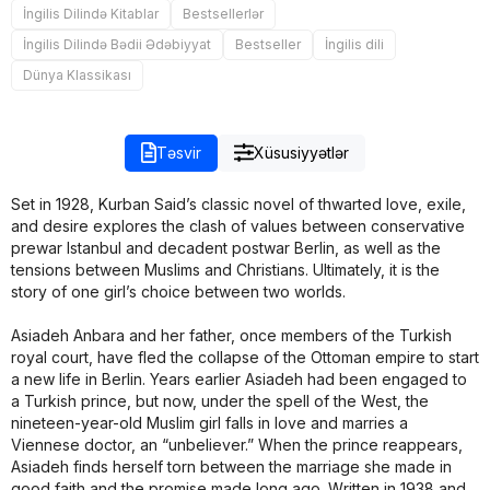
İngilis Dilində Kitablar
Bestsellerlər
İngilis Dilində Bədii Ədəbiyyat
Bestseller
İngilis dili
Dünya Klassikası
Təsvir
Xüsusiyyətlər
Set in 1928, Kurban Said’s classic novel of thwarted love, exile,
and desire explores the clash of values between conservative
prewar Istanbul and decadent postwar Berlin, as well as the
tensions between Muslims and Christians. Ultimately, it is the
story of one girl’s choice between two worlds.
Asiadeh Anbara and her father, once members of the Turkish
royal court, have fled the collapse of the Ottoman empire to start
a new life in Berlin. Years earlier Asiadeh had been engaged to
a Turkish prince, but now, under the spell of the West, the
nineteen-year-old Muslim girl falls in love and marries a
Viennese doctor, an “unbeliever.” When the prince reappears,
Asiadeh finds herself torn between the marriage she made in
good faith and the promise made long ago. Written in 1938 and