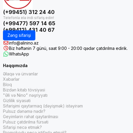
(+99451) 312 24 40
(+99477) 597 14 65
(+99412) 431 40 67
Zəng sifarişi
info@alinino.az
Biz həftənin 7 günü, saat 9:00 - 20:00 qədər çatdırılma edirik.
WhatsApp
Haqqımızda
Əlaqə və ünvanlar
Xəbərlər
Bloq
Bizdən kitab tövsiyəsi
"Əli və Nino" nəşriyyatı
Gizlilik siyasəti
Sifarişimi qaytarmaq (dəyişmək) istəyirəm
Pulsuz dənəmə nədir?
Geyimlərin rahat qaytarılması
Pulsuz çatdırılma fürsəti
Sifarişi necə etmək?
Promokodu necə istifadə etməli?