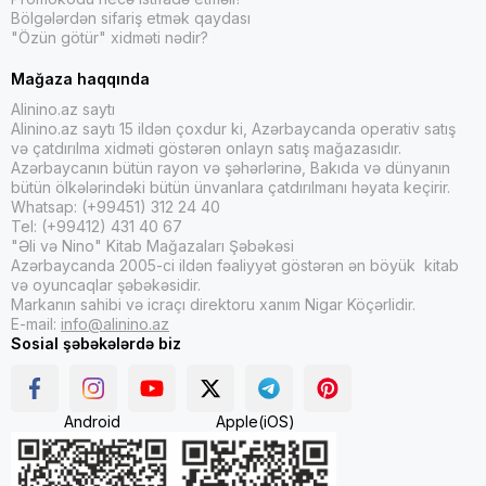
Bölgələrdən sifariş etmək qaydası
"Özün götür" xidməti nədir?
Mağaza haqqında
Alinino.az saytı
Alinino.az saytı 15 ildən çoxdur ki, Azərbaycanda operativ satış
və çatdırılma xidməti göstərən onlayn satış mağazasıdır.
Azərbaycanın bütün rayon və şəhərlərinə, Bakıda və dünyanın
bütün ölkələrindəki bütün ünvanlara çatdırılmanı həyata keçirir.
Whatsap: (+99451) 312 24 40
Tel: (+99412) 431 40 67
"Əli və Nino" Kitab Mağazaları Şəbəkəsi
Azərbaycanda 2005-ci ildən fəaliyyət göstərən ən böyük kitab
və oyuncaqlar şəbəkəsidir.
Markanın sahibi və icraçı direktoru xanım Nigar Köçərlidir.
E-mail:
info@alinino.az
Sosial şəbəkələrdə biz
Android
Apple(iOS)