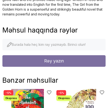
now translated into English for the first time, The Girl from the
Golden Horn is a suspenseful and strikingly beautiful novel that
remains powerful and moving today.
Məhsul haqqında rəylər
Burada hələ heç kim rəy yazmayıb. Birinci olun!
Rəy yazın
Bənzər məhsullar
−5%
−5%