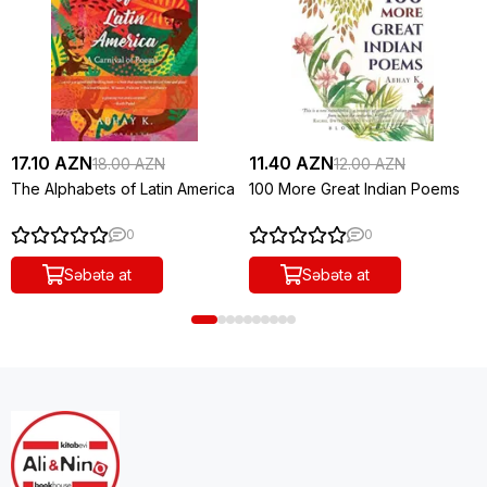
17.10 AZN
11.40 AZN
18.00 AZN
12.00 AZN
The Alphabets of Latin America
100 More Great Indian Poems
0
0
Səbətə at
Səbətə at