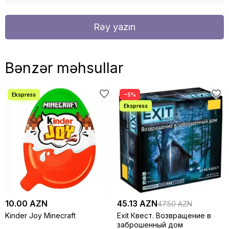
Rəy yazın
Bənzər məhsullar
−5%
10.00 AZN
45.13 AZN
47.50 AZN
Kinder Joy Minecraft
Exit Квест. Возвращение в
заброшенный дом