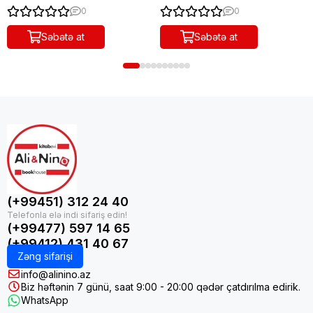
0
0
Səbətə at
Səbətə at
(+99451) 312 24 40
(+99477) 597 14 65
(+99412) 431 40 67
Zəng sifarişi
info@alinino.az
Biz həftənin 7 günü, saat 9:00 - 20:00 qədər çatdırılma edirik.
WhatsApp