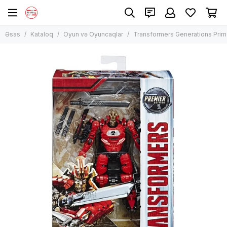
Oyun və Oyuncaqlar
Əsas
Kataloq
Oyun və Oyuncaqlar
Transformers Generations Pri
Bütün məhsullar
Lego konstruktorlar
Stolüstü oyunlar
Uşaqların inkişafı üçün yaradıcı dəstlər
Teleskop və binokl
Digər konstruktorlar
Funko POP! oyuncaqları
Plastilin Play-Doh
Hot Wheels maşınlar
Kuklalar Barbie
Digər kuklalar
Yumşaq oyuncaqlar
Transformerlər, robotlar
Elektron oyuncaq
Digər maşınlar
Antistress oyuncaqlar