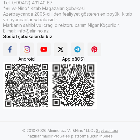
Tel: (+99412) 431 40 67
"Əli və Nino" Kitab Mağazaları Şəbəkəsi
Azərbaycanda 2005-ci ildən fəaliyyət göstərən ən böyük kitab
və oyuncaqlar şəbəkəsidir.
Markanın sahibi və icraçı direktoru xanım Nigar Köçərlidir.
E-mail:
info@alinino.az
Sosial şəbəkələrdə biz
Android
Apple(iOS)
© 2010-2026 Alinino.az. "Ali&Nino" LLC .
Sayt xəritəsi
hazırlanmışdır
ProSales
platforma üçün
InSales