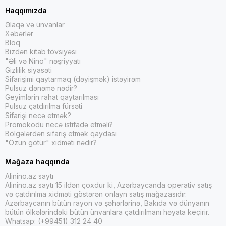
Haqqımızda
Əlaqə və ünvanlar
Xəbərlər
Bloq
Bizdən kitab tövsiyəsi
"Əli və Nino" nəşriyyatı
Gizlilik siyasəti
Sifarişimi qaytarmaq (dəyişmək) istəyirəm
Pulsuz dənəmə nədir?
Geyimlərin rahat qaytarılması
Pulsuz çatdırılma fürsəti
Sifarişi necə etmək?
Promokodu necə istifadə etməli?
Bölgələrdən sifariş etmək qaydası
"Özün götür" xidməti nədir?
Mağaza haqqında
Alinino.az saytı
Alinino.az saytı 15 ildən çoxdur ki, Azərbaycanda operativ satış
və çatdırılma xidməti göstərən onlayn satış mağazasıdır.
Azərbaycanın bütün rayon və şəhərlərinə, Bakıda və dünyanın
bütün ölkələrindəki bütün ünvanlara çatdırılmanı həyata keçirir.
Whatsap: (+99451) 312 24 40