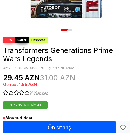
Nerf oyuncaqları
Sluban Konstruktorları
Blind Box
Toplar
Digər oyuncaqlar
−5%
Transformers Generations Prime
Wars Legends
Artikul:
5010993458578
Ölçü vahidi: ədəd
29.45 AZN
31.00 AZN
Qənaət
1.55 AZN
Rəy yaz
ONLAYNA ÖZƏL QIYMƏT
Mövcud deyil
Ön sifariş