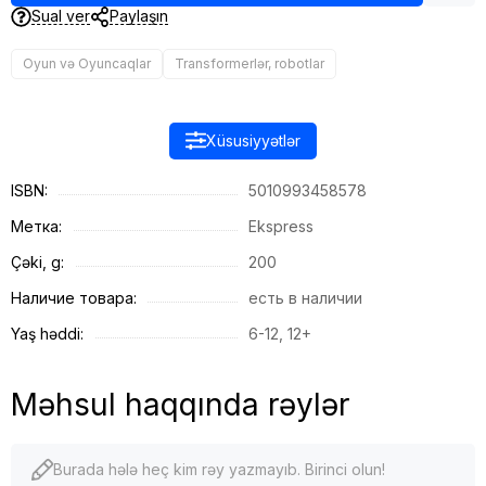
Sual ver
Paylaşın
Oyun və Oyuncaqlar
Transformerlər, robotlar
Xüsusiyyətlər
ISBN:
5010993458578
Метка:
Ekspress
Çəki, g:
200
Наличие товара:
есть в наличии
Yaş həddi:
6-12, 12+
Məhsul haqqında rəylər
Burada hələ heç kim rəy yazmayıb. Birinci olun!