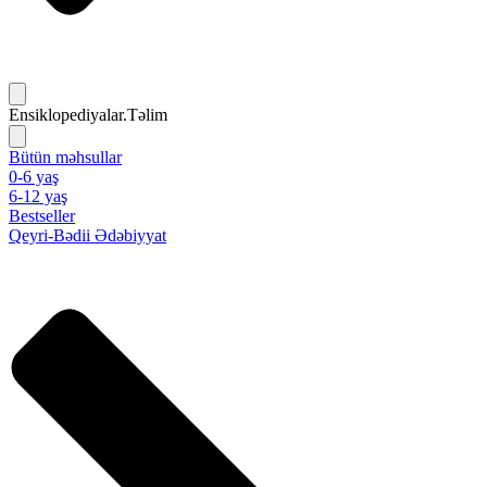
Ensiklopediyalar.Təlim
Bütün məhsullar
0-6 yaş
6-12 yaş
Bestseller
Qeyri-Bədii Ədəbiyyat