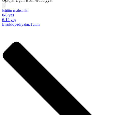
Uşaqlar Üçün Bədii Ədəbiyyat
Bütün məhsullar
0-6 yaş
6-12 yaş
Ensiklopediyalar.Təlim