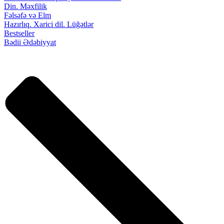
Din. Məxfilik
Fəlsəfə və Elm
Hazırlıq. Xarici dil. Lüğətlər
Bestseller
Bədii Ədəbiyyat