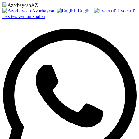
AZ
Azərbaycan
English
Русский
Tez-tez verilən suallar