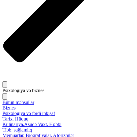
Psixologiya və biznes
Bütün məhsullar
Biznes
Psixologiya və fərdi inkişaf
Tarix. Hüquq
Kulinariya.Asudə Vaxt. Hobbi
Tibb, sağlamlıq
Memuarlar. Bioqrafiyalar. Aforizmlər