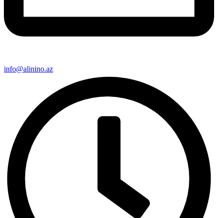
info@alinino.az