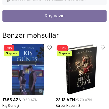
Rəy yazın
Bənzər məhsullar
−10%
−10%
17.55 AZN
23.13 AZN
19.50 AZN
25.70 AZN
Kış Güneşi
Bülbül Kapanı 3