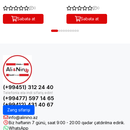
0
0
Səbətə at
Səbətə at
(+99451) 312 24 40
(+99477) 597 14 65
(+99412) 431 40 67
Zəng sifarişi
info@alinino.az
Biz həftənin 7 günü, saat 9:00 - 20:00 qədər çatdırılma edirik.
WhatsApp