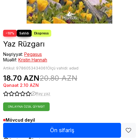
−10%
Yaz Rüzgarı
Nəşriyyat:
Pegasus
Müəllif:
Kristin Hannah
Artikul:
9786053434061
Ölçü vahidi: ədəd
18.70 AZN
20.80 AZN
Qənaət
2.10 AZN
Rəy yaz
ONLAYNA ÖZƏL QIYMƏT
Mövcud deyil
Ön sifariş