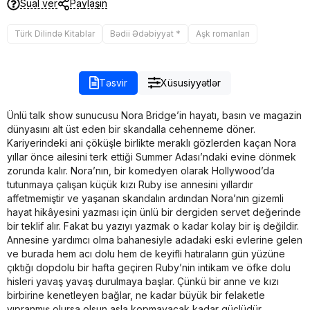
Sual ver
Paylaşın
Türk Dilində Kitablar
Bədii Ədəbiyyat *
Aşk romanları
Təsvir
Xüsusiyyətlər
Ünlü talk show sunucusu Nora Bridge’in hayatı, basın ve magazin
dünyasını alt üst eden bir skandalla cehenneme döner.
Kariyerindeki ani çöküşle birlikte meraklı gözlerden kaçan Nora
yıllar önce ailesini terk ettiği Summer Adası’ndaki evine dönmek
zorunda kalır. Nora’nın, bir komedyen olarak Hollywood’da
tutunmaya çalışan küçük kızı Ruby ise annesini yıllardır
affetmemiştir ve yaşanan skandalın ardından Nora’nın gizemli
hayat hikâyesini yazması için ünlü bir dergiden servet değerinde
bir teklif alır. Fakat bu yazıyı yazmak o kadar kolay bir iş değildir.
Annesine yardımcı olma bahanesiyle adadaki eski evlerine gelen
ve burada hem acı dolu hem de keyifli hatıraların gün yüzüne
çıktığı dopdolu bir hafta geçiren Ruby’nin intikam ve öfke dolu
hisleri yavaş yavaş durulmaya başlar. Çünkü bir anne ve kızı
birbirine kenetleyen bağlar, ne kadar büyük bir felaketle
yıpranmış olursa olsun asla kopmayacak kadar güçlüdür…