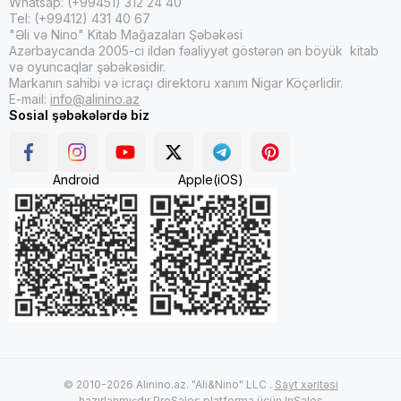
Whatsap: (+99451) 312 24 40
Tel: (+99412) 431 40 67
"Əli və Nino" Kitab Mağazaları Şəbəkəsi
Azərbaycanda 2005-ci ildən fəaliyyət göstərən ən böyük kitab
və oyuncaqlar şəbəkəsidir.
Markanın sahibi və icraçı direktoru xanım Nigar Köçərlidir.
E-mail:
info@alinino.az
Sosial şəbəkələrdə biz
Android
Apple(iOS)
© 2010-2026 Alinino.az. "Ali&Nino" LLC .
Sayt xəritəsi
hazırlanmışdır
ProSales
platforma üçün
InSales