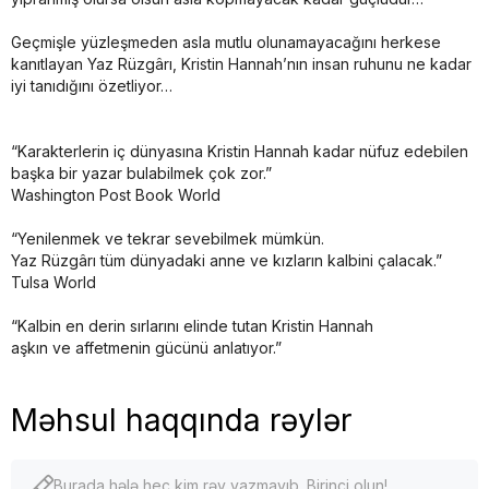
Geçmişle yüzleşmeden asla mutlu olunamayacağını herkese
kanıtlayan Yaz Rüzgârı, Kristin Hannah’nın insan ruhunu ne kadar
iyi tanıdığını özetliyor…
“Karakterlerin iç dünyasına Kristin Hannah kadar nüfuz edebilen
başka bir yazar bulabilmek çok zor.”
Washington Post Book World
“Yenilenmek ve tekrar sevebilmek mümkün.
Yaz Rüzgârı tüm dünyadaki anne ve kızların kalbini çalacak.”
Tulsa World
“Kalbin en derin sırlarını elinde tutan Kristin Hannah
aşkın ve affetmenin gücünü anlatıyor.”
Məhsul haqqında rəylər
Burada hələ heç kim rəy yazmayıb. Birinci olun!