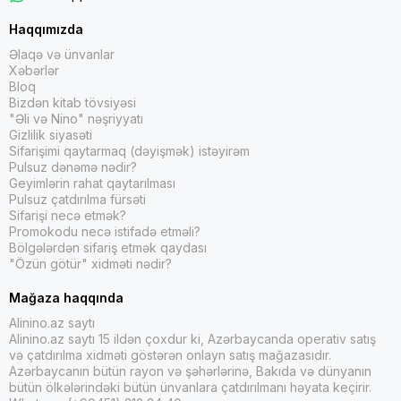
Haqqımızda
Əlaqə və ünvanlar
Xəbərlər
Bloq
Bizdən kitab tövsiyəsi
"Əli və Nino" nəşriyyatı
Gizlilik siyasəti
Sifarişimi qaytarmaq (dəyişmək) istəyirəm
Pulsuz dənəmə nədir?
Geyimlərin rahat qaytarılması
Pulsuz çatdırılma fürsəti
Sifarişi necə etmək?
Promokodu necə istifadə etməli?
Bölgələrdən sifariş etmək qaydası
"Özün götür" xidməti nədir?
Mağaza haqqında
Alinino.az saytı
Alinino.az saytı 15 ildən çoxdur ki, Azərbaycanda operativ satış
və çatdırılma xidməti göstərən onlayn satış mağazasıdır.
Azərbaycanın bütün rayon və şəhərlərinə, Bakıda və dünyanın
bütün ölkələrindəki bütün ünvanlara çatdırılmanı həyata keçirir.