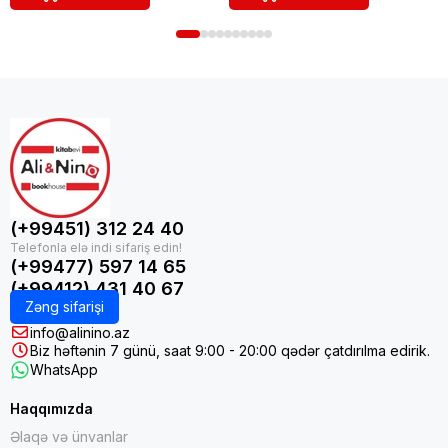
(+99451) 312 24 40
(+99477) 597 14 65
(+99412) 431 40 67
Zəng sifarişi
info@alinino.az
Biz həftənin 7 günü, saat 9:00 - 20:00 qədər çatdırılma edirik.
WhatsApp
Haqqımızda
Əlaqə və ünvanlar