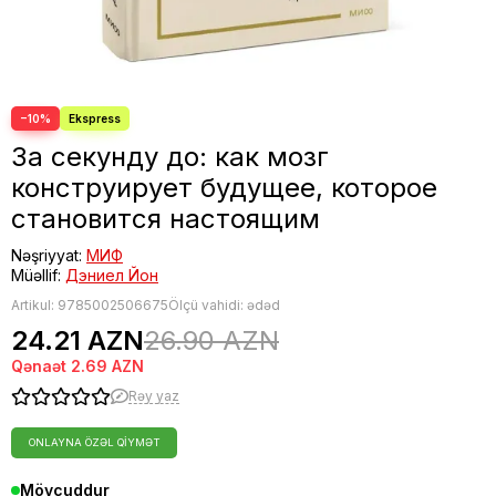
−10%
За секунду до: как мозг
конструирует будущее, которое
становится настоящим
Nəşriyyat:
МИФ
Müəllif:
Дэниел Йон
Artikul:
9785002506675
Ölçü vahidi: ədəd
24.21 AZN
26.90 AZN
Qənaət
2.69 AZN
Rəy yaz
ONLAYNA ÖZƏL QIYMƏT
Mövcuddur