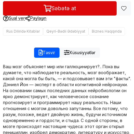
Səbətə at
Sual ver
Paylaşın
Rus Dilində Kitablar
Qeyri-Bədii Ədəbiyyat
Biznes Haqqında
Təsvir
Xüsusiyyətlər
Ваш мозг объясняет мир или галлюцинирует?.. Пока вы
думаете, что наблюдаете реальность, мозг воображает,
какой она могла бы быть, — и подсовывает вам эти "факты".
Дэниел Йон — эксперт в области когнитивной нейронауки.
На основании самых последних данных нейробиологии он
ярко демонстрирует, как человеческое сознание
прогнозирует и программирует нашу реальность. Наши
отношения с мозгом довольно запутанны. Все потому, что
разум, похоже, ведет двойную жизнь, будучи источником
одновременно и гордости, и стыда. С одной стороны, в
мозге происходят настоящие чудеса: этот орган открыл
пенициллин, изобрел демократию, литературу и искусство,