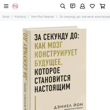
Əsas
Kataloq
Yeni Rus Nəşrləri
За секунду до: как мозг констру