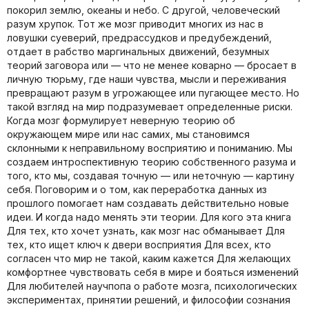
покорил землю, океаны и небо. С другой, человеческий
разум хрупок. Тот же мозг приводит многих из нас в
ловушки суеверий, предрассудков и предубеждений,
отдает в рабство маргинальных движений, безумных
теорий заговора или — что не менее коварно — бросает в
личную тюрьму, где наши чувства, мысли и переживания
превращают разум в угрожающее или пугающее место. Но
такой взгляд на мир подразумевает определенные риски.
Когда мозг формулирует неверную теорию об
окружающем мире или нас самих, мы становимся
склонными к неправильному восприятию и пониманию. Мы
создаем интроспективную теорию собственного разума и
того, кто мы, создавая точную — или неточную — картину
себя. Поговорим и о том, как переработка данных из
прошлого помогает нам создавать действительно новые
идеи. И когда надо менять эти теории. Для кого эта книга
Для тех, кто хочет узнать, как мозг нас обманывает Для
тех, кто ищет ключ к двери восприятия Для всех, кто
согласен что мир не такой, каким кажется Для желающих
комфортнее чувствовать себя в мире и бояться изменений
Для любителей научпопа о работе мозга, психологических
экспериментах, принятии решений, и философии сознания