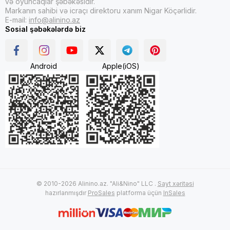
və oyuncaqlar şəbəkəsidir.
Markanın sahibi və icraçı direktoru xanım Nigar Köçərlidir.
E-mail:
info@alinino.az
Sosial şəbəkələrdə biz
Android
Apple(iOS)
© 2010-2026 Alinino.az. "Ali&Nino" LLC .
Sayt xəritəsi
hazırlanmışdır
ProSales
platforma üçün
InSales