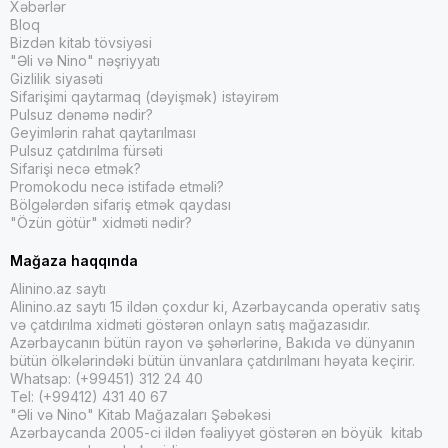
Xəbərlər
Bloq
Bizdən kitab tövsiyəsi
"Əli və Nino" nəşriyyatı
Gizlilik siyasəti
Sifarişimi qaytarmaq (dəyişmək) istəyirəm
Pulsuz dənəmə nədir?
Geyimlərin rahat qaytarılması
Pulsuz çatdırılma fürsəti
Sifarişi necə etmək?
Promokodu necə istifadə etməli?
Bölgələrdən sifariş etmək qaydası
"Özün götür" xidməti nədir?
Mağaza haqqında
Alinino.az saytı
Alinino.az saytı 15 ildən çoxdur ki, Azərbaycanda operativ satış
və çatdırılma xidməti göstərən onlayn satış mağazasıdır.
Azərbaycanın bütün rayon və şəhərlərinə, Bakıda və dünyanın
bütün ölkələrindəki bütün ünvanlara çatdırılmanı həyata keçirir.
Whatsap: (+99451) 312 24 40
Tel: (+99412) 431 40 67
"Əli və Nino" Kitab Mağazaları Şəbəkəsi
Azərbaycanda 2005-ci ildən fəaliyyət göstərən ən böyük kitab