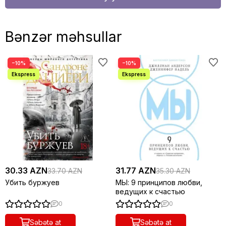
Bənzər məhsullar
−10%
−10%
30.33 AZN
31.77 AZN
33.70 AZN
35.30 AZN
Убить буржуев
МЫ: 9 принципов любви,
ведущих к счастью
0
0
Səbətə at
Səbətə at