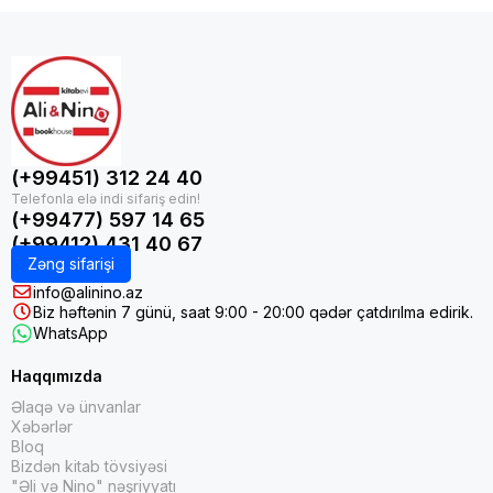
(+99451) 312 24 40
(+99477) 597 14 65
(+99412) 431 40 67
Zəng sifarişi
info@alinino.az
Biz həftənin 7 günü, saat 9:00 - 20:00 qədər çatdırılma edirik.
WhatsApp
Haqqımızda
Əlaqə və ünvanlar
Xəbərlər
Bloq
Bizdən kitab tövsiyəsi
"Əli və Nino" nəşriyyatı