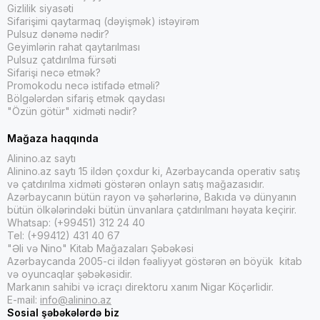
Gizlilik siyasəti
Sifarişimi qaytarmaq (dəyişmək) istəyirəm
Pulsuz dənəmə nədir?
Geyimlərin rahat qaytarılması
Pulsuz çatdırılma fürsəti
Sifarişi necə etmək?
Promokodu necə istifadə etməli?
Bölgələrdən sifariş etmək qaydası
"Özün götür" xidməti nədir?
Mağaza haqqında
Alinino.az saytı
Alinino.az saytı 15 ildən çoxdur ki, Azərbaycanda operativ satış
və çatdırılma xidməti göstərən onlayn satış mağazasıdır.
Azərbaycanın bütün rayon və şəhərlərinə, Bakıda və dünyanın
bütün ölkələrindəki bütün ünvanlara çatdırılmanı həyata keçirir.
Whatsap: (+99451) 312 24 40
Tel: (+99412) 431 40 67
"Əli və Nino" Kitab Mağazaları Şəbəkəsi
Azərbaycanda 2005-ci ildən fəaliyyət göstərən ən böyük kitab
və oyuncaqlar şəbəkəsidir.
Markanın sahibi və icraçı direktoru xanım Nigar Köçərlidir.
E-mail:
info@alinino.az
Sosial şəbəkələrdə biz