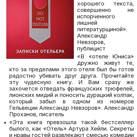
хорошего текста,
совершенно не
испорченного
лишней
литературщиной».
Александр
Невзоров,
публицист
«В «отеле Юниса»
дружно живут те,
кто за пределами этого отеля был бы готов
радостно убивать друг друга. Прочитайте
эту чудесную книгу. И Вам сразу же
захочется отведать французских трюфелей,
лионских мидий и поносить дурацкий колпак,
который забыл в одном из номеров
Гельвеции Александр Невзоров». Александр
Проханов, писатель
«Эта книга превзошла такой бестселлер
былого, как «Отель» Артура Хейли. Секреты
и нравы гостей развлекают смесью комедии