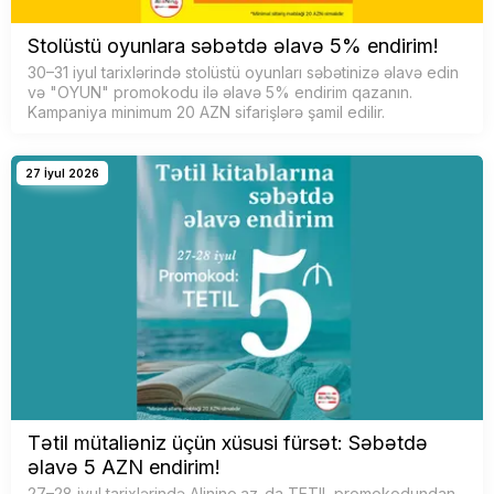
Stolüstü oyunlara səbətdə əlavə 5% endirim!
30–31 iyul tarixlərində stolüstü oyunları səbətinizə əlavə edin
və "OYUN" promokodu ilə əlavə 5% endirim qazanın.
Kampaniya minimum 20 AZN sifarişlərə şamil edilir.
27 İyul 2026
Tətil mütaliəniz üçün xüsusi fürsət: Səbətdə
əlavə 5 AZN endirim!
27–28 iyul tarixlərində Alinino.az-da TETIL promokodundan