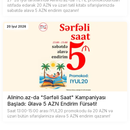
istifadə edərək 20 AZN və üzəri tətil kitabı sifarişlərinizdə
səbətdə əlavə 5 AZN endirim qazanın!
20 İyul 2026
Alinino.az-da "Sərfəli Saat" Kampaniyası
Başladı: Əlavə 5 AZN Endirim Fürsəti!
Saat 13:00-15:00 arası IYUL20 promokodu ilə 20 AZN və
üzəri bütün sifarişlərinizə əlavə 5 AZN endirim qazanın!