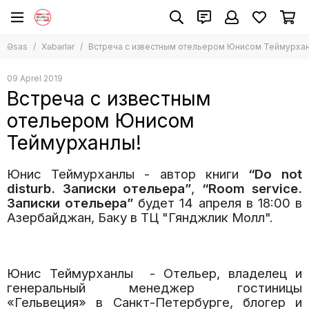
Əsas
Xəbərlər
Встреча с известным отельером Юнисом Теймурха
09 Aprel 2019
Встреча с известным
отельером Юнисом
Теймурханлы!
Юнис Теймурханлы - автор книги
“Do not
disturb. Записки отельера”
,
“Room service.
Записки отельера”
будет 14 апреля в 18:00 в
Азербайджан, Баку в ТЦ "Гянджлик Молл".
Юнис Теймурханлы - Отельер, владелец и
генеральный менеджер гостиницы
«Гельвеция» в Санкт-Петербурге, блогер и