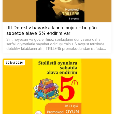
🕵️‍♂️ Detektiv həvəskarlarına müjdə – bu gün
səbətdə əlavə 5% endirim var
Sirr, həyəcan və gözlənilməz sonluqların dünyasına daha
sərfəli qiymətlərlə səyahət edin! 📖 Yalnız 6 avqust tarixində
detektiv kitablarını alın, TRILLER5 promokodundan istifadə
edərək səbətdə əlavə 5% endirim qazanın. F&uu…
30 İyul 2026