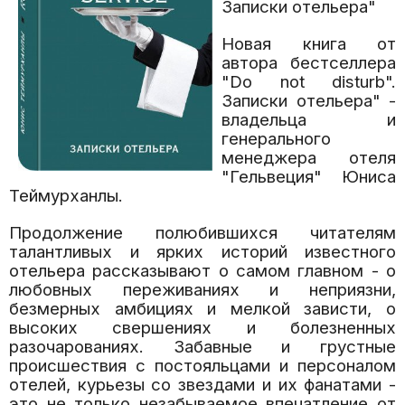
Записки отельера"
Новая книга от
автора бестселлера
"Do not disturb".
Записки отельера" -
владельца и
генерального
менеджера отеля
"Гельвеция" Юниса
Теймурханлы.
Продолжение полюбившихся читателям
талантливых и ярких историй известного
отельера рассказывают о самом главном - о
любовных переживаниях и неприязни,
безмерных амбициях и мелкой зависти, о
высоких свершениях и болезненных
разочарованиях. Забавные и грустные
происшествия с постояльцами и персоналом
отелей, курьезы со звездами и их фанатами -
это не только незабываемое впечатление от