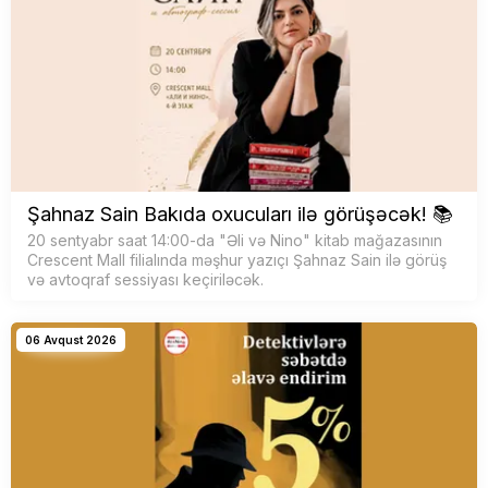
Şahnaz Sain Bakıda oxucuları ilə görüşəcək! 📚
20 sentyabr saat 14:00-da "Əli və Nino" kitab mağazasının
Crescent Mall filialında məşhur yazıçı Şahnaz Sain ilə görüş
və avtoqraf sessiyası keçiriləcək.
06 Avqust 2026