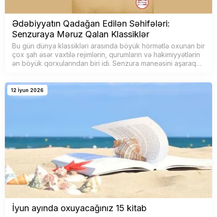
Ədəbiyyatın Qadağan Edilən Səhifələri:
Senzuraya Məruz Qalan Klassiklər
Bu gün dünya klassikləri arasında böyük hörmətlə oxunan bir
çox şah əsər vaxtilə rejimlərin, qurumların və hakimiyyətlərin
ən böyük qorxularından biri idi. Senzura maneəsini aşaraq
geri &cce…
12 İyun 2026
İyun ayında oxuyacağınız 15 kitab