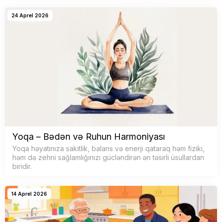
24 Aprel 2026
Yoqa – Bədən və Ruhun Harmoniyası
Yoqa həyatınıza sakitlik, balans və enerji qataraq həm fiziki,
həm də zehni sağlamlığınızı gücləndirən ən təsirli üsullardan
biridir.
14 Aprel 2026