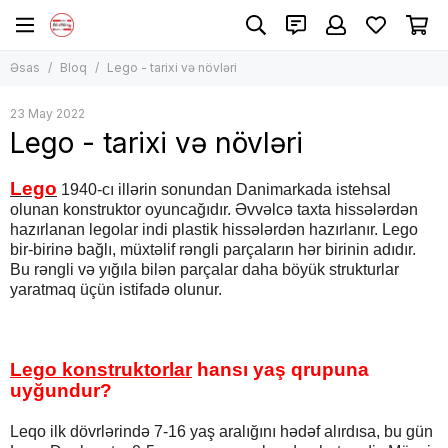
Əsas
Bloq
Lego - tarixi və növləri
23 May 2022
Lego - tarixi və növləri
Lego
1940-cı illərin sonundan Danimarkada istehsal
olunan konstruktor oyuncağıdır. Əvvəlcə taxta hissələrdən
hazırlanan legolar indi plastik hissələrdən hazırlanır. Lego
bir-birinə bağlı, müxtəlif rəngli parçaların hər birinin adıdır.
Bu rəngli və yığıla bilən parçalar daha böyük strukturlar
yaratmaq üçün istifadə olunur.
Lego konstruktorlar
hansı yaş qrupuna
uyğundur?
Leqo ilk dövrlərində 7-16 yaş aralığını hədəf alırdısa, bu gün