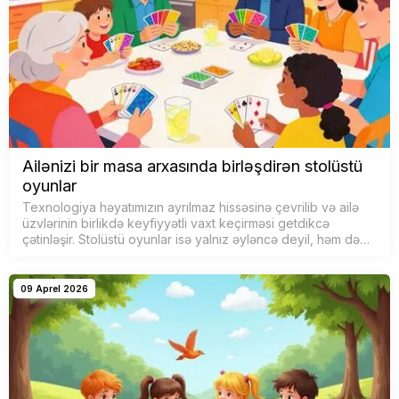
Ailənizi bir masa arxasında birləşdirən stolüstü
oyunlar
Texnologiya həyatımızın ayrılmaz hissəsinə çevrilib və ailə
üzvlərinin birlikdə keyfiyyətli vaxt keçirməsi getdikcə
çətinləşir. Stolüstü oyunlar isə yalnız əyləncə deyil, həm də
uşaqlar və bö…
09 Aprel 2026