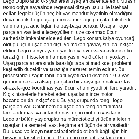
Lego Duplo artıq 0-5 yaş arası uşaqları da əhatə edir. Müasir
texnologiya sayəsində rəqəmsal dizayn üsulu ilə istehsal
edilən legolar üçün heç bir yaş məhdudiyyətinin olmadığını
deyə bilərik. Lego uşaqlarımıza müstəqil parçalar təklif edir
və onları yaradıcılıqları ilə baş-başa buraxır. Uşaqlar lego
parçaları vasitəsilə təxəyyüllərini üzə çıxarmaq üçün
sərhədsiz imkanlar əldə edirlər. Lego konstruksiya oyuncağı
olduğu üçün uşaqların ölçü və məkan qavrayışını da inkişaf
etdirir. Leqo ilə oynayan uşaq tikdiyi evin və ya avtomobilin
tarazlığını, hissələrin harmoniyasını və ölçülərini yoxlayır.
Uşaq parçalar arasında tarazlığı tapa bilmədikdə, problemi
kəşf edib düzəldir və tarazlığa nəzarəti təmin edirlər. Bu
proseslərlə uşağın təhlil qabiliyyəti də inkişaf edir. 0-3 yaş
qrupunu nəzərə alsaq, parçaları bir araya gətirmək vəzifəsi
əl-əzələ-göz koordinasiyası üçün əhəmiyyətli bir fərq yaradır.
Kiçik hissələrlə hərəkət edən uşaqların incə motor
bacarıqları da inkişaf edir. Bu yaş qrupunda rəngli lego
parçaları var. Onlar həm də uşaqların rəngləri tanıması,
fərqləndirməsi və adlandırması üçün mühüm vasitədir.
Leqolar bütün yaş qruplarına müraciət etdiyi üçün ailələrin
uşaqları ilə səmərəli vaxt keçirmələri üçün də bir vasitədir.
Bu, uşaq-valideyn münasibətlərində etibarlı bağlılığın bir
hissəsini təşkil edə bilər. Bütün bu müsbət təsirlərə görə