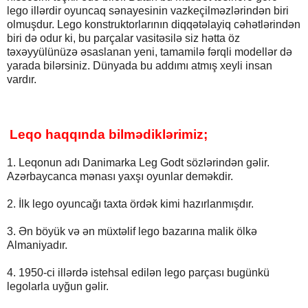
lego illərdir oyuncaq sənayesinin vazkeçilməzlərindən biri
olmuşdur. Lego konstruktorlarının diqqətəlayiq cəhətlərindən
biri də odur ki, bu parçalar vasitəsilə siz hətta öz
təxəyyülünüzə əsaslanan yeni, tamamilə fərqli modellər də
yarada bilərsiniz. Dünyada bu addımı atmış xeyli insan
vardır.
Leqo haqqında bilmədiklərimiz;
1. Leqonun adı Danimarka Leg Godt sözlərindən gəlir.
Azərbaycanca mənası yaxşı oyunlar deməkdir.
2. İlk lego oyuncağı taxta ördək kimi hazırlanmışdır.
3. Ən böyük və ən müxtəlif lego bazarına malik ölkə
Almaniyadır.
4. 1950-ci illərdə istehsal edilən lego parçası bugünkü
legolarla uyğun gəlir.