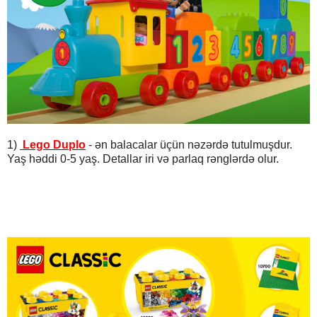
1)
Lego Duplo
- ən balacalar
üçün nəzərdə tutulmuşdur.
Yaş həddi 0-5 yaş. Detallar iri və parlaq rənglərdə olur.