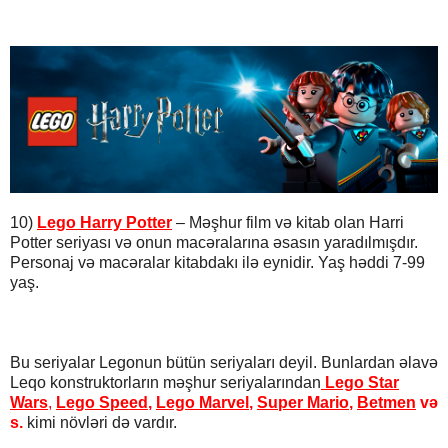
10)
Lego Harry Potter
– Məşhur film və kitab olan Harri
Potter seriyası və onun macəralarına əsasın yaradılmışdır.
Personaj və macəralar kitabdakı ilə eynidir. Yaş həddi 7-99
yaş.
Bu seriyalar Legonun bütün seriyaları deyil. Bunlardan əlavə
Leqo konstruktorların məşhur seriyalarından
Lego Star
Wars
,
Lego Speed
,
Lego Marvel
,
Super Mario
,
Betmen
və
s.
kimi növləri də vardır.