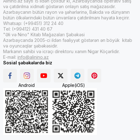
Alinino.az saytı 15 ildən çoxdur ki, Azərbaycanda operativ satış
və çatdırılma xidməti göstərən onlayn satış mağazasıdır.
Azərbaycanın bütün rayon və şəhərlərinə, Bakıda və dünyanın
bütün ölkələrindəki bütün ünvanlara çatdırılmanı həyata keçirir.
Whatsap: (+99451) 312 24 40
Tel: (+99412) 431 40 67
"Əli və Nino" Kitab Mağazaları Şəbəkəsi
Azərbaycanda 2005-ci ildən fəaliyyət göstərən ən böyük kitab
və oyuncaqlar şəbəkəsidir.
Markanın sahibi və icraçı direktoru xanım Nigar Köçərlidir.
E-mail:
info@alinino.az
Sosial şəbəkələrdə biz
Android
Apple(iOS)