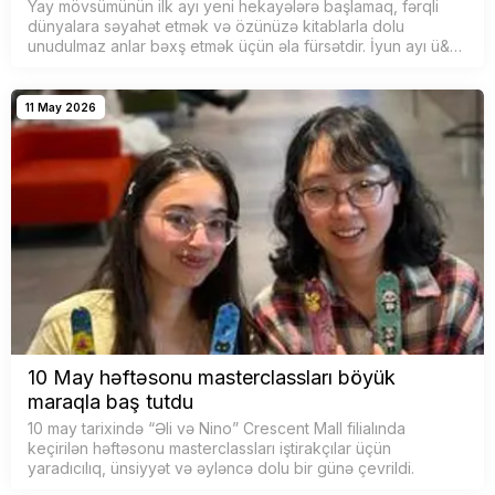
Yay mövsümünün ilk ayı yeni hekayələrə başlamaq, fərqli
dünyalara səyahət etmək və özünüzə kitablarla dolu
unudulmaz anlar bəxş etmək üçün əla fürsətdir. İyun ayı ü&…
11 May 2026
10 May həftəsonu masterclassları böyük
maraqla baş tutdu
10 may tarixində “Əli və Nino” Crescent Mall filialında
keçirilən həftəsonu masterclassları iştirakçılar üçün
yaradıcılıq, ünsiyyət və əyləncə dolu bir günə çevrildi.