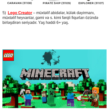
5)
Lego Creator
– müxtəlif abidələr, külək dəyirmanı,
müxtəlif heyvanlar, gəmi və s. kimi fərqli fiqurları özündə
birləşdirən seriyadır. Yaş həddi 6+ yaş.