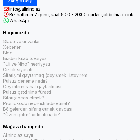
Zəng sifarişi
info@alinino.az
Biz həftənin 7 günü, saat 9:00 - 20:00 qədər çatdırılma edirik.
WhatsApp
Haqqımızda
Əlaqə və ünvanlar
Xəbərlər
Bloq
Bizdən kitab tövsiyəsi
"Əli və Nino" nəşriyyatı
Gizlilik siyasəti
Sifarişimi qaytarmaq (dəyişmək) istəyirəm
Pulsuz dənəmə nədir?
Geyimlərin rahat qaytarılması
Pulsuz çatdırılma fürsəti
Sifarişi necə etmək?
Promokodu necə istifadə etməli?
Bölgələrdən sifariş etmək qaydası
"Özün götür" xidməti nədir?
Mağaza haqqında
Alinino.az saytı