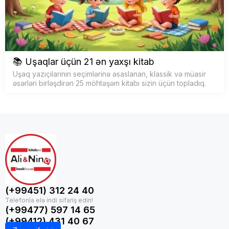
📚 Uşaqlar üçün 21 ən yaxşı kitab
Uşaq yazıçılarının seçimlərinə əsaslanan, klassik və müasir
əsərləri birləşdirən 25 möhtəşəm kitabı sizin üçün topladıq.
(+99451) 312 24 40
(+99477) 597 14 65
(+99412) 431 40 67