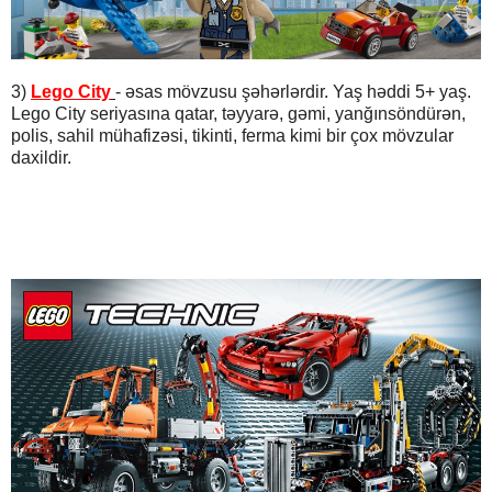
3)
Lego City
- əsas mövzusu şəhərlərdir. Yaş həddi 5+ yaş.
Lego City seriyasına qatar, təyyarə, gəmi, yanğınsöndürən,
polis, sahil mühafizəsi, tikinti, ferma kimi bir çox mövzular
daxildir.