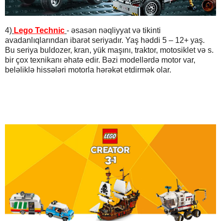
4)
Lego Technic
- əsasən nəqliyyat və tikinti
avadanlıqlarından ibarət seriyadır. Yaş həddi 5 – 12+ yaş.
Bu seriya buldozer, kran, yük maşını, traktor, motosiklet və s.
bir çox texnikanı əhatə edir. Bəzi modellərdə motor var,
beləliklə hissələri motorla hərəkət etdirmək olar.