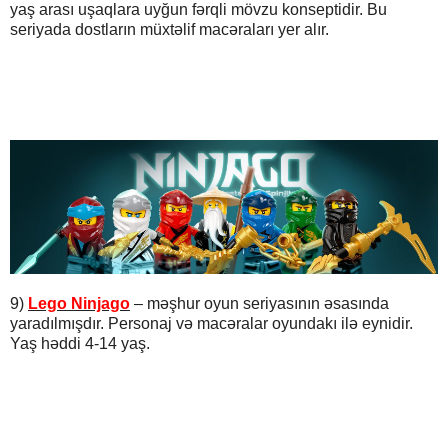
yaş arası uşaqlara uyğun fərqli mövzu konseptidir. Bu
seriyada dostların müxtəlif macəraları yer alır.
9)
Lego Ninjago
– məşhur oyun seriyasının əsasında
yaradılmışdır. Personaj və macəralar oyundakı ilə eynidir.
Yaş həddi 4-14 yaş.