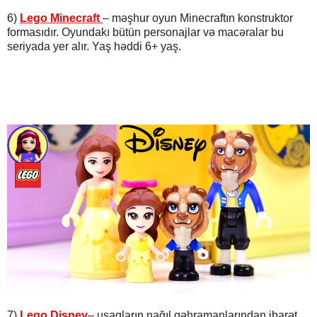
6)
Lego Minecraft
– məşhur oyun Minecraftın konstruktor
formasıdır. Oyundakı bütün personajlar və macəralar bu
seriyada yer alır. Yaş həddi 6+ yaş.
7)
Lego Disney
– uşaqların nağıl qəhramanlarından ibarət