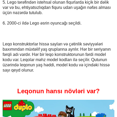
5. Lego tərəfindən istehsal olunan fiqurlarda kiçik bir dəlik
var və bu, ehtiyatsızlıqdan fiquru udan uşağın nəfəs alması
üçün nəzərdə tutulub.
6. 2000-ci ildə Lego əsrin oyuncağı seçildi.
Leqo konstruktorlar hissə sayları və çətinlik səviyyələri
baxımından müxtəlif yaş qruplarına ayrılır. Hər bir seriyanın
fərqli adı vardır. Hər bir leqo konstruktorunun fərdi model
kodu var. Leqolar məhz model kodları ilə seçilir. Qutunun
üzərində leqonun yaş həddi, model kodu və içindəki hissə
sayı qeyd olunur.
Leqonun hansı növləri var?