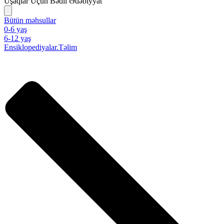
Uşaqlar Üçün Bədii Ədəbiyyat
Bütün məhsullar
0-6 yaş
6-12 yaş
Ensiklopediyalar.Təlim