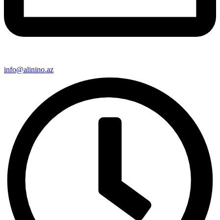
info@alinino.az