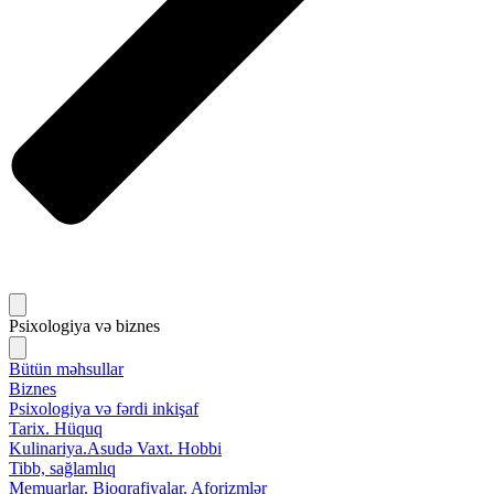
Psixologiya və biznes
Bütün məhsullar
Biznes
Psixologiya və fərdi inkişaf
Tarix. Hüquq
Kulinariya.Asudə Vaxt. Hobbi
Tibb, sağlamlıq
Memuarlar. Bioqrafiyalar. Aforizmlər