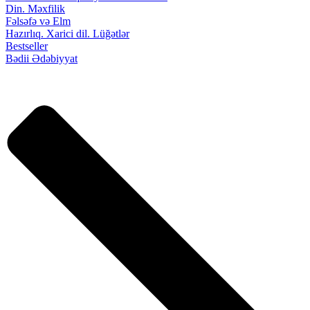
Din. Məxfilik
Fəlsəfə və Elm
Hazırlıq. Xarici dil. Lüğətlər
Bestseller
Bədii Ədəbiyyat