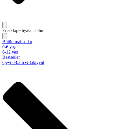
Ensiklopediyalar.Təlim
Bütün məhsullar
0-6 yaş
6-12 yaş
Bestseller
Qeyri-Bədii Ədəbiyyat