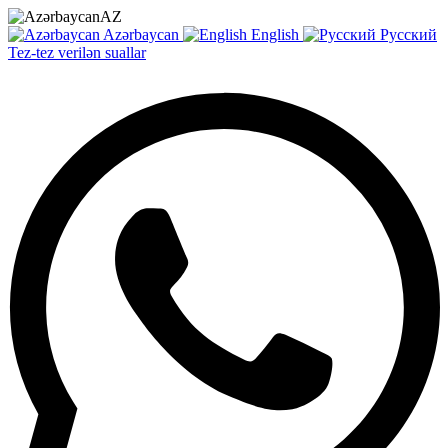
AZ
Azərbaycan
English
Русский
Tez-tez verilən suallar