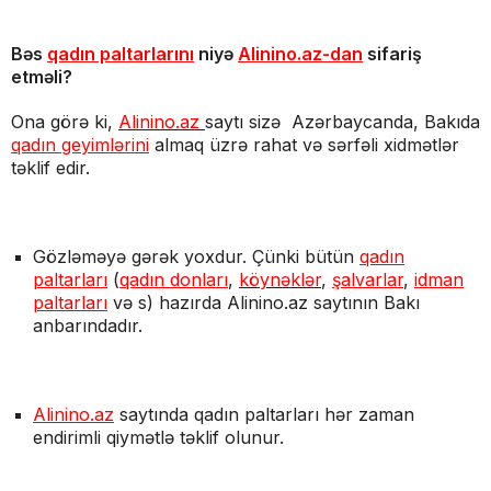
Bəs
qadın paltarlarını
niyə
Alinino.az-dan
sifariş
etməli?
Ona görə ki,
Alinino.az
saytı sizə Azərbaycanda, Bakıda
qadın geyimlərini
almaq üzrə rahat və sərfəli xidmətlər
təklif edir.
Gözləməyə gərək yoxdur. Çünki bütün
qadın
paltarları
(
qadın donları
,
köynəklər
,
şalvarlar
,
idman
paltarları
və s) hazırda Alinino.az saytının Bakı
anbarındadır.
Alinino.az
saytında qadın paltarları hər zaman
endirimli qiymətlə təklif olunur.