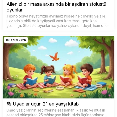
Ailənizi bir masa arxasında birləşdirən stolüstü
oyunlar
Texnologiya həyatımızın ayrılmaz hissəsinə çevrilib və ailə
üzvlərinin birlikdə keyfiyyətli vaxt keçirməsi getdikcə
çətinləşir. Stolüstü oyunlar isə yalnız əyləncə deyil, həm də
uşaqlar və bö…
09 Aprel 2026
📚 Uşaqlar üçün 21 ən yaxşı kitab
Uşaq yazıçılarının seçimlərinə əsaslanan, klassik və müasir
əsərləri birləşdirən 25 möhtəşəm kitabı sizin üçün topladıq.