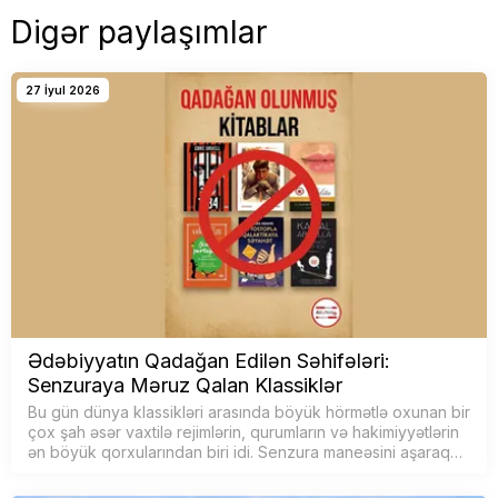
Digər paylaşımlar
27 İyul 2026
Ədəbiyyatın Qadağan Edilən Səhifələri:
Senzuraya Məruz Qalan Klassiklər
Bu gün dünya klassikləri arasında böyük hörmətlə oxunan bir
çox şah əsər vaxtilə rejimlərin, qurumların və hakimiyyətlərin
ən böyük qorxularından biri idi. Senzura maneəsini aşaraq
geri &cce…