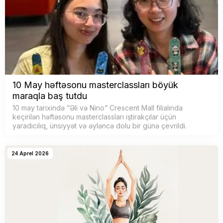
10 May həftəsonu masterclassları böyük
maraqla baş tutdu
10 may tarixində “Əli və Nino” Crescent Mall filialında
keçirilən həftəsonu masterclassları iştirakçılar üçün
yaradıcılıq, ünsiyyət və əyləncə dolu bir günə çevrildi.
24 Aprel 2026