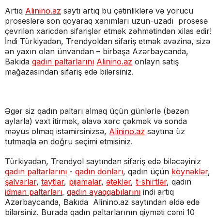
Artıq
Alinino.az
saytı artıq bu çətinliklərə və yorucu
proseslərə son qoyaraq xanımları uzun-uzadı prosesə
çevrilən xaricdən sifarişlər etmək zəhmətindən xilas edir!
İndi Türkiyədən, Trendyoldan sifariş etmək əvəzinə, sizə
ən yaxın olan ünvandan – birbaşa Azərbaycanda,
Bakıda
qadın paltarlarını
Alinino.az
onlayn satış
mağazasından sifariş edə bilərsiniz.
Əgər siz qadın paltarı almaq üçün günlərlə (bəzən
aylarla) vaxt itirmək, əlavə xərc çəkmək və sonda
məyus olmaq istəmirsinizsə,
Alinino.az
saytına üz
tutmaqla ən doğru seçimi etmisiniz.
Türkiyədən, Trendyol saytından sifariş edə biləcəyiniz
qadın paltarlarını
-
qadın donları
, qadın üçün
köynəklər
,
şalvarlar
,
taytlar
,
pijamalar
,
ətəklər
,
t-shirtlər
, qadın
idman paltarları
,
qadın ayaqqabılarını
indi artıq
Azərbaycanda, Bakıda Alinino.az saytından əldə edə
bilərsiniz. Burada qadın paltarlarının qiyməti cəmi 10