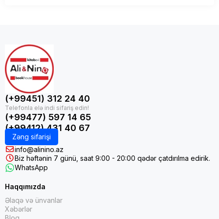
(+99451) 312 24 40
(+99477) 597 14 65
(+99412) 431 40 67
Zəng sifarişi
info@alinino.az
Biz həftənin 7 günü, saat 9:00 - 20:00 qədər çatdırılma edirik.
WhatsApp
Haqqımızda
Əlaqə və ünvanlar
Xəbərlər
Bloq