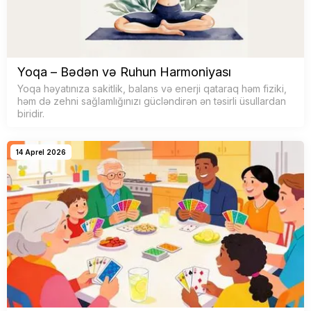
Yoqa – Bədən və Ruhun Harmoniyası
Yoqa həyatınıza sakitlik, balans və enerji qataraq həm fiziki,
həm də zehni sağlamlığınızı gücləndirən ən təsirli üsullardan
biridir.
14 Aprel 2026