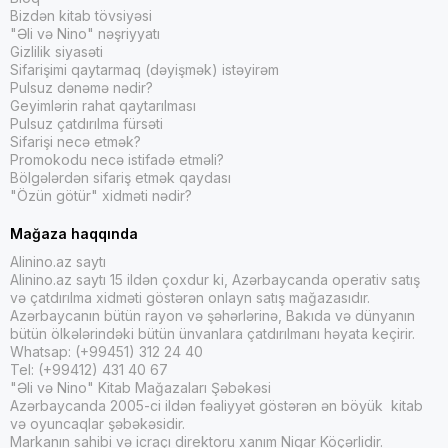
Bizdən kitab tövsiyəsi
"Əli və Nino" nəşriyyatı
Gizlilik siyasəti
Sifarişimi qaytarmaq (dəyişmək) istəyirəm
Pulsuz dənəmə nədir?
Geyimlərin rahat qaytarılması
Pulsuz çatdırılma fürsəti
Sifarişi necə etmək?
Promokodu necə istifadə etməli?
Bölgələrdən sifariş etmək qaydası
"Özün götür" xidməti nədir?
Mağaza haqqında
Alinino.az saytı
Alinino.az saytı 15 ildən çoxdur ki, Azərbaycanda operativ satış
və çatdırılma xidməti göstərən onlayn satış mağazasıdır.
Azərbaycanın bütün rayon və şəhərlərinə, Bakıda və dünyanın
bütün ölkələrindəki bütün ünvanlara çatdırılmanı həyata keçirir.
Whatsap: (+99451) 312 24 40
Tel: (+99412) 431 40 67
"Əli və Nino" Kitab Mağazaları Şəbəkəsi
Azərbaycanda 2005-ci ildən fəaliyyət göstərən ən böyük kitab
və oyuncaqlar şəbəkəsidir.
Markanın sahibi və icraçı direktoru xanım Nigar Köçərlidir.