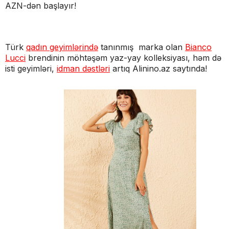
AZN-dən başlayır!
Türk
qadın geyimlərində
tanınmış marka olan
Bianco
Lucci
brendinin möhtəşəm yaz-yay kolleksiyası, həm də
isti geyimləri,
idman dəstləri
artıq Alinino.az saytında!