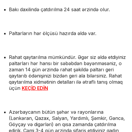
Bakı daxilində çatdırılma 24 saat ərzində olur.
Paltarların hər ölçüsü hazırda əldə var.
Rahat qaytarılma mümkündür. Əgər siz əldə etdiyiniz
paltarları hər hansı bir səbəbdən bəyənməsəniz, o
zaman 14 gün ərzində rahat şəkildə paltarı geri
qaytarıb ödənişinizi bizdən geri ala bilərsiniz.
Rahat
qaytarılma xidmətinin detalları ilə ətraflı tanış olmaq
üçün
KEÇİD EDİN
Azərbaycanın bütün şəhər və rayonlarına
(Lənkəran, Qazax, Salyan, Yardımlı, Şəmkir, Gəncə,
Göyçay və digərləri) ən qısa zamanda çatdırılma
edirik. Cəmi 3-4 gün ərzində sifariş etdiyiniz qadın