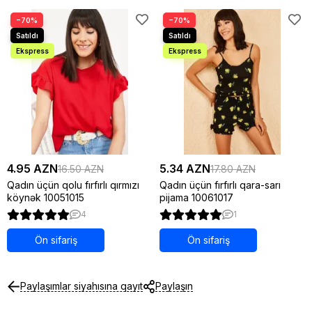
−70%
−70%
4.95 AZN
5.34 AZN
16.50 AZN
17.80 AZN
Qadın üçün qolu fırfırlı qırmızı
Qadın üçün fırfırlı qara-sarı
köynək 10051015
pijama 10061017
4
1
Ön sifariş
Ön sifariş
Paylaşımlar siyahısına qayıt
Paylaşın