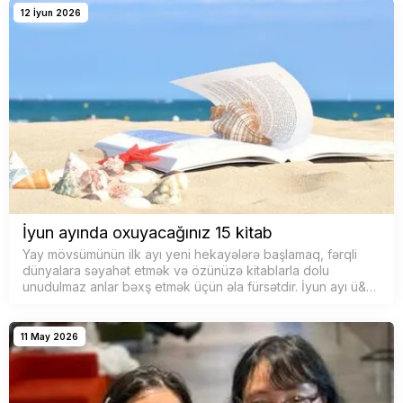
12 İyun 2026
İyun ayında oxuyacağınız 15 kitab
Yay mövsümünün ilk ayı yeni hekayələrə başlamaq, fərqli
dünyalara səyahət etmək və özünüzə kitablarla dolu
unudulmaz anlar bəxş etmək üçün əla fürsətdir. İyun ayı ü&…
11 May 2026