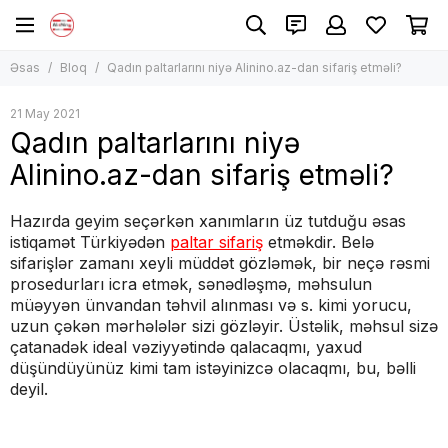
Əsas
Bloq
Qadın paltarlarını niyə Alinino.az-dan sifariş etməli?
21 May 2021
Qadın paltarlarını niyə
Alinino.az-dan sifariş etməli?
Hazırda geyim seçərkən xanımların üz tutduğu əsas
istiqamət Türkiyədən
paltar sifariş
etməkdir. Belə
sifarişlər zamanı xeyli müddət gözləmək, bir neçə rəsmi
prosedurları icra etmək, sənədləşmə, məhsulun
müəyyən ünvandan təhvil alınması və s. kimi yorucu,
uzun çəkən mərhələlər sizi gözləyir. Üstəlik, məhsul sizə
çatanadək ideal vəziyyətində qalacaqmı, yaxud
düşündüyünüz kimi tam istəyinizcə olacaqmı, bu, bəlli
deyil.