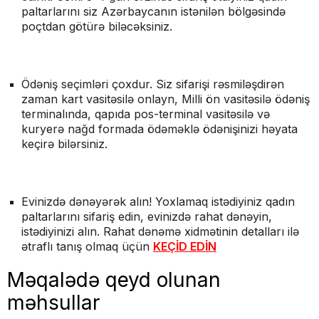
paltarlarını siz Azərbaycanın istənilən bölgəsində
poçtdan götürə biləcəksiniz.
Ödəniş seçimləri çoxdur. Siz sifarişi rəsmiləşdirən
zaman kart vasitəsilə onlayn, Milli ön vasitəsilə ödəniş
terminalında, qapıda pos-terminal vasitəsilə və
kuryerə nağd formada ödəməklə ödənişinizi həyata
keçirə bilərsiniz.
Evinizdə dənəyərək alın! Yoxlamaq istədiyiniz qadın
paltarlarını sifariş edin, evinizdə rahat dənəyin,
istədiyinizi alın. Rahat dənəmə xidmətinin detalları ilə
ətraflı tanış olmaq üçün
KEÇİD EDİN
Məqalədə qeyd olunan
məhsullar