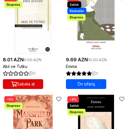
8.01 AZN
9.69 AZN
8.90 AZN
10.20 AZN
Akıl ve Tutku
Emma
0
2
Səbətə at
Ön sifariş
−5%
−5%