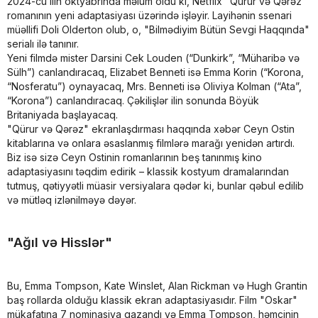
2024-cü ilin oktyabrında məlum oldu ki, Netflix "Qürur və Qərəz"
romanının yeni adaptasiyası üzərində işləyir. Layihənin ssenari
müəllifi Doli Olderton olub, o, "Bilmədiyim Bütün Sevgi Haqqında"
serialı ilə tanınır.
Yeni filmdə mister Darsini Cek Louden (“Dunkirk”, “Müharibə və
Sülh”) canlandıracaq, Elizabet Benneti isə Emma Korin (“Korona,
“Nosferatu”) oynayacaq, Mrs. Benneti isə Oliviya Kolman (“Ata”,
“Korona”) canlandıracaq. Çəkilişlər ilin sonunda Böyük
Britaniyada başlayacaq.
"Qürur və Qərəz" ekranlaşdırması haqqında xəbər Ceyn Ostin
kitablarına və onlara əsaslanmış filmlərə marağı yenidən artırdı.
Biz isə sizə Ceyn Ostinin romanlarının beş tanınmış kino
adaptasiyasını təqdim edirik – klassik kostyum dramalarından
tutmuş, qətiyyətli müasir versiyalara qədər ki, bunlar qəbul edilib
və mütləq izlənilməyə dəyər.
"Ağıl və Hisslər"
Bu, Emma Tompson, Kate Winslet, Alan Rickman və Hugh Grantin
baş rollarda olduğu klassik ekran adaptasiyasıdır. Film "Oskar"
mükafatına 7 nominasiya qazandı və Emma Tompson, həmçinin