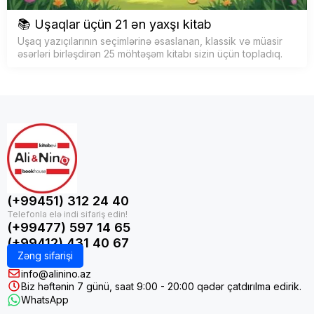
📚 Uşaqlar üçün 21 ən yaxşı kitab
Uşaq yazıçılarının seçimlərinə əsaslanan, klassik və müasir
əsərləri birləşdirən 25 möhtəşəm kitabı sizin üçün topladıq.
(+99451) 312 24 40
(+99477) 597 14 65
(+99412) 431 40 67
Zəng sifarişi
info@alinino.az
Biz həftənin 7 günü, saat 9:00 - 20:00 qədər çatdırılma edirik.
WhatsApp