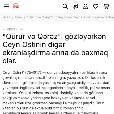
Əsas
Bloq
"Qürur və Qərəz"i gözləyərkən Ceyn Ostinin digər ekranlaş
28 Aprel 2025
"Qürur və Qərəz"i gözləyərkən
Ceyn Ostinin digər
ekranlaşdırmalarına da baxmaq
olar.
Ceyn Ostin (1775–1817) — dünya ədəbiyyatının əsl klassikasına
çevrilmiş romanların müəllifi olan ingilis yazıçısıdır. O, Reqentlik
dövrünün İngiltərəsində yaşamış və ən yaxşı bildiyi mövzulardan
yazmışdır: ingilis əyalət zadəganlarının həyatı, evlilik, pul və insan
xarakteri. Ostin iti zəkası, psixoloji dəqiqliyi və sadə görünən
sevgi və mənəvi yetkinləşmə hekayələri vasitəsilə sosial
mexanizmləri üzə çıxarmaq bacarığı ilə məşhurlaşmışdır. Onun
kitabları bu gün də aktuallığını itirmir, romanlarının
ekranlaşdırmaları isə böyük maraqla izlənilir və milyonlarla