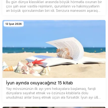
Bu gün dünya klassikləri arasında böyük hörmətlə oxunan bir
çox şah əsər vaxtilə rejimlərin, qurumların və hakimiyyətlərin
ən böyük qorxularından biri idi. Senzura maneəsini aşaraq
geri &cce…
12 İyun 2026
İyun ayında oxuyacağınız 15 kitab
Yay mövsümünün ilk ayı yeni hekayələrə başlamaq, fərqli
dünyalara səyahət etmək və özünüzə kitablarla dolu
unudulmaz anlar bəxş etmək üçün əla fürsətdir. İyun ayı ü&…