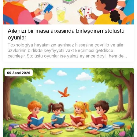
Ailənizi bir masa arxasında birləşdirən stolüstü
oyunlar
Texnologiya həyatımızın ayrılmaz hissəsinə çevrilib və ailə
üzvlərinin birlikdə keyfiyyətli vaxt keçirməsi getdikcə
çətinləşir. Stolüstü oyunlar isə yalnız əyləncə deyil, həm də
uşaqlar və bö…
09 Aprel 2026