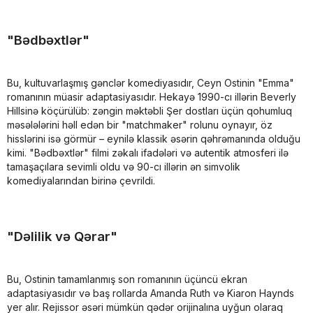
"Bədbəxtlər"
Bu, kultuvarlaşmış gənclər komediyasıdır, Ceyn Ostinin "Emma"
romanının müasir adaptasiyasıdır. Hekayə 1990-cı illərin Beverly
Hillsinə köçürülüb: zəngin məktəbli Şer dostları üçün qohumluq
məsələlərini həll edən bir "matchmaker" rolunu oynayır, öz
hisslərini isə görmür – eynilə klassik əsərin qəhrəmanında olduğu
kimi. "Bədbəxtlər" filmi zəkalı ifadələri və autentik atmosferi ilə
tamaşaçılara sevimli oldu və 90-cı illərin ən simvolik
komediyalarından birinə çevrildi.
"Dəlilik və Qərar"
Bu, Ostinin tamamlanmış son romanının üçüncü ekran
adaptasiyasıdır və baş rollarda Amanda Ruth və Kiaron Haynds
yer alır. Rejissor əsəri mümkün qədər orijinalına uyğun olaraq