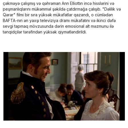
çəkməyə çalışmış və qəhrəman Ann Elliottın incə hisslərini və
peşmanlıqlarını mükəmməl şəkildə çatdırmağa çalışıb. "Dəlilik və
Qərar" filmi bir sıra yüksək mükafatlar qazandı, o cümlədən
BAFTA-nın ən yaxşı televiziya dramı mükafatını və ikinci dəfə
sevgi tapmaq mövzusunda dərin emosional alt məzmunu ilə
tənqidçilər tərəfindən yüksək qiymətləndirildi.