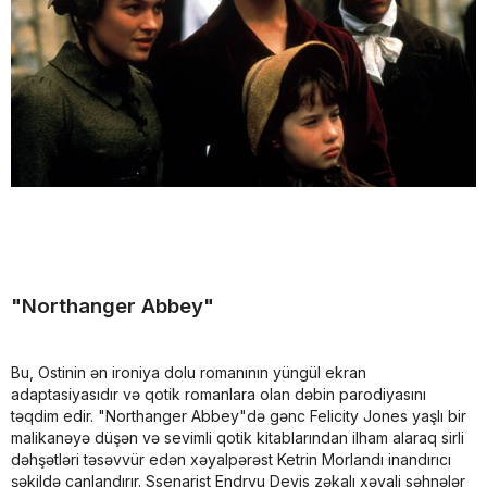
"Northanger Abbey"
Bu, Ostinin ən ironiya dolu romanının yüngül ekran
adaptasiyasıdır və qotik romanlara olan dəbin parodiyasını
təqdim edir. "Northanger Abbey"də gənc Felicity Jones yaşlı bir
malikanəyə düşən və sevimli qotik kitablarından ilham alaraq sirli
dəhşətləri təsəvvür edən xəyalpərəst Ketrin Morlandı inandırıcı
şəkildə canlandırır. Ssenarist Endryu Devis zəkalı xəyali səhnələr