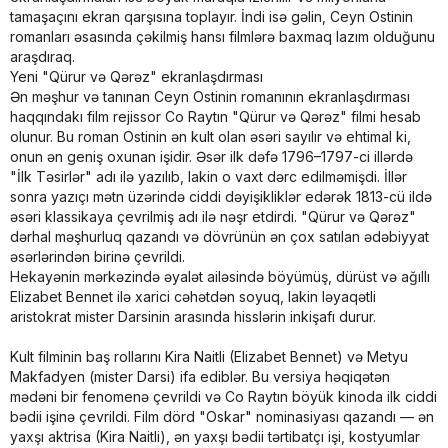
tamaşaçını ekran qarşısına toplayır. İndi isə gəlin, Ceyn Ostinin
romanları əsasında çəkilmiş hansı filmlərə baxmaq lazım olduğunu
araşdıraq.
Yeni "Qürur və Qərəz" ekranlaşdırması
Ən məşhur və tanınan Ceyn Ostinin romanının ekranlaşdırması
haqqındakı film rejissor Co Raytın "Qürur və Qərəz" filmi hesab
olunur. Bu roman Ostinin ən kult olan əsəri sayılır və ehtimal ki,
onun ən geniş oxunan işidir. Əsər ilk dəfə 1796–1797-ci illərdə
"İlk Təsirlər" adı ilə yazılıb, lakin o vaxt dərc edilməmişdi. İllər
sonra yazıçı mətn üzərində ciddi dəyişikliklər edərək 1813-cü ildə
əsəri klassikaya çevrilmiş adı ilə nəşr etdirdi. "Qürur və Qərəz"
dərhal məşhurluq qazandı və dövrünün ən çox satılan ədəbiyyat
əsərlərindən birinə çevrildi.
Hekayənin mərkəzində əyalət ailəsində böyümüş, dürüst və ağıllı
Elizabet Bennet ilə xarici cəhətdən soyuq, lakin ləyaqətli
aristokrat mister Darsinin arasında hisslərin inkişafı durur.
Kult filminin baş rollarını Kira Naitli (Elizabet Bennet) və Metyu
Makfadyen (mister Darsi) ifa ediblər. Bu versiya həqiqətən
mədəni bir fenomenə çevrildi və Co Raytın böyük kinoda ilk ciddi
bədii işinə çevrildi. Film dörd "Oskar" nominasiyası qazandı — ən
yaxşı aktrisa (Kira Naitli), ən yaxşı bədii tərtibatçı işi, kostyumlar