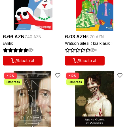
6.66 AZN
6.03 AZN
7.40 AZN
6.70 AZN
Evlilik
Watson ailesi ( kıa klasik )
1
0
Səbətə at
Səbətə at
−10%
−10%