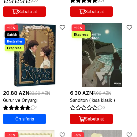
0
1
Səbətə at
Səbətə at
−10%
−10%
20.88 AZN
6.30 AZN
23.20 AZN
7.00 AZN
Gurur ve Önyargı
Sanditon ( kısa klasik )
4
0
Ön sifariş
Səbətə at
−10%
−5%