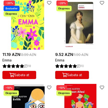
−20%
−20%
11.19 AZN
9.52 AZN
13.99 AZN
11.90 AZN
Emma
Emma
18
10
Səbətə at
Səbətə at
−10%
−10%