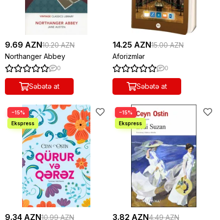
9.69 AZN
14.25 AZN
10.20 AZN
15.00 AZN
Northanger Abbey
Aforizmlər
0
0
Səbətə at
Səbətə at
−15%
−15%
9.34 AZN
3.82 AZN
10.99 AZN
4.49 AZN