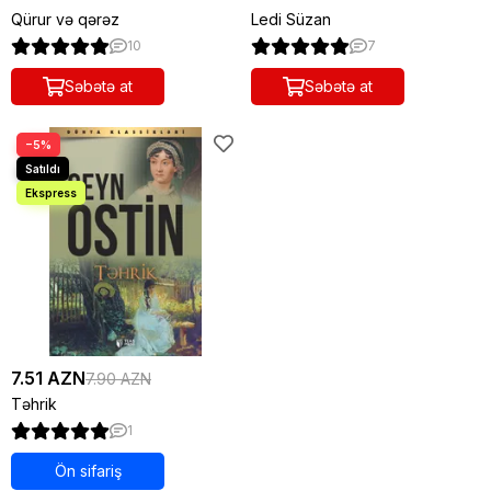
Qürur və qərəz
Ledi Süzan
10
7
Səbətə at
Səbətə at
−5%
7.51 AZN
7.90 AZN
Təhrik
1
Ön sifariş