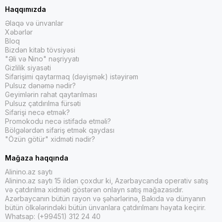
Haqqımızda
Əlaqə və ünvanlar
Xəbərlər
Bloq
Bizdən kitab tövsiyəsi
"Əli və Nino" nəşriyyatı
Gizlilik siyasəti
Sifarişimi qaytarmaq (dəyişmək) istəyirəm
Pulsuz dənəmə nədir?
Geyimlərin rahat qaytarılması
Pulsuz çatdırılma fürsəti
Sifarişi necə etmək?
Promokodu necə istifadə etməli?
Bölgələrdən sifariş etmək qaydası
"Özün götür" xidməti nədir?
Mağaza haqqında
Alinino.az saytı
Alinino.az saytı 15 ildən çoxdur ki, Azərbaycanda operativ satış
və çatdırılma xidməti göstərən onlayn satış mağazasıdır.
Azərbaycanın bütün rayon və şəhərlərinə, Bakıda və dünyanın
bütün ölkələrindəki bütün ünvanlara çatdırılmanı həyata keçirir.
Whatsap: (+99451) 312 24 40