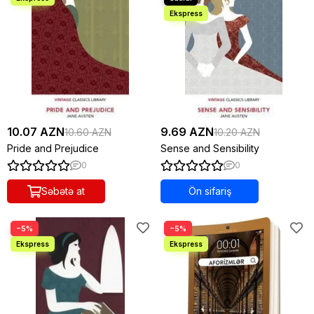
10.07 AZN
9.69 AZN
10.60 AZN
10.20 AZN
Pride and Prejudice
Sense and Sensibility
0
0
Səbətə at
Ön sifariş
−5%
−5%