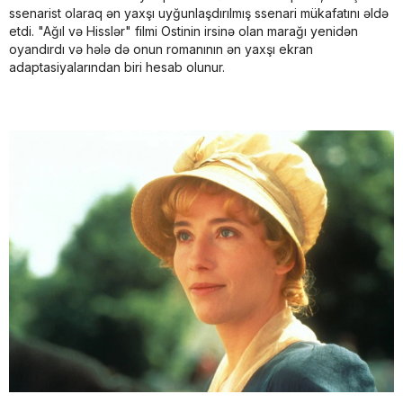
ssenarist olaraq ən yaxşı uyğunlaşdırılmış ssenari mükafatını əldə
etdi. "Ağıl və Hisslər" filmi Ostinin irsinə olan marağı yenidən
oyandırdı və hələ də onun romanının ən yaxşı ekran
adaptasiyalarından biri hesab olunur.