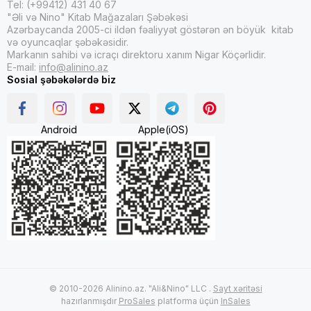
Tel: (+99412) 431 40 67
"Əli və Nino" Kitab Mağazaları Şəbəkəsi
Azərbaycanda 2005-ci ildən fəaliyyət göstərən ən böyük kitab
və oyuncaqlar şəbəkəsidir.
Markanın sahibi və icraçı direktoru xanım Nigar Köçərlidir.
E-mail:
info@alinino.az
Sosial şəbəkələrdə biz
Android
Apple(iOS)
© 2010-2026 Alinino.az. "Ali&Nino" LLC .
Sayt xəritəsi
hazırlanmışdır
ProSales
platforma üçün
InSales