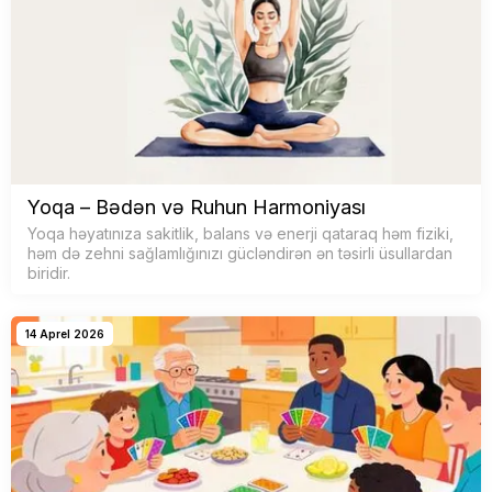
Yoqa – Bədən və Ruhun Harmoniyası
Yoqa həyatınıza sakitlik, balans və enerji qataraq həm fiziki,
həm də zehni sağlamlığınızı gücləndirən ən təsirli üsullardan
biridir.
14 Aprel 2026