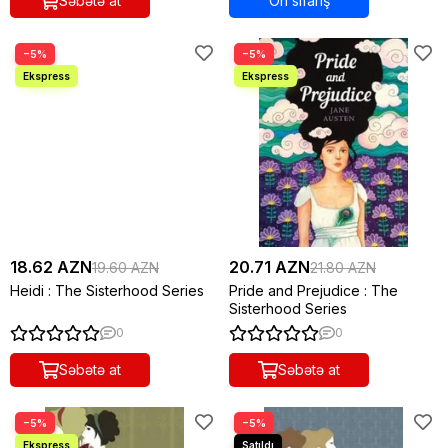
Səbətə at
Ön sifariş
−5%
−5%
18.62 AZN
20.71 AZN
19.60 AZN
21.80 AZN
Heidi : The Sisterhood Series
Pride and Prejudice : The
Sisterhood Series
0
0
Səbətə at
Səbətə at
−5%
−5%