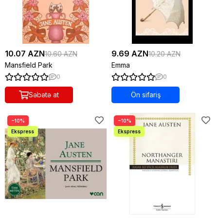
10.07 AZN
9.69 AZN
10.60 AZN
10.20 AZN
Mansfield Park
Emma
0
0
Səbətə at
Ön sifariş
−10%
−10%