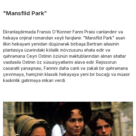
"Mansfild Park”
Ekranlaşdırmada Fransis O'Konner Fanni Praisi canlandırır və
hekayə orijinal romandan xeyli fərqlənir. "Mansfild Park" əsəri
ilkin hekayəni yenidən düşünərək birbaşa Bertram ailəsinin
plantasiya üzərindəki köləlik mövzusunu əhatə edir və
qəhrəmana Ceyn Ostinin özünün məktublarından alınan sitatlar
vasitəsilə Ostinin öz xüsusiyyətlərini əlavə edir. Rejissorun
cəsarətli yanaşması, Fannini daha canlı və zəkalı bir qəhrəmana
çevirməyə, həmçinin klassik hekayəyə yeni bir bucağı və müasir
kəskinlik gətirməyə imkan verdi.