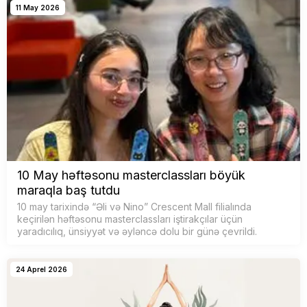
11 May 2026
10 May həftəsonu masterclassları böyük
maraqla baş tutdu
10 may tarixində “Əli və Nino” Crescent Mall filialında
keçirilən həftəsonu masterclassları iştirakçılar üçün
yaradıcılıq, ünsiyyət və əyləncə dolu bir günə çevrildi.
24 Aprel 2026