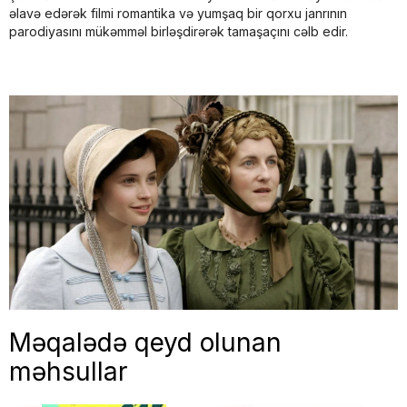
əlavə edərək filmi romantika və yumşaq bir qorxu janrının
parodiyasını mükəmməl birləşdirərək tamaşaçını cəlb edir.
Məqalədə qeyd olunan
məhsullar