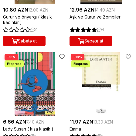
10.80 AZN
12.96 AZN
12.00 AZN
14.40 AZN
Gurur ve önyargı ( klasik
Aşk ve Gurur ve Zombiler
kadınlar )
0
4
Səbətə at
Səbətə at
−10%
−10%
6.66 AZN
11.97 AZN
7.40 AZN
13.30 AZN
Lady Susan ( kısa klasik )
Emma