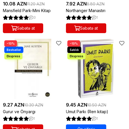
10.08 AZN
7.92 AZN
11.20 AZN
8.80 AZN
Mansfield Park-Mini Kitap
Northanger Manastırı
3
1
Səbətə at
Səbətə at
−10%
−10%
9.27 AZN
9.45 AZN
10.30 AZN
10.50 AZN
Gurur ve Önyargı
Umut Parkı (Ren kitap)
1
1