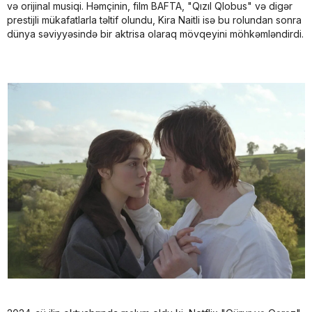
və orijinal musiqi. Həmçinin, film BAFTA, "Qızıl Qlobus" və digər
prestijli mükafatlarla təltif olundu, Kira Naitli isə bu rolundan sonra
dünya səviyyəsində bir aktrisa olaraq mövqeyini möhkəmləndirdi.